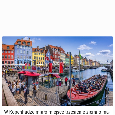
W Ko­pen­ha­dze miało miejsce trzę­sie­nie ziemi o ma­