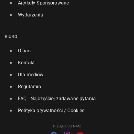
Artykuły Sponsorowane
Wydarzenia
Świat osią­gnął pierw­szy kli­ma­tycz­ny punkt kry­tycz­
ny
BIURO
14 października 2025, 11:00
O nas
Kontakt
Dla mediów
Regulamin
FAQ - Najczęściej zadawane pytania
Polityka prywatności / Cookies
DOŁĄCZ DO NAS: