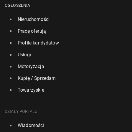
OGŁOSZENIA
Nieruchomości
Pracę oferują
Profile kandydatów
Usługi
Szwaj­ca­ria: Pokrywa śnieżna w Alpach staje się w
Motoryzacja
każdej de­ka­dzie cieńsza o 8 cm
Kupię / Sprzedam
24 października 2025, 09:00
Towarzyskie
DZIAŁY PORTALU
Wiadomości