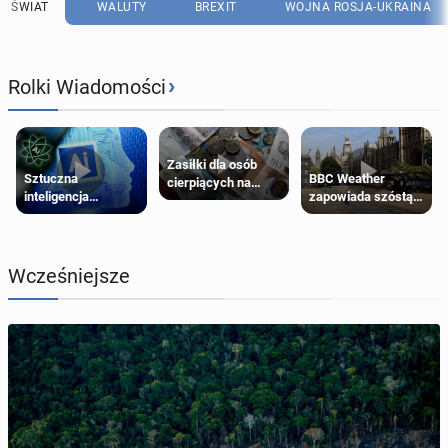
ŚWIAT
WALUTY
BREXIT
WOJNA ROSJA-UKRAINA
›
Rolki Wiadomości
Zasiłki dla osób
Sztuczna
BBC Weather
cierpiących na
inteligencja
zapowiada szóstą
schorzenia
próbowała oszukać
falę upałów w
psychiczne
człowieka
Londynie
Wcześniejsze