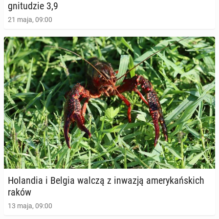
gni­tu­dzie 3,9
21 maja, 09:00
Ho­lan­dia i Belgia walczą z inwazją ame­ry­kań­skich
raków
13 maja, 09:00