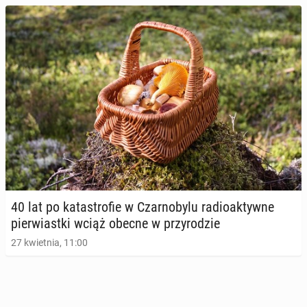
40 lat po ka­ta­stro­fie w Czar­no­by­lu ra­dio­ak­tyw­ne
pier­wiast­ki wciąż obecne w przy­ro­dzie
27 kwietnia, 11:00