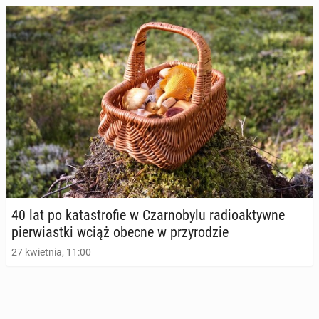
40 lat po ka­ta­stro­fie w Czar­no­by­lu ra­dio­ak­tyw­ne
pier­wiast­ki wciąż obecne w przy­ro­dzie
27 kwietnia, 11:00