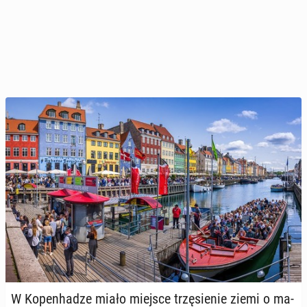
W Ko­pen­ha­dze miało miejsce trzę­sie­nie ziemi o ma­