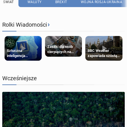
ŚWIAT
WALUTY
BREXIT
WOJNA ROSJA-UKRAINA
›
Rolki Wiadomości
Zasiłki dla osób
Sztuczna
BBC Weather
cierpiących na
inteligencja
zapowiada szóstą
schorzenia
próbowała oszukać
falę upałów w
psychiczne
człowieka
Londynie
Wcześniejsze