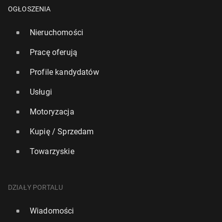
OGŁOSZENIA
Nieruchomości
Pracę oferują
Profile kandydatów
Usługi
Szwaj­ca­ria: Pokrywa śnieżna w Alpach staje się w
Motoryzacja
każdej de­ka­dzie cieńsza o 8 cm
Kupię / Sprzedam
24 października 2025, 09:00
Towarzyskie
DZIAŁY PORTALU
Wiadomości