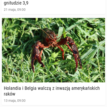
gni­tu­dzie 3,9
21 maja, 09:00
Ho­lan­dia i Belgia walczą z inwazją ame­ry­kań­skich
raków
13 maja, 09:00