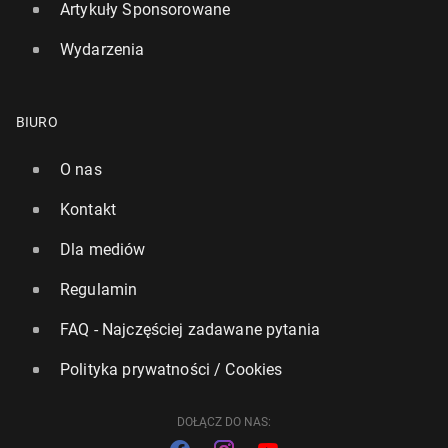
Artykuły Sponsorowane
Wydarzenia
Świat osią­gnął pierw­szy kli­ma­tycz­ny punkt kry­tycz­
ny
BIURO
14 października 2025, 11:00
O nas
Kontakt
Dla mediów
Regulamin
FAQ - Najczęściej zadawane pytania
Polityka prywatności / Cookies
DOŁĄCZ DO NAS: