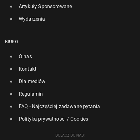
Artykuły Sponsorowane
Wydarzenia
BIURO
UE chce, by 70 proc. towarów kry­tycz­nych po­wsta­
wa­ło w Europie, by ogra­ni­czyć za­leż­ność od Chin
O nas
4 grudnia 2025, 12:00
Kontakt
Dla mediów
Regulamin
FAQ - Najczęściej zadawane pytania
Polityka prywatności / Cookies
DOŁĄCZ DO NAS: