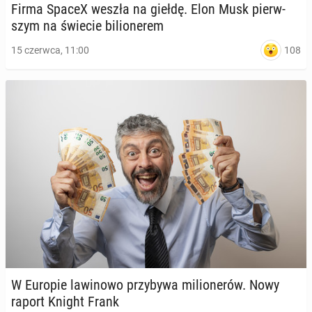
Firma SpaceX weszła na giełdę. Elon Musk pierw­
szym na świecie bi­lio­ne­rem
108
15 czerwca, 11:00
W Europie la­wi­no­wo przy­by­wa mi­lio­ne­rów. Nowy
raport Knight Frank