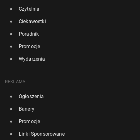
Czytelnia
Ciekawostki
Poradnik
Promocje
Wydarzenia
Amazon po­twier­dził, że zwolni ko­lej­nych 16 tys. pra­
cow­ni­ków
REKLAMA
29 stycznia, 12:00
Ogłoszenia
Banery
Promocje
Linki Sponsorowane