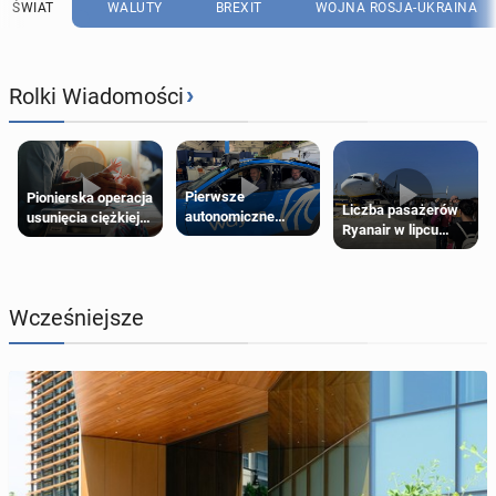
ŚWIAT
WALUTY
BREXIT
WOJNA ROSJA-UKRAINA
›
Rolki Wiadomości
Pierwsze
Pionierska operacja
Liczba pasażerów
autonomiczne
usunięcia ciężkiej
Ryanair w lipcu
Ubery pojawią się
wady wrodzonej
pobiła rekord
w Londynie jeszcze
płodu w łonie matki
tego lata
Wcześniejsze