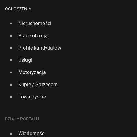
OGŁOSZENIA
Nieruchomości
Pracę oferują
Profile kandydatów
Usługi
Motoryzacja
Kupię / Sprzedam
War­sza­wa w czo­łów­ce naj­bar­dziej atrak­cyj­nych
miast do in­we­sty­cji w nie­ru­cho­mo­ści w Europie
Towarzyskie
7 lutego, 10:00
DZIAŁY PORTALU
Wiadomości