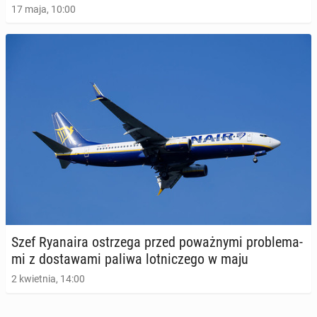
17 maja, 10:00
Szef Ry­ana­ira ostrze­ga przed po­waż­ny­mi pro­ble­ma­
mi z do­sta­wa­mi paliwa lot­ni­cze­go w maju
2 kwietnia, 14:00