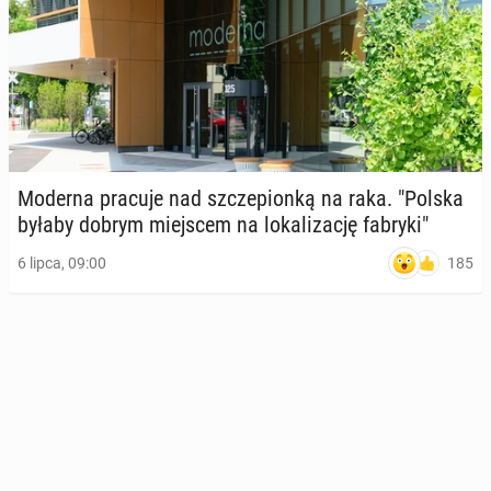
Moderna pracuje nad szcze­pion­ką na raka. "Polska
byłaby dobrym miej­scem na lo­ka­li­za­cję fabryki"
185
6 lipca, 09:00