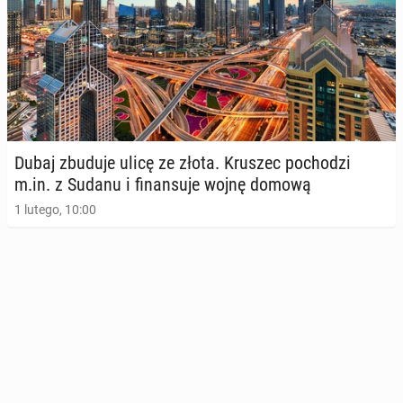
Dubaj zbuduje ulicę ze złota. Kruszec po­cho­dzi
m.in. z Sudanu i fi­nan­su­je wojnę domową
1 lutego, 10:00