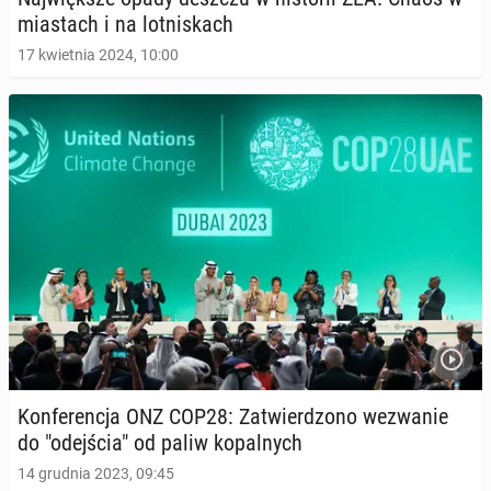
mia­stach i na lot­ni­skach
17 kwietnia 2024, 10:00
Kon­fe­ren­cja ONZ COP28: Za­twier­dzo­no we­zwa­nie
do "odej­ścia" od paliw ko­pal­nych
14 grudnia 2023, 09:45