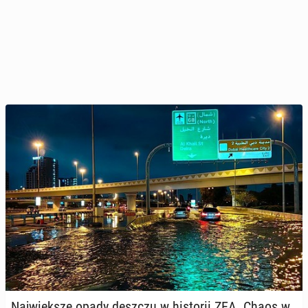
Naj­więk­sze opady deszczu w hi­sto­rii ZEA. Chaos w