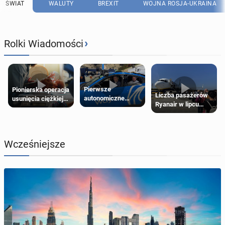
ŚWIAT
WALUTY
BREXIT
WOJNA ROSJA-UKRAINA
›
Rolki Wiadomości
Pierwsze
Pionierska operacja
Liczba pasażerów
autonomiczne
usunięcia ciężkiej
Ryanair w lipcu
Ubery pojawią się
wady wrodzonej
pobiła rekord
w Londynie jeszcze
płodu w łonie matki
tego lata
Wcześniejsze