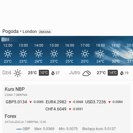
Pogoda
•
London
ZMIANA
Dziś
12:00
13:00
14:00
15:00
16:00
17:00
18:00
19:00
20:
23°C
23°C
24°C
25°C
25°C
25°C
24°C
22°C
21
Dziś
Jutro
25°C
27°C
10°C
14°C
37
19
Kurs NBP
Z DNIA: 7 SIERPNIA
5.0134
4.2982
3.7236
GBP
EUR
USD
-0.0085
-0.0068
-0.0084
4.6049
CHF
-0.0031
Forex
AKTUALIZACJA:
7 SIERPNIA, 12:30