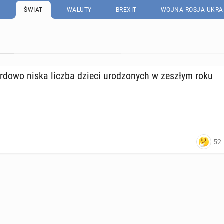
ŚWIAT
WALUTY
BREXIT
WOJNA ROSJA-UKRA
r­do­wo niska liczba dzieci uro­dzo­nych w zeszłym roku
52