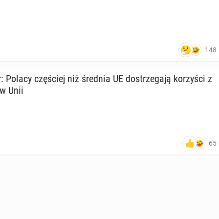
148
r: Polacy czę­ściej niż średnia UE do­strze­ga­ją ko­rzy­ści z
 w Unii
65