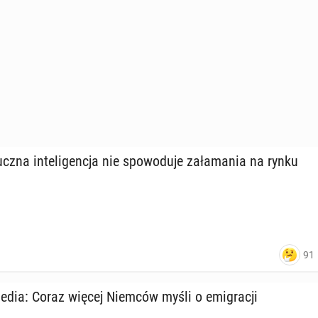
z­na in­te­li­gen­cja nie spo­wo­du­je za­ła­ma­nia na rynku
91
media: Coraz więcej Niemców myśli o emi­gra­cji