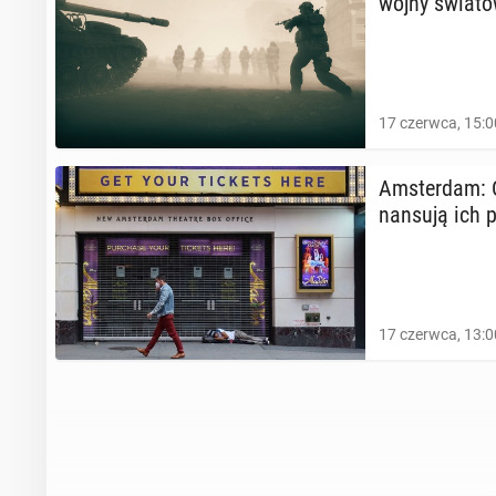
wojny świa­to
17 czerwca, 15:0
Am­ster­dam: 
nan­su­ją ich
17 czerwca, 13:0