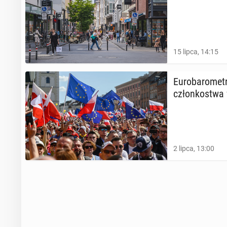
15 lipca, 14:15
Eu­ro­ba­ro­met
człon­ko­stwa
2 lipca, 13:00