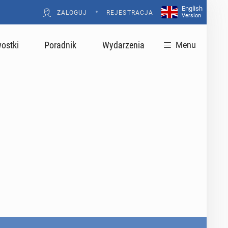
English
•
ZALOGUJ
REJESTRACJA
Version
ostki
Poradnik
Wydarzenia
Menu