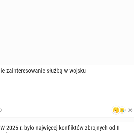
 za­in­te­re­so­wa­nie służbą w wojsku
36
0
 2025 r. było naj­wię­cej kon­flik­tów zbroj­nych od II