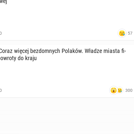
­wej
57
0
Coraz więcej bez­dom­nych Polaków. Władze miasta fi­
 powroty do kraju
300
0