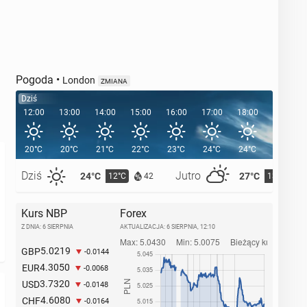
Pogoda
•
London
ZMIANA
Dziś
12:00
13:00
14:00
15:00
16:00
17:00
18:00
19:00
20°C
20°C
21°C
22°C
23°C
24°C
24°C
23°C
Dziś
Jutro
24°C
27°C
12°C
13°C
42
Kurs NBP
Forex
Z DNIA: 6 SIERPNIA
AKTUALIZACJA:
6 SIERPNIA, 12:10
5.0219
GBP
-0.0144
4.3050
EUR
-0.0068
3.7320
USD
-0.0148
4.6080
CHF
-0.0164