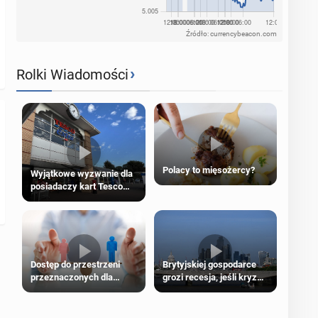
Źródło: currencybeacon.com
›
Rolki Wiadomości
Polacy to mięsożercy?
Wyjątkowe wyzwanie dla
posiadaczy kart Tesco
Clubcard!
Dostęp do przestrzeni
Brytyjskiej gospodarce
przeznaczonych dla
grozi recesja, jeśli kryzys
jednej płci ma opierać się
na Bliskim Wschodzie się
wyłącznie na płci
przedłuży
biologicznej