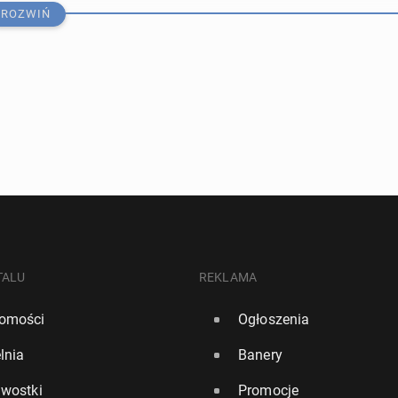
ROZWIŃ
y być przy­ja­zne imi­gran­tom? Za­ska­ku­ją­ce dane z
nia
TALU
REKLAMA
omości
Ogłoszenia
113
0
lnia
Banery
ony na le­cze­nie ludzi za granicą. Który kraj naj­czę­
awostki
Promocje