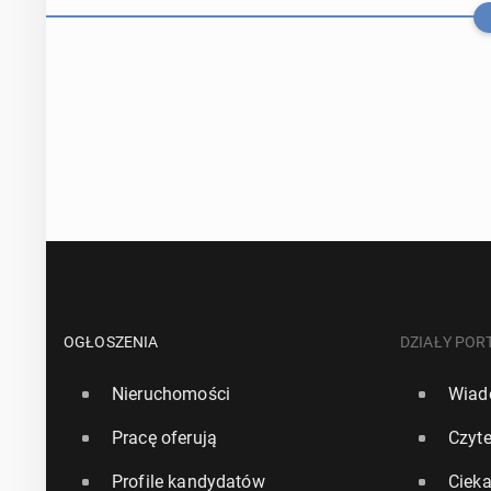
USA prze­sta­ł
nowego bada
OGŁOSZENIA
DZIAŁY POR
Nieruchomości
Wiad
17 czerwca, 11:0
Pracę oferują
Czyte
NFZ wydał mili
Profile kandydatów
Ciek