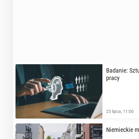
Badanie: Sztuc
pracy
23 lipca, 11:00
Nie­miec­kie 