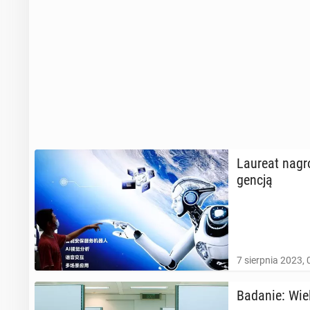
Laureat nagrod
gen­cją
7 sierpnia 2023, 
Badanie: Wie