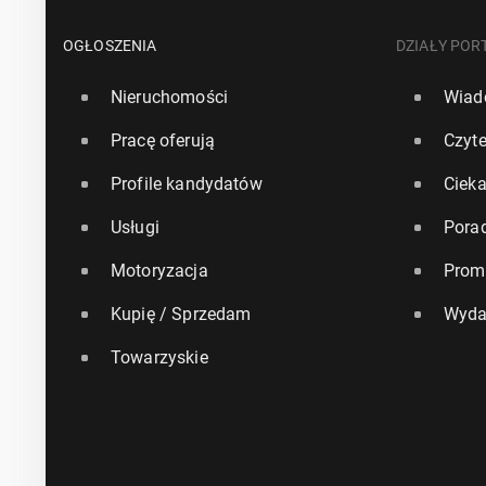
OGŁOSZENIA
DZIAŁY POR
Nieruchomości
Wiad
Pracę oferują
Czyte
Profile kandydatów
Ciek
Usługi
Pora
Motoryzacja
Prom
Kupię / Sprzedam
Wyda
Towarzyskie