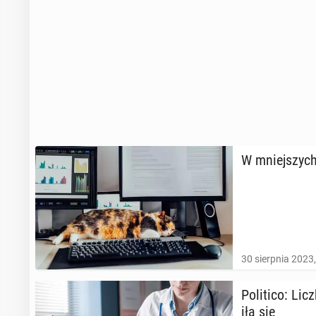
W mniej­szych
30 sierpnia 2023
Po­li­ti­co: Li
iła się