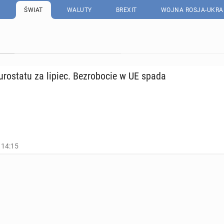
ŚWIAT
WALUTY
BREXIT
WOJNA ROSJA-UKRA
o­sta­tu za lipiec. Bez­ro­bo­cie w UE spada
 14:15