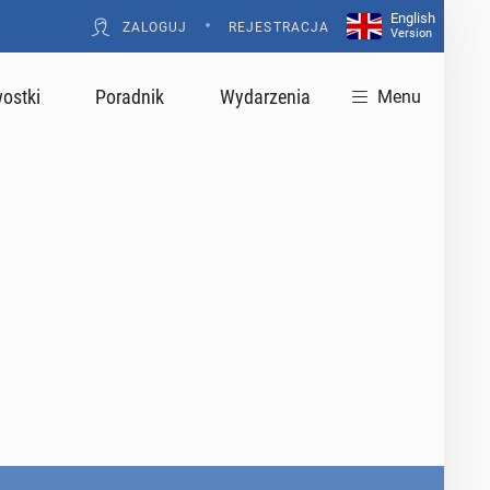
English
•
ZALOGUJ
REJESTRACJA
Version
ostki
Poradnik
Wydarzenia
Menu