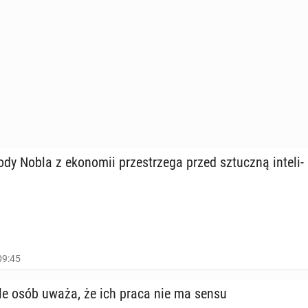
y Nobla z eko­no­mii prze­strze­ga przed sztucz­ną in­te­li­
09:45
le osób uważa, że ich praca nie ma sensu