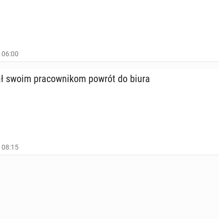
, 06:00
 swoim pra­cow­ni­kom powrót do biura
, 08:15