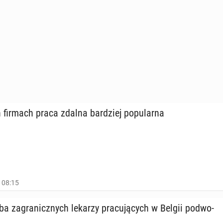
 firmach praca zdalna bar­dziej po­pu­lar­na
, 08:15
czba za­gra­nicz­nych lekarzy pra­cu­ją­cych w Belgii po­dwo­