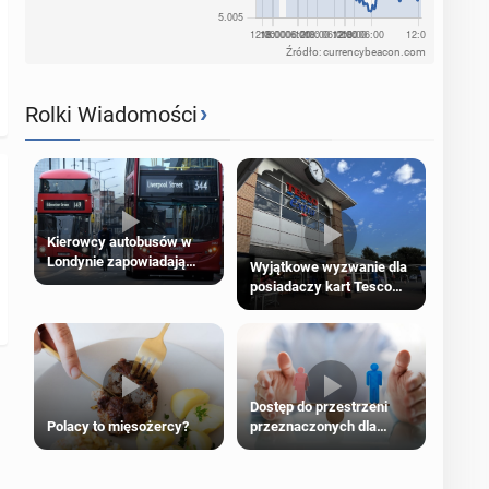
Źródło: currencybeacon.com
›
Rolki Wiadomości
Kierowcy autobusów w
Londynie zapowiadają
Wyjątkowe wyzwanie dla
strajki
posiadaczy kart Tesco
Clubcard!
Dostęp do przestrzeni
Polacy to mięsożercy?
przeznaczonych dla
jednej płci ma opierać się
wyłącznie na płci
biologicznej