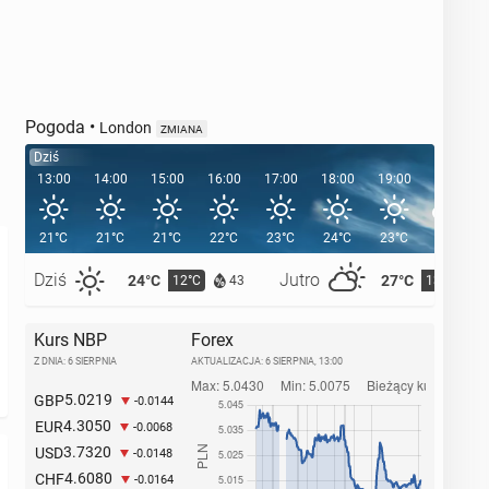
Pogoda
•
London
ZMIANA
Dziś
13:00
14:00
15:00
16:00
17:00
18:00
19:00
20:00
21°C
21°C
21°C
22°C
23°C
24°C
23°C
21°C
Dziś
Jutro
24°C
27°C
12°C
13°C
43
Kurs NBP
Forex
Z DNIA: 6 SIERPNIA
AKTUALIZACJA:
6 SIERPNIA, 13:00
5.0219
GBP
-0.0144
4.3050
EUR
-0.0068
3.7320
USD
-0.0148
4.6080
CHF
-0.0164