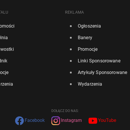
TALU
REKLAMA
omości
Ogłoszenia
lnia
Banery
awostki
Promocje
dnik
Linki Sponsorowane
ocje
Artykuły Sponsorowane
rzenia
Wydarzenia
DOŁĄCZ DO NAS:
Facebook
Instagram
YouTube