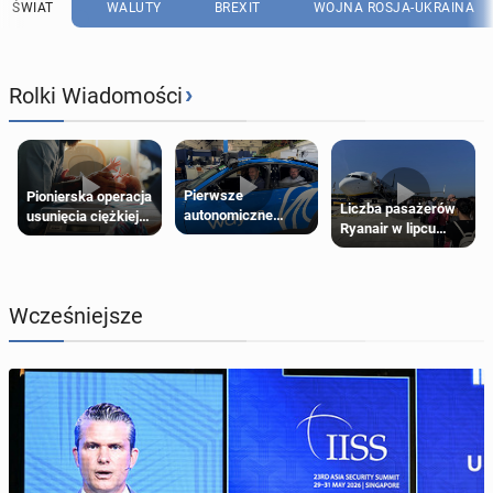
ŚWIAT
WALUTY
BREXIT
WOJNA ROSJA-UKRAINA
›
Rolki Wiadomości
Pierwsze
Pionierska operacja
Liczba pasażerów
autonomiczne
usunięcia ciężkiej
Ryanair w lipcu
Ubery pojawią się
wady wrodzonej
pobiła rekord
w Londynie jeszcze
płodu w łonie matki
tego lata
Wcześniejsze