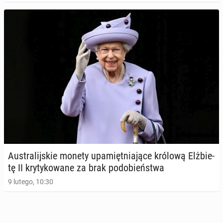
Au­stra­lij­skie monety upa­mięt­nia­ją­ce królową Elż­bie­
tę II kry­ty­ko­wa­ne za brak po­do­bień­stwa
9 lutego, 10:30