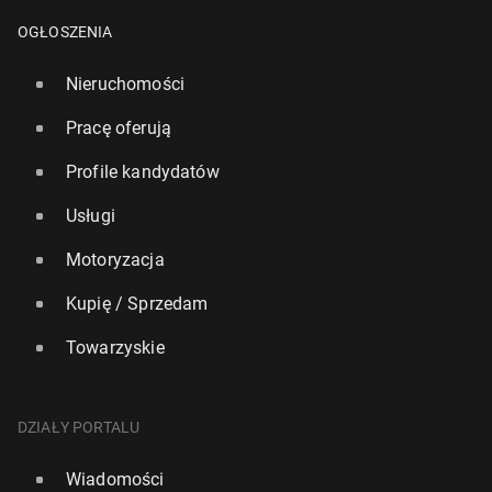
OGŁOSZENIA
Nieruchomości
Pracę oferują
Profile kandydatów
Usługi
Motoryzacja
Au­stra­lia: Ahmed al Ahmed, któremu udało się
Kupię / Sprzedam
wyrwać broń za­ma­chow­co­wi, otrzy­mał czek na 2,5
mln AUD
Towarzyskie
19 grudnia 2025, 14:15
DZIAŁY PORTALU
Wiadomości