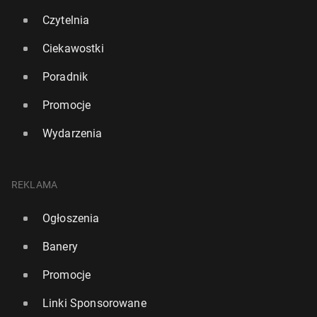
Czytelnia
Ciekawostki
Poradnik
Promocje
Wydarzenia
Au­stra­lia: Sprawca ataku w Sydney z 59 za­rzu­ta­mi,
w tym 15 mor­derstw i do­ko­na­nia aktu terroru
REKLAMA
17 grudnia 2025, 12:00
Ogłoszenia
Banery
Promocje
Linki Sponsorowane