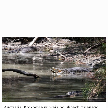
Au­stra­lia: Kro­ko­dy­le pływają po ulicach za­la­ne­go