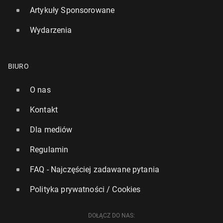
Artykuły Sponsorowane
Wydarzenia
BIURO
Londyn, Paryż, Berlin i Nowy Jork za­ostrzy­ły środki
bez­pie­czeń­stwa po ataku w Sydney
O nas
15 grudnia 2025, 15:00
Kontakt
Dla mediów
Regulamin
FAQ - Najczęściej zadawane pytania
Polityka prywatności / Cookies
DOŁĄCZ DO NAS: