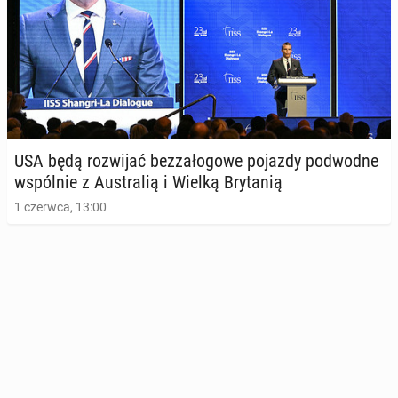
USA będą roz­wi­jać bez­za­ło­go­we pojazdy pod­wod­ne
wspól­nie z Au­stra­lią i Wielką Bry­ta­nią
1 czerwca, 13:00