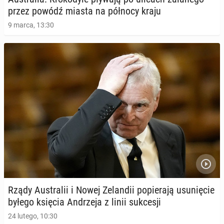
przez powódź miasta na północy kraju
9 marca, 13:30
Rządy Au­stra­lii i Nowej Ze­lan­dii po­pie­ra­ją usu­nię­cie
byłego księcia An­drze­ja z linii suk­ce­sji
24 lutego, 10:30