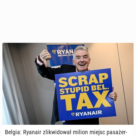
Belgia: Ryanair zli­kwi­do­wał milion miejsc pa­sa­żer­