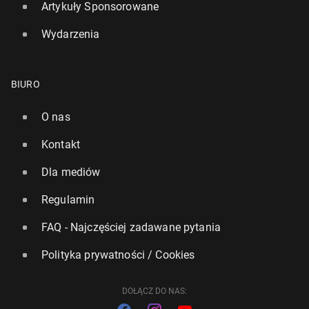
Artykuły Sponsorowane
Wydarzenia
Belgia: Stacja radiowa będzie miała pre­zen­te­ra wy­
BIURO
ge­ne­ro­wa­ne­go przez AI
O nas
26 sierpnia 2024, 10:00
Kontakt
Dla mediów
Regulamin
FAQ - Najczęściej zadawane pytania
Polityka prywatności / Cookies
DOŁĄCZ DO NAS: