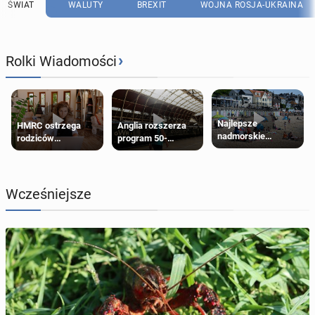
ŚWIAT
WALUTY
BREXIT
WOJNA ROSJA-UKRAINA
›
Rolki Wiadomości
Najlepsze
HMRC ostrzega
Anglia rozszerza
nadmorskie
rodziców
program 50-
miasteczko blisko
pobierających Child
procentowych
Londynu
Benefit. Mogą być
zniżek kolejowych
zobowiązani do
na 18-latków
zwrotu zasiłku
Wcześniejsze