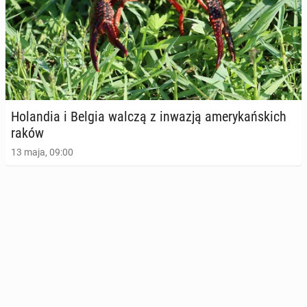
Ho­lan­dia i Belgia walczą z inwazją ame­ry­kań­skich
raków
13 maja, 09:00