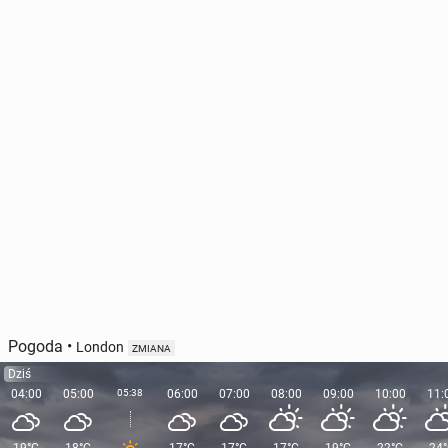
Bruk­se­la pu­sto­sze­je nie tylko na święta. Miasto ko­
ja­rzo­ne jest z betonem i nudą
20 kwietnia 2025, 13:30
Pogoda
•
London
ZMIANA
Dziś
04:00
05:00
05:38
06:00
07:00
08:00
09:00
10:00
11: