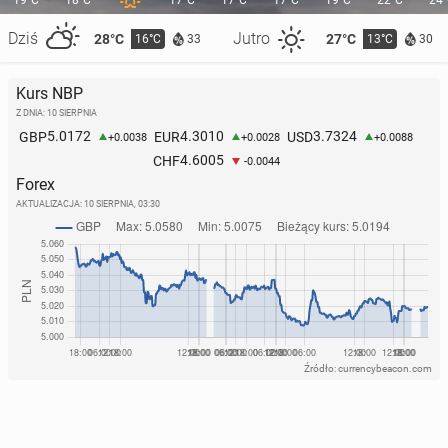
19°C
18°C
17°C
17°C
17°C
19°C
22°C
24
Dziś
Jutro
28°C
27°C
16°C
13°C
33
30
Belgia: Strajk w całym kraju. W Bruk­se­li od­wo­ła­ne
wszyst­kie odloty
Kurs NBP
31 marca 2025, 13:00
Z DNIA: 10 SIERPNIA
5.0172
4.3010
3.7324
GBP
EUR
USD
+0.0038
+0.0028
+0.0088
4.6005
CHF
-0.0044
Forex
AKTUALIZACJA:
10 SIERPNIA, 03:30
Źródło: currencybeacon.com
Belgia: Trzecia strze­la­ni­na w Bruk­se­li w ciągu