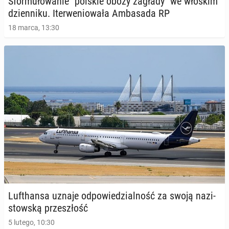
Sfor­mu­ło­wa­nie "polskie obozy zagłady" we włoskim
dzien­ni­ku. Iter­we­nio­wa­ła Am­ba­sa­da RP
18 marca, 13:30
Lu­fthan­sa uznaje od­po­wie­dzial­ność za swoją na­zi­
stow­ską prze­szłość
5 lutego, 10:30