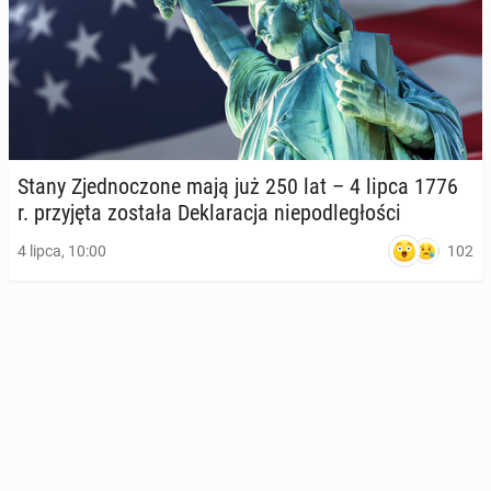
Stany Zjed­no­czo­ne mają już 250 lat – 4 lipca 1776
r. przy­ję­ta została De­kla­ra­cja nie­pod­le­gło­ści
102
4 lipca, 10:00