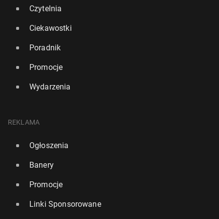
Czytelnia
Ciekawostki
Poradnik
Promocje
Wydarzenia
Odkryto pięciu ży­ją­cych po­tom­ków Le­onar­da da
Vinci
REKLAMA
3 czerwca 2025, 09:00
Ogłoszenia
Banery
Promocje
Linki Sponsorowane