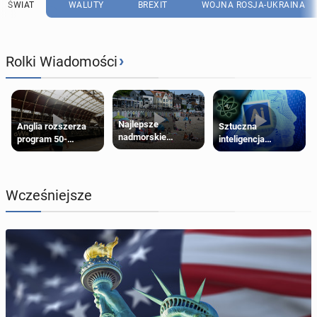
ŚWIAT
WALUTY
BREXIT
WOJNA ROSJA-UKRAINA
›
Rolki Wiadomości
Najlepsze
Anglia rozszerza
Sztuczna
nadmorskie
program 50-
inteligencja
miasteczko blisko
procentowych
próbowała oszukać
Londynu
zniżek kolejowych
człowieka
na 18-latków
Wcześniejsze