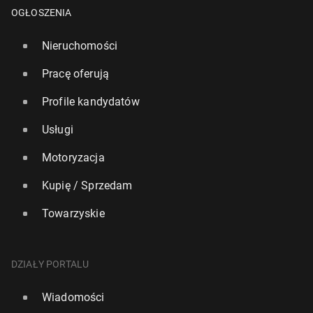
OGŁOSZENIA
Nieruchomości
Pracę oferują
Profile kandydatów
Usługi
Motoryzacja
Odkryto naj­star­szą osadę zbu­do­wa­ną nad je­zio­rem
Kupię / Sprzedam
w Europie
Towarzyskie
20 lipca 2025, 10:00
DZIAŁY PORTALU
Wiadomości