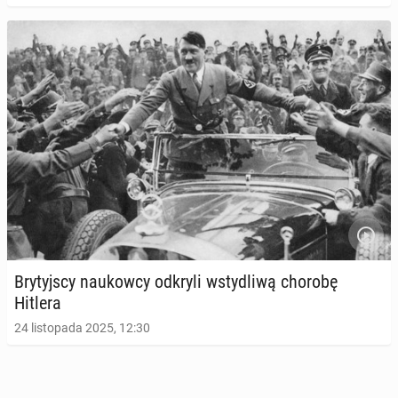
Bry­tyj­scy na­ukow­cy odkryli wsty­dli­wą chorobę
Hitlera
24 listopada 2025, 12:30