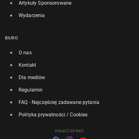
Artykuły Sponsorowane
Wydarzenia
BIURO
W Puź­ni­kach roz­po­czę­ły się eks­hu­ma­cje pol­skich
ofiar zbrodni wo­łyń­skiej
O nas
25 kwietnia 2025, 11:00
Kontakt
Dla mediów
Regulamin
FAQ - Najczęściej zadawane pytania
Polityka prywatności / Cookies
DOŁĄCZ DO NAS: