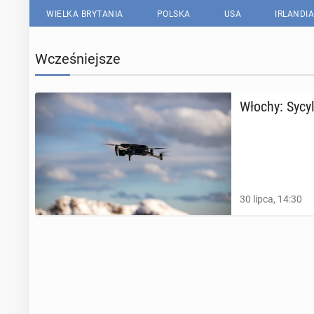
WIELKA BRYTANIA
POLSKA
USA
IRLANDIA
Wcześniejsze
Włochy: Sy­cy
30 lipca, 14:30