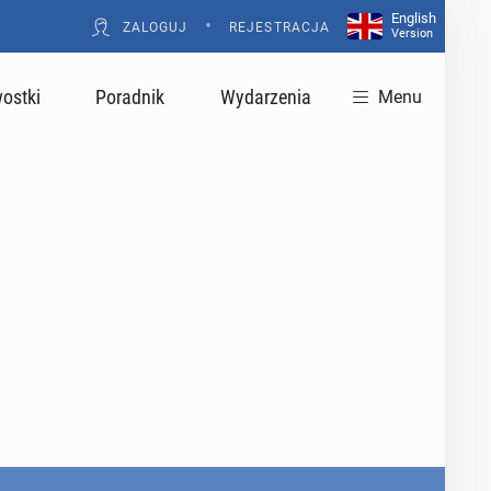
English
•
ZALOGUJ
REJESTRACJA
Version
ostki
Poradnik
Wydarzenia
Menu