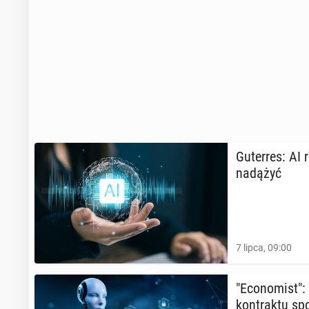
Gu­ter­res: AI 
nadążyć
7 lipca, 09:00
"Eco­no­mist":
kon­trak­tu spo