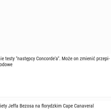
ie testy "na­stęp­cy Con­cor­de­'a". Może on zmienić prze­pi­
ro­do­we
kiety Jeffa Bezosa na flo­rydz­kim Cape Ca­na­ve­ral