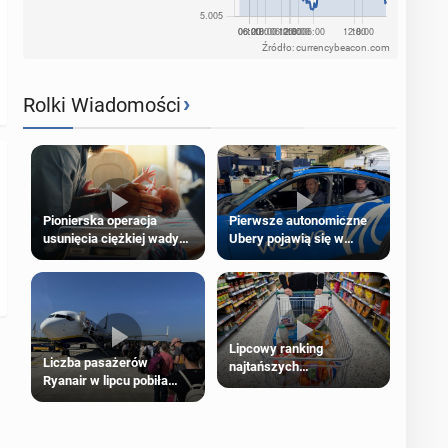
Źródło: currencybeacon.com
›
Rolki Wiadomości
Pierwsze autonomiczne
Pionierska operacja
Ubery pojawią się w
usunięcia ciężkiej wady
Londynie jeszcze tego
wrodzonej płodu w łonie
lata
matki
Lipcowy ranking
Liczba pasażerów
najtańszych
Ryanair w lipcu pobiła
supermarketów
rekord