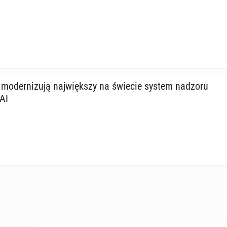
mo­der­ni­zu­ją naj­więk­szy na świecie system nadzoru
AI