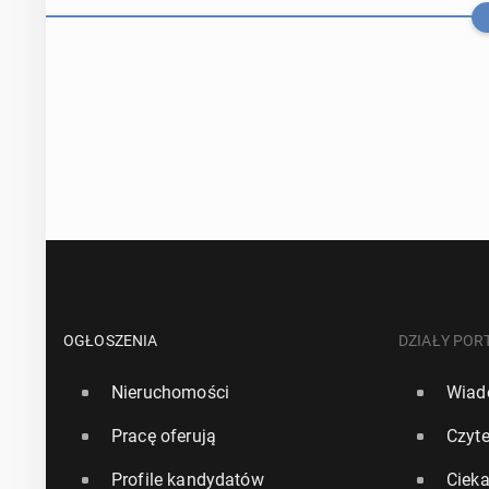
Firma Bezosa p
do­wym z odz
OGŁOSZENIA
DZIAŁY POR
Nieruchomości
Wiad
20 kwietnia, 12:0
Pracę oferują
Czyte
Elon Musk: "Z
Profile kandydatów
Ciek