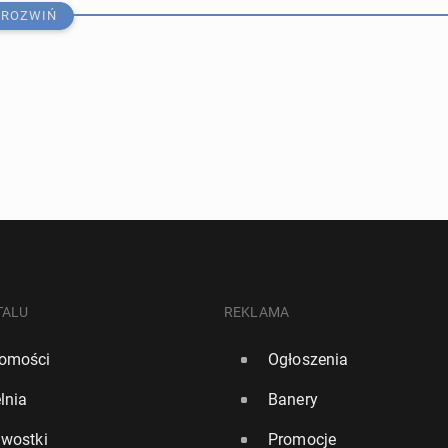
ROZWIŃ
ierw­szy raz wy­strze­li­ła rakietę z urzą­dze­niem na­pę­
ysku
TALU
REKLAMA
omości
Ogłoszenia
0
lnia
Banery
a 10–20 lat praca będzie wyborem, a pie­nią­dze stracą
awostki
Promocje