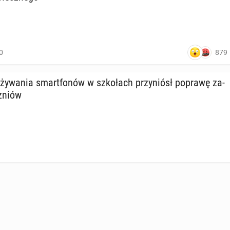
879
0
y­wa­nia smart­fo­nów w szko­łach przy­niósł poprawę za­
czniów