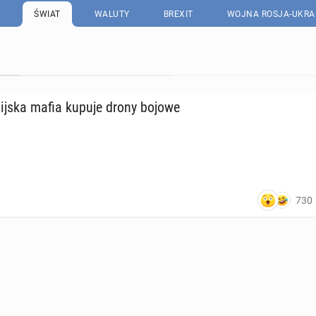
ŚWIAT
WALUTY
BREXIT
WOJNA ROSJA-UKRA
­lij­ska mafia kupuje drony bojowe
730