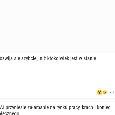
rozwija się szyb­ciej, niż kto­kol­wiek jest w stanie
98
 AI przy­nie­sie za­ła­ma­nie na rynku pracy, krach i koniec
­łecz­ne­go