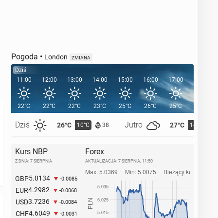
Pogoda
•
London
ZMIANA
Dziś
11:00
12:00
13:00
14:00
15:00
16:00
17:00
18:00
22°C
22°C
22°C
23°C
25°C
26°C
25°C
24°C
Dziś
Jutro
26°C
27°C
10°C
14°C
38
Kurs NBP
Forex
Z DNIA: 7 SIERPNIA
AKTUALIZACJA:
7 SIERPNIA, 11:50
5.0134
GBP
-0.0085
4.2982
EUR
-0.0068
3.7236
USD
-0.0084
4.6049
CHF
-0.0031