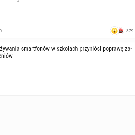
879
0
y­wa­nia smart­fo­nów w szko­łach przy­niósł poprawę za­
czniów