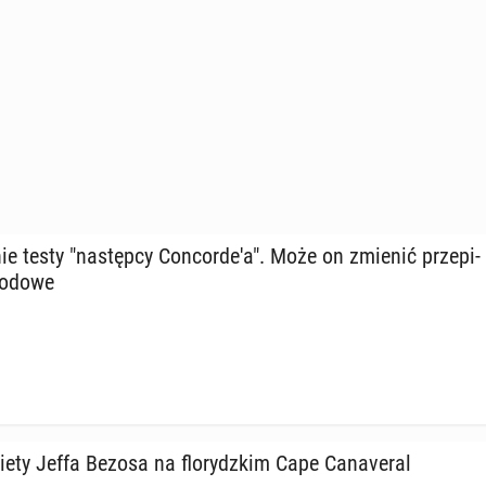
ie testy "na­stęp­cy Con­cor­de­'a". Może on zmienić prze­pi­
ro­do­we
kiety Jeffa Bezosa na flo­rydz­kim Cape Ca­na­ve­ral