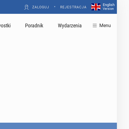
English
•
ZALOGUJ
REJESTRACJA
Version
ostki
Poradnik
Wydarzenia
Menu