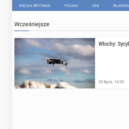
WIELKA BRYTANIA
POLSKA
USA
IRLANDIA
Wcześniejsze
Włochy: Sy­cy
30 lipca, 14:30