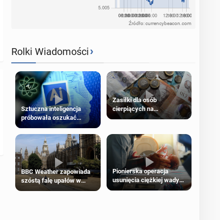
Źródło: currencybeacon.com
›
Rolki Wiadomości
Zasiłki dla osób
cierpiących na
Sztuczna inteligencja
schorzenia psychiczne
próbowała oszukać
człowieka
Pionierska operacja
BBC Weather zapowiada
usunięcia ciężkiej wady
szóstą falę upałów w
wrodzonej płodu w łonie
Londynie
matki