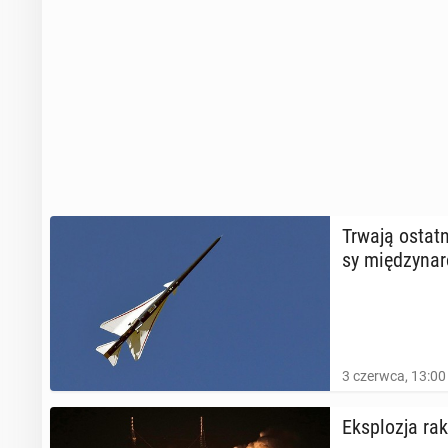
Trwają ostat­n
sy mię­dzy­na­
3 czerwca, 13:00
Eks­plo­zja ra