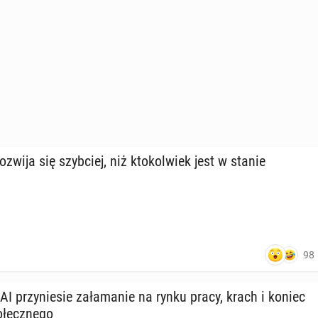
rozwija się szyb­ciej, niż kto­kol­wiek jest w stanie
98
 AI przy­nie­sie za­ła­ma­nie na rynku pracy, krach i koniec
­łecz­ne­go