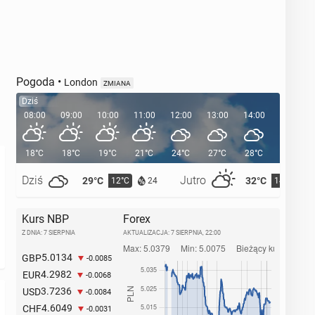
Pogoda
•
London
ZMIANA
Dziś
08:00
09:00
10:00
11:00
12:00
13:00
14:00
15:00
18°C
18°C
19°C
21°C
24°C
27°C
28°C
29°C
Dziś
Jutro
29°C
32°C
12°C
14°C
24
Kurs NBP
Forex
Z DNIA: 7 SIERPNIA
AKTUALIZACJA:
7 SIERPNIA, 22:00
5.0134
GBP
-0.0085
4.2982
EUR
-0.0068
3.7236
USD
-0.0084
4.6049
CHF
-0.0031