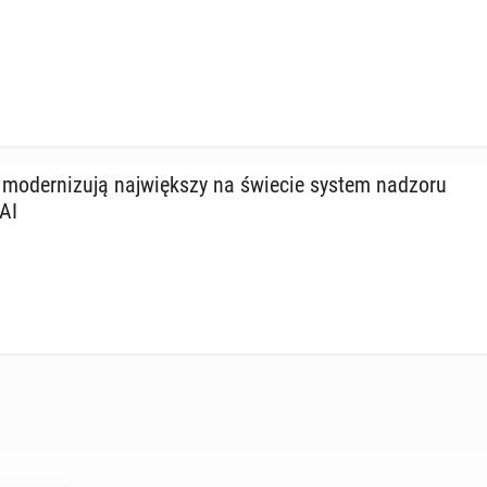
mo­der­ni­zu­ją naj­więk­szy na świecie system nadzoru
AI