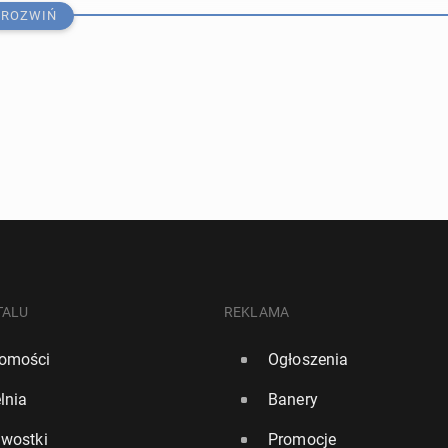
ROZWIŃ
ierw­szy raz wy­strze­li­ła rakietę z urzą­dze­niem na­pę­
ysku
TALU
REKLAMA
omości
Ogłoszenia
0
lnia
Banery
a 10–20 lat praca będzie wyborem, a pie­nią­dze stracą
awostki
Promocje