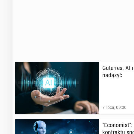
Gu­ter­res: AI 
nadążyć
7 lipca, 09:00
"Eco­no­mist":
kon­trak­tu spo