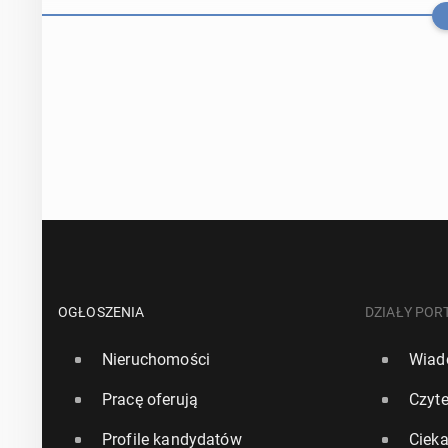
Firma Bezosa p
do­wym z odz
OGŁOSZENIA
DZIAŁY POR
Nieruchomości
Wiad
20 kwietnia, 12:0
Pracę oferują
Czyte
Elon Musk: "Z
Profile kandydatów
Ciek