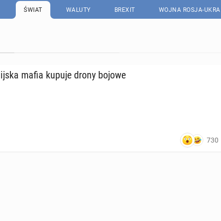
ŚWIAT
WALUTY
BREXIT
WOJNA ROSJA-UKRA
­lij­ska mafia kupuje drony bojowe
730