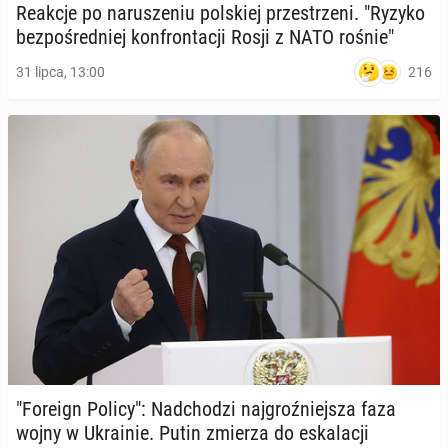
Reakcje po na­ru­sze­niu pol­skiej prze­strze­ni. "Ryzyko
bez­po­śred­niej kon­fron­ta­cji Rosji z NATO rośnie"
216
31 lipca, 13:00
"Foreign Policy": Nad­cho­dzi naj­groź­niej­sza faza
wojny w Ukra­inie. Putin zmierza do eska­la­cji