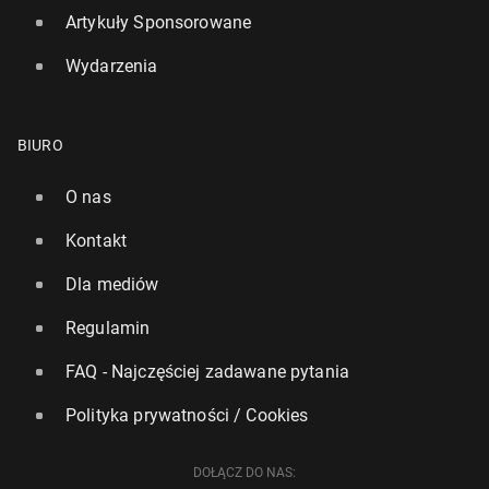
Artykuły Sponsorowane
Wydarzenia
BIURO
O nas
Kontakt
Dla mediów
"Gu­ar­dian": Rosja może przy­go­to­wy­wać pro­wo­ka­cję
Regulamin
w Polsce lub w krajach bał­tyc­kich
FAQ - Najczęściej zadawane pytania
420
29 czerwca, 13:00
Polityka prywatności / Cookies
DOŁĄCZ DO NAS: