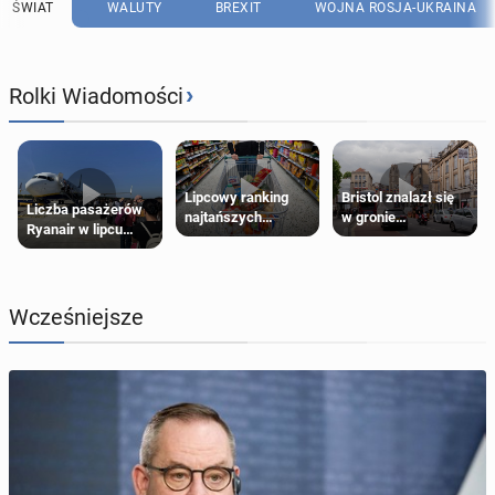
ŚWIAT
WALUTY
BREXIT
WOJNA ROSJA-UKRAINA
›
Rolki Wiadomości
Lipcowy ranking
Bristol znalazł się
Liczba pasażerów
najtańszych
w gronie
Ryanair w lipcu
supermarketów
najlepszych
pobiła rekord
kierunków podróży
na świecie
Wcześniejsze