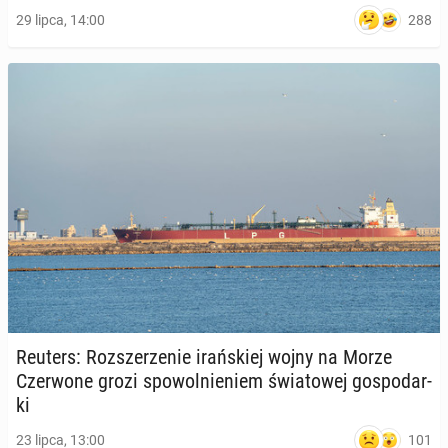
288
29 lipca, 14:00
Reuters: Roz­sze­rze­nie irań­skiej wojny na Morze
Czer­wo­ne grozi spo­wol­nie­niem świa­to­wej go­spo­dar­
ki
101
23 lipca, 13:00