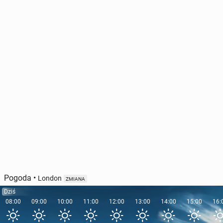
USA: Szef Pen­ta­go­nu za­po­wie­dział badanie
poziomu te­sto­ste­ro­nu żoł­nie­rzy
136
17 lipca, 11:00
Pogoda
•
London
ZMIANA
Dziś
08:00
09:00
10:00
11:00
12:00
13:00
14:00
15:00
16: