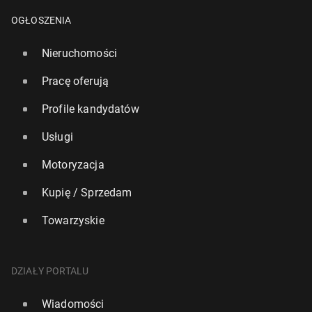
OGŁOSZENIA
Nieruchomości
Pracę oferują
Profile kandydatów
Usługi
Motoryzacja
Kupię / Sprzedam
Towarzyskie
"Fi­nan­cial Times": Ro­syj­skie ope­ra­cje z użyciem
DZIAŁY PORTALU
dronów są testem sys­te­mów obron­nych NATO w
Europie
Wiadomości