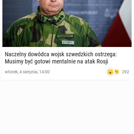
Na­czel­ny dowódca wojsk szwedz­kich ostrze­ga:
Musimy być gotowi men­tal­nie na atak Rosji
292
wtorek, 4 sierpnia, 14:00