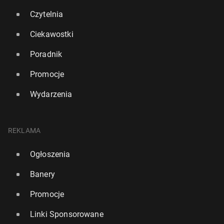
169
3 lipca, 13:00
Czytelnia
Ciekawostki
Poradnik
Promocje
Wydarzenia
REKLAMA
Ogłoszenia
Banery
Niemcy: Rośnie za­in­te­re­so­wa­nie służbą w wojsku
Promocje
36
30 czerwca, 11:00
Linki Sponsorowane