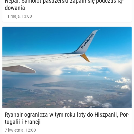
Nepal: Samolot pa­sa­żer­ski zapalił się podczas lą­
do­wa­nia
11 maja, 13:00
Ryanair ogra­ni­cza w tym roku loty do Hisz­pa­nii, Por­
tu­ga­lii i Francji
7 kwietnia, 12:00