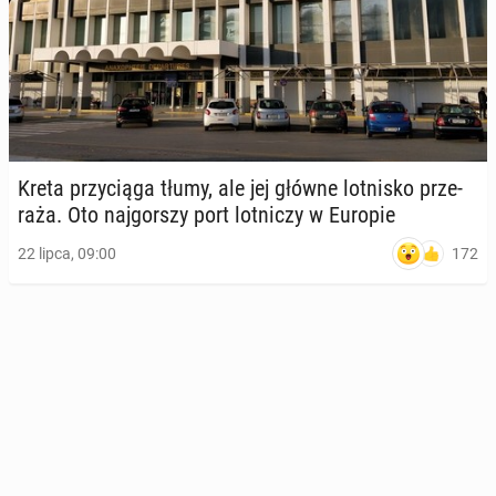
Kreta przy­cią­ga tłumy, ale jej główne lot­ni­sko prze­
ra­ża. Oto naj­gor­szy port lot­ni­czy w Europie
172
22 lipca, 09:00