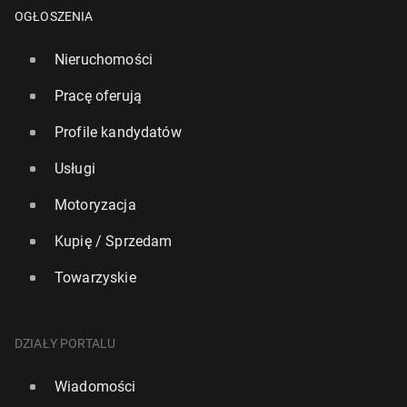
OGŁOSZENIA
Nieruchomości
Pracę oferują
Profile kandydatów
Usługi
Motoryzacja
Ryanair: Nawet 600 lotów dzien­nie może zostać od­
Kupię / Sprzedam
wo­ła­nych z powodu strajku we Francji
Towarzyskie
3 października 2025, 12:00
DZIAŁY PORTALU
Wiadomości