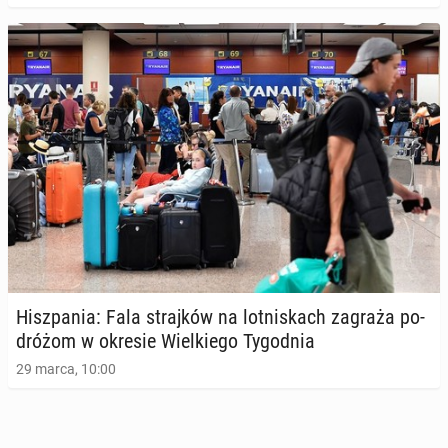
Hisz­pa­nia: Fala straj­ków na lot­ni­skach zagraża po­
dró­żom w okresie Wiel­kie­go Ty­go­dnia
29 marca, 10:00