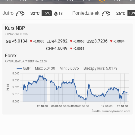
19°C
18°C
18°C
17°C
16°C
15°C
15°C
18
Jutro
Poniedziałek
32°C
26°C
15°C
13°
18
Kurs NBP
Włochy: Nad­cho­dzi bardzo trudny tydzień z tem­pe­
Z DNIA: 7 SIERPNIA
ra­tu­ra­mi powyżej 40 stopni
5.0134
4.2982
3.7236
GBP
EUR
USD
-0.0085
-0.0068
-0.0084
4.6049
CHF
87
13 lipca, 09:00
-0.0031
Forex
AKTUALIZACJA:
7 SIERPNIA, 22:00
Źródło: currencybeacon.com