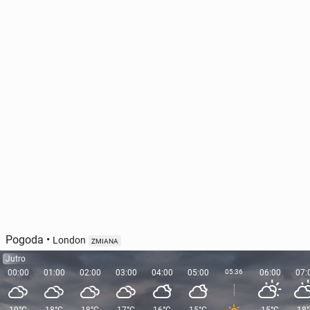
Toronto ma naj­bar­dziej za­nie­czysz­czo­ne po­wie­trze
na świecie. Przy­czy­ną są pożary
222
16 lipca, 10:30
Pogoda
•
London
ZMIANA
Jutro
00:00
01:00
02:00
03:00
04:00
05:00
05:36
06:00
07: