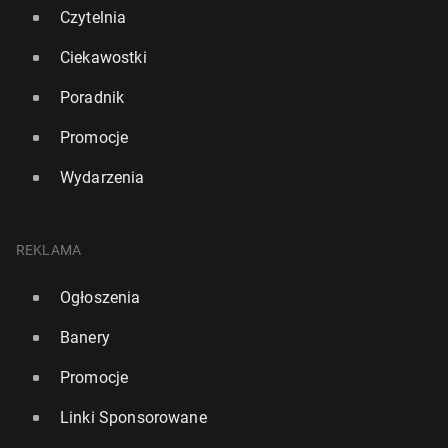
Czytelnia
Ciekawostki
Poradnik
Promocje
Wydarzenia
REKLAMA
Hisz­pa­nia: Re­kor­do­wa dzienna tem­pe­ra­tu­ra w Bar­
Ogłoszenia
ce­lo­nie. W nocy też padł rekord
Banery
6683
9 lipca, 11:00
Promocje
Linki Sponsorowane