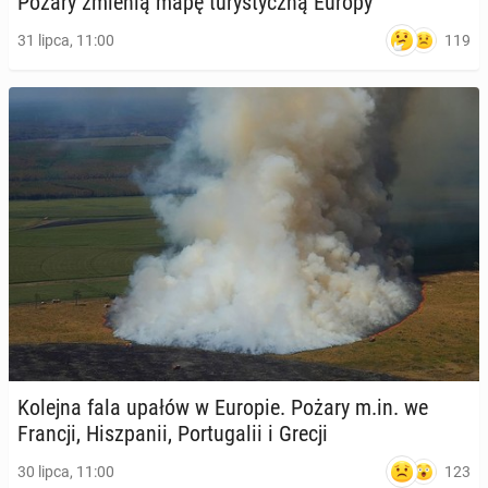
Pożary zmienią mapę tu­ry­stycz­ną Europy
119
31 lipca, 11:00
Kolejna fala upałów w Europie. Pożary m.in. we
Francji, Hisz­pa­nii, Por­tu­ga­lii i Grecji
123
30 lipca, 11:00