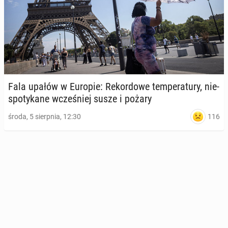
Fala upałów w Europie: Re­kor­do­we tem­pe­ra­tu­ry, nie­
spo­ty­ka­ne wcze­śniej susze i pożary
116
środa, 5 sierpnia, 12:30