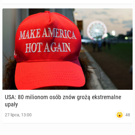
USA: 80 mi­lio­nom osób znów grożą eks­tre­mal­ne
upały
48
27 lipca, 13:00