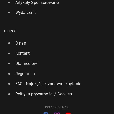
Artykuły Sponsorowane
Wydarzenia
BIURO
O nas
Kontakt
Silne El Nino może za­kłó­cić świa­to­we rynki rolne.
Europa uniknie więk­szych strat w plonach
Dla mediów
139
7 lipca, 13:00
Regulamin
FAQ - Najczęściej zadawane pytania
Polityka prywatności / Cookies
DOŁĄCZ DO NAS: