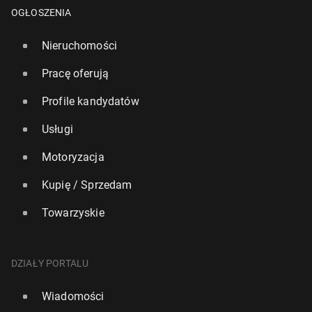
OGŁOSZENIA
Nieruchomości
Pracę oferują
Profile kandydatów
Usługi
Motoryzacja
Kupię / Sprzedam
Towarzyskie
Włochy: Nad­cho­dzi trzecia fala upałów z tem­pe­ra­tu­
ra­mi do 45 stopni
DZIAŁY PORTALU
123
10 lipca, 11:00
Wiadomości