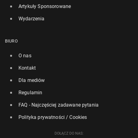
Artykuły Sponsorowane
Wydarzenia
BIURO
O nas
Kontakt
Ponad 100 mln osób w Europie do­świad­czy dzisiaj
tem­pe­ra­tur powyżej 35 stopni
Dla mediów
77
25 czerwca, 14:00
Regulamin
FAQ - Najczęściej zadawane pytania
Polityka prywatności / Cookies
DOŁĄCZ DO NAS: