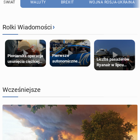
ŚWIAT
WALUTY
BREXIT
WOJNA ROSJA-UKRAINA
›
Rolki Wiadomości
Pierwsze
Pionierska operacja
Liczba pasażerów
autonomiczne
usunięcia ciężkiej
Ryanair w lipcu
Ubery pojawią się
wady wrodzonej
pobiła rekord
w Londynie jeszcze
płodu w łonie matki
tego lata
Wcześniejsze