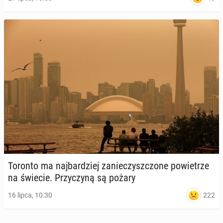
Toronto ma naj­bar­dziej za­nie­czysz­czo­ne po­wie­trze
na świecie. Przy­czy­ną są pożary
222
16 lipca, 10:30