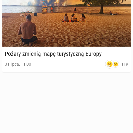
Pożary zmienią mapę tu­ry­stycz­ną Europy
119
31 lipca, 11:00