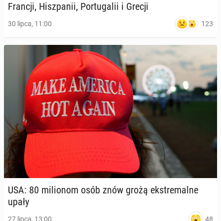
Francji, Hisz­pa­nii, Por­tu­ga­lii i Grecji
123
30 lipca, 11:00
USA: 80 mi­lio­nom osób znów grożą eks­tre­mal­ne
upały
48
27 lipca, 13:00