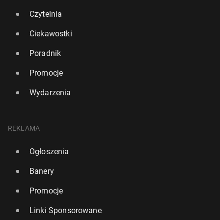
Czytelnia
Ciekawostki
Poradnik
Promocje
Wydarzenia
REKLAMA
Silne El Nino może za­kłó­cić świa­to­we rynki rolne.
Ogłoszenia
Europa uniknie więk­szych strat w plonach
Banery
139
7 lipca, 13:00
Promocje
Linki Sponsorowane