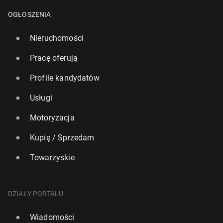
OGŁOSZENIA
Nieruchomości
Pracę oferują
Profile kandydatów
Usługi
Motoryzacja
Kupię / Sprzedam
Towarzyskie
Hisz­pa­nia: Re­kor­do­wa dzienna tem­pe­ra­tu­ra w Bar­
ce­lo­nie. W nocy też padł rekord
DZIAŁY PORTALU
6683
9 lipca, 11:00
Wiadomości