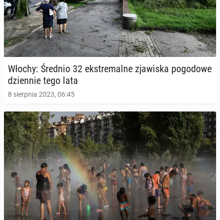
Włochy: Średnio 32 eks­tre­mal­ne zja­wi­ska po­go­do­we
dzien­nie tego lata
8 sierpnia 2023, 06:45