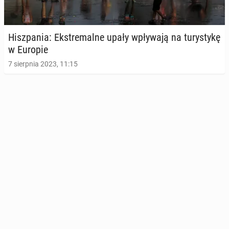
Hisz­pa­nia: Eks­tre­mal­ne upały wpły­wa­ją na tu­ry­sty­kę
w Europie
7 sierpnia 2023, 11:15