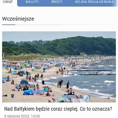
ŚWIAT
WALUTY
BREXIT
WOJNA ROSJA-UKRAINA
Wcześniejsze
Nad Bał­ty­kiem będzie coraz cieplej. Co to oznacza?
8 sierpnia 2023, 14:00