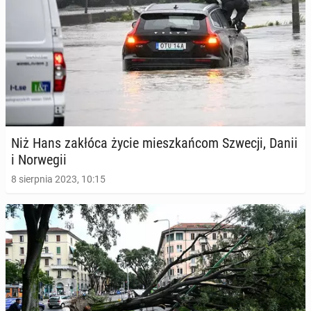
Niż Hans zakłóca życie miesz­kań­com Szwecji, Danii
i Nor­we­gii
8 sierpnia 2023, 10:15