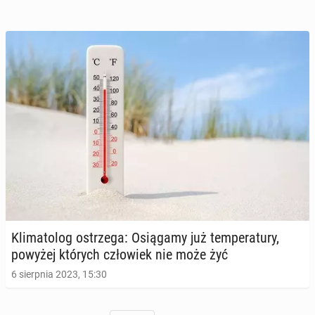
Kli­ma­to­log ostrze­ga: Osią­ga­my już tem­pe­ra­tu­ry,
powyżej których czło­wiek nie może żyć
6 sierpnia 2023, 15:30