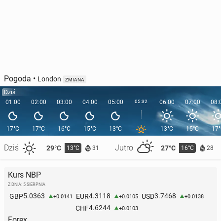
Pogoda
•
London
ZMIANA
Dziś
01:00
02:00
03:00
04:00
05:00
05:32
06:00
07:00
08:
17°C
17°C
16°C
15°C
13°C
13°C
15°C
17
Dziś
Jutro
29°C
27°C
13°C
16°C
31
28
Kurs NBP
Z DNIA: 5 SIERPNIA
5.0363
4.3118
3.7468
GBP
EUR
USD
+0.0141
+0.0105
+0.0138
4.6244
CHF
+0.0103
Forex