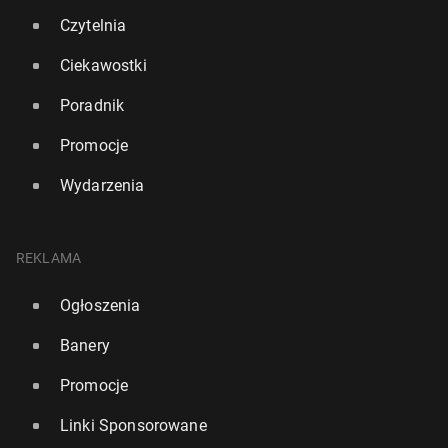
Czytelnia
Ciekawostki
Poradnik
Promocje
Wydarzenia
REKLAMA
Silne El Nino może za­kłó­cić świa­to­we rynki rolne.
Ogłoszenia
Europa uniknie więk­szych strat w plonach
Banery
139
7 lipca, 13:00
Promocje
Linki Sponsorowane