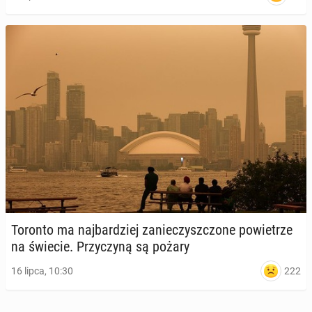
Toronto ma naj­bar­dziej za­nie­czysz­czo­ne po­wie­trze
na świecie. Przy­czy­ną są pożary
222
16 lipca, 10:30