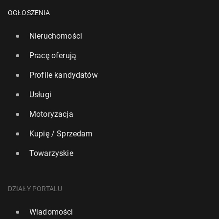
OGŁOSZENIA
Nieruchomości
Pracę oferują
Profile kandydatów
Usługi
Motoryzacja
Kupię / Sprzedam
Towarzyskie
Hisz­pa­nia: Re­kor­do­wa dzienna tem­pe­ra­tu­ra w Bar­
ce­lo­nie. W nocy też padł rekord
DZIAŁY PORTALU
6683
9 lipca, 11:00
Wiadomości