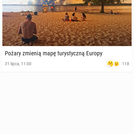
Pożary zmienią mapę tu­ry­stycz­ną Europy
118
31 lipca, 11:00