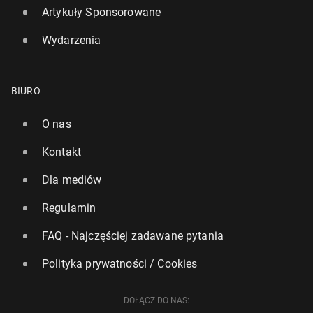
Artykuły Sponsorowane
Wydarzenia
BIURO
O nas
Kontakt
Ponad 100 mln osób w Europie do­świad­czy dzisiaj
tem­pe­ra­tur powyżej 35 stopni
Dla mediów
77
25 czerwca, 14:00
Regulamin
FAQ - Najczęściej zadawane pytania
Polityka prywatności / Cookies
DOŁĄCZ DO NAS: