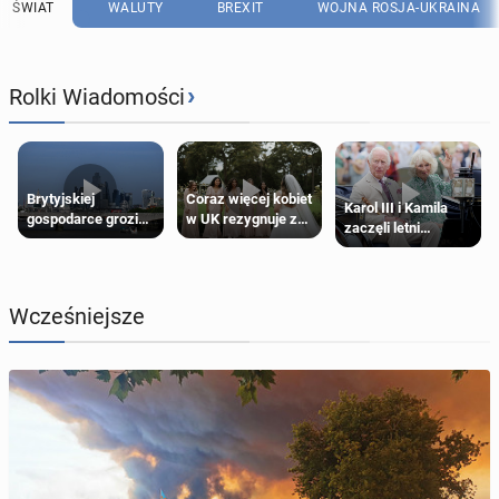
ŚWIAT
WALUTY
BREXIT
WOJNA ROSJA-UKRAINA
›
Rolki Wiadomości
Brytyjskiej
Coraz więcej kobiet
Karol III i Kamila
gospodarce grozi
w UK rezygnuje z
zaczęli letni
recesja, jeśli
roli druhny na
odpoczynek po
kryzys na Bliskim
ślubie
Igrzyskach
Wschodzie się
Wspólnoty w
przedłuży
Glasgow
Wcześniejsze