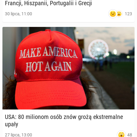
Francji, Hisz­pa­nii, Por­tu­ga­lii i Grecji
123
30 lipca, 11:00
USA: 80 mi­lio­nom osób znów grożą eks­tre­mal­ne
upały
48
27 lipca, 13:00