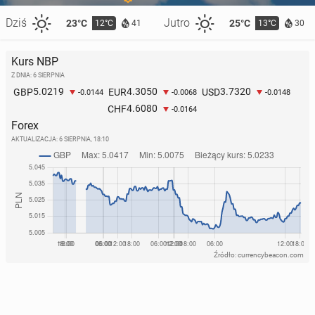
Dziś
Jutro
23°C
25°C
12°C
13°C
41
30
Kurs NBP
Z DNIA: 6 SIERPNIA
5.0219
4.3050
3.7320
GBP
EUR
USD
-0.0144
-0.0068
-0.0148
4.6080
CHF
-0.0164
Forex
AKTUALIZACJA:
6 SIERPNIA, 18:10
Źródło: currencybeacon.com