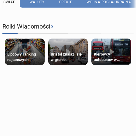
ŚWIAT
WALUTY
BREXIT
WOJNA ROSJA-UKRAINA
›
Rolki Wiadomości
Lipcowy ranking
Bristol znalazł się
Kierowcy
najtańszych
w gronie
autobusów w
supermarketów
najlepszych
Londynie
kierunków podróży
zapowiadają strajki
na świecie