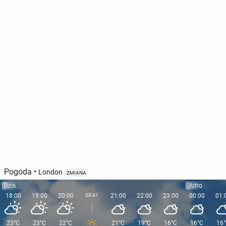
Pogoda
•
London
ZMIANA
Dziś
Jutro
18:00
19:00
20:00
20:41
21:00
22:00
23:00
00:00
01:
23°C
23°C
22°C
21°C
19°C
16°C
16°C
16