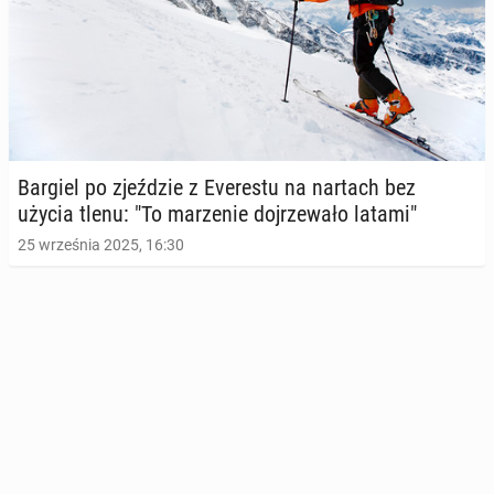
Bargiel po zjeź­dzie z Eve­re­stu na nartach bez
użycia tlenu: "To ma­rze­nie doj­rze­wa­ło latami"
25 września 2025, 16:30