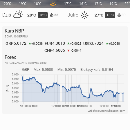
20°C
19°C
18°C
17°C
16°C
17°C
19°C
22
Dziś
Jutro
28°C
27°C
16°C
13°C
33
30
Kurs NBP
Z DNIA: 10 SIERPNIA
5.0172
4.3010
3.7324
GBP
EUR
USD
+0.0038
+0.0028
+0.0088
4.6005
CHF
-0.0044
Forex
AKTUALIZACJA:
10 SIERPNIA, 03:30
Źródło: currencybeacon.com