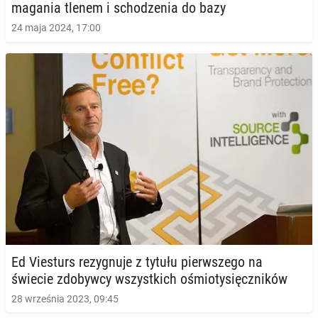
ma­ga­nia tlenem i scho­dze­nia do bazy
24 maja 2024, 17:00
Ed Vie­sturs re­zy­gnu­je z tytułu pierw­sze­go na
świecie zdo­byw­cy wszyst­kich ośmio­ty­sięcz­ni­ków
28 września 2023, 09:45