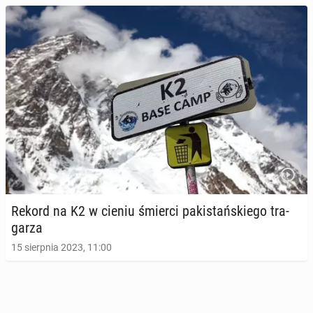
Rekord na K2 w cieniu śmierci pa­ki­stań­skie­go tra­
ga­rza
15 sierpnia 2023, 11:00