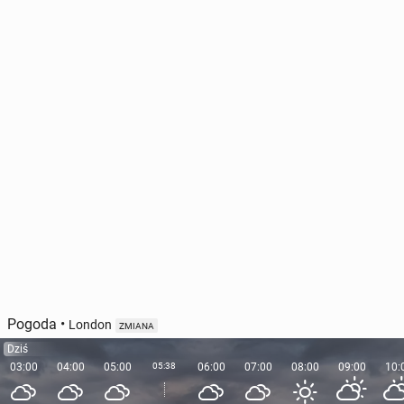
Pogoda
•
London
ZMIANA
Dziś
03:00
04:00
05:00
05:38
06:00
07:00
08:00
09:00
10: