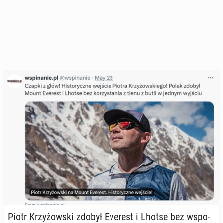
Piotr Krzy­żow­ski zdobył Everest i Lhotse bez wspo­