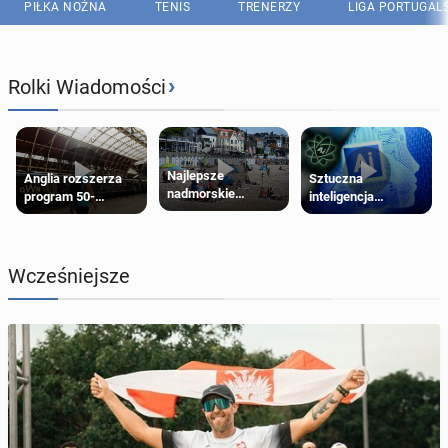
PIŁKA NOŻNA
TENIS
TRENERZY
LIGA PORTUGAL
›
Rolki Wiadomości
Najlepsze
Anglia rozszerza
Sztuczna
nadmorskie
program 50-
inteligencja
miasteczko blisko
procentowych
próbowała oszukać
Londynu
zniżek kolejowych
człowieka
na 18-latków
Wcześniejsze