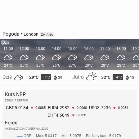
Pogoda
•
London
ZMIANA
Dziś
11:00
12:00
13:00
14:00
15:00
16:00
17:00
18:00
19:
24°C
25°C
25°C
26°C
27°C
29°C
28°C
28°C
26
Dziś
Jutro
29°C
32°C
11°C
14°C
39
18
Kurs NBP
Z DNIA: 7 SIERPNIA
5.0134
4.2982
3.7236
GBP
EUR
USD
-0.0085
-0.0068
-0.0084
4.6049
CHF
-0.0031
Forex
AKTUALIZACJA:
7 SIERPNIA, 22:00