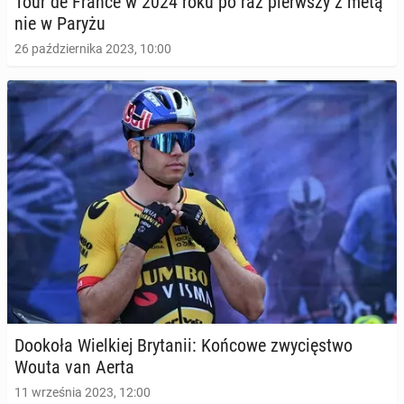
Tour de France w 2024 roku po raz pierw­szy z metą
nie w Paryżu
26 października 2023, 10:00
Dookoła Wiel­kiej Bry­ta­nii: Końcowe zwy­cię­stwo
Wouta van Aerta
11 września 2023, 12:00