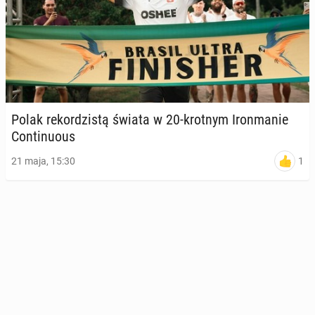
Polak re­kor­dzi­stą świata w 20-krotnym Iron­ma­nie
Con­ti­nu­ous
1
21 maja, 15:30