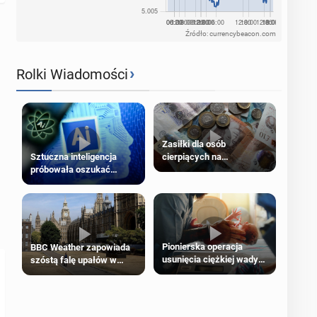
Źródło: currencybeacon.com
›
Rolki Wiadomości
Zasiłki dla osób
cierpiących na
Sztuczna inteligencja
schorzenia psychiczne
próbowała oszukać
człowieka
Pionierska operacja
BBC Weather zapowiada
usunięcia ciężkiej wady
szóstą falę upałów w
wrodzonej płodu w łonie
Londynie
matki