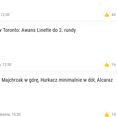
43
, 12:30
w Toronto: Awans Linette do 2. rundy
16
a, 12:30
Maj­chrzak w górę, Hurkacz mi­ni­mal­nie w dół, Alcaraz
14
ierpnia, 15:30