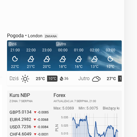
Pogoda
•
London
ZMIANA
Dziś
Jutro
21:00
22:00
23:00
00:00
01:00
02:00
03:00
04:00
22°C
21°C
20°C
18°C
16°C
13°C
12°C
12°C
Dziś
Jutro
25°C
27°C
10°C
11°C
36
Kurs NBP
Forex
Z DNIA: 7 SIERPNIA
AKTUALIZACJA:
7 SIERPNIA, 21:00
5.0134
GBP
-0.0085
4.2982
EUR
-0.0068
3.7236
USD
-0.0084
4.6049
CHF
-0.0031