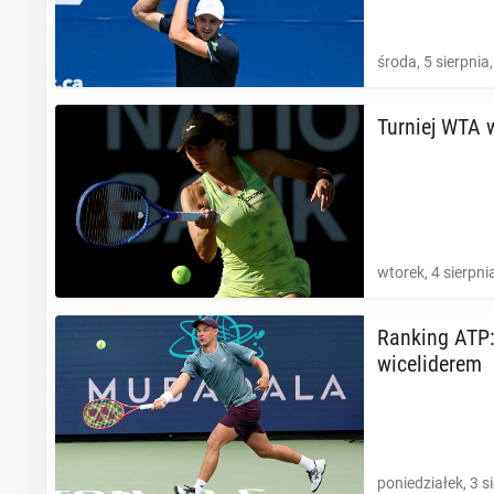
środa, 5 sierpnia
Turniej WTA 
wtorek, 4 sierpni
Ranking ATP: 
wi­ce­li­de­rem
poniedziałek, 3 s