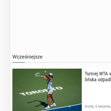
Wcześniejsze
Turniej WTA w
liń­ska odpad
środa, 5 sierpnia