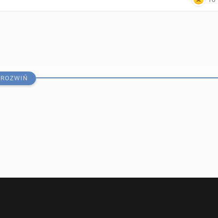
ROZWIŃ
A i ATP: Świątek utrzy­ma­ła ósmą pozycję, Hurkacz i
e­znacz­nie spadli