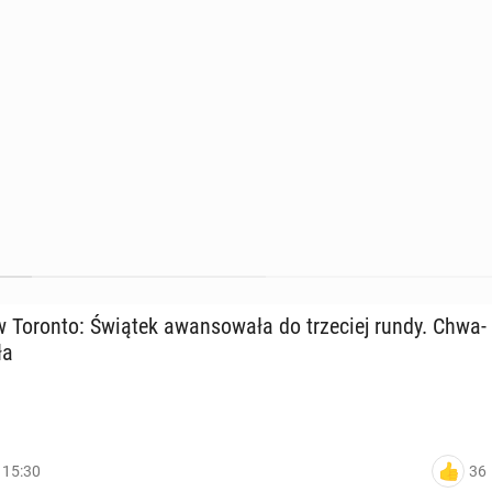
 Toronto: Świątek awan­so­wa­ła do trze­ciej rundy. Chwa­
ła
36
, 15:30