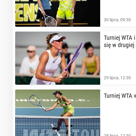
30 lipca, 09:30
Turniej WTA i 
się w drugiej
29 lipca, 12:30
Turniej WTA w
28 lipca, 12:30