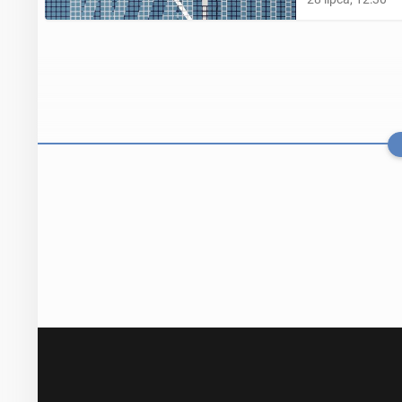
Ran­kin­gi WT
Maj­chrzak ni