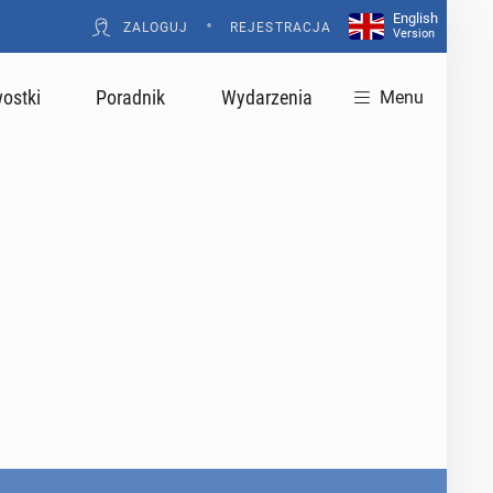
English
•
ZALOGUJ
REJESTRACJA
Version
ostki
Poradnik
Wydarzenia
Menu