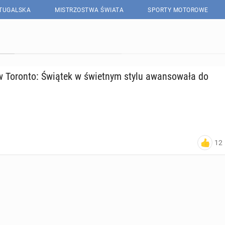
RTUGALSKA
MISTRZOSTWA ŚWIATA
SPORTY MOTOROWE
 Toronto: Świątek w świet­nym stylu awan­so­wa­ła do
12