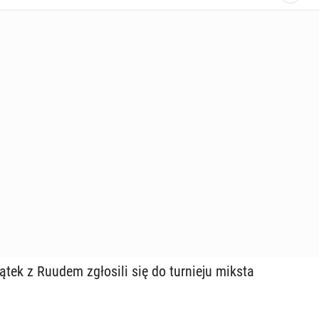
tek z Ruudem zgło­si­li się do tur­nie­ju miksta