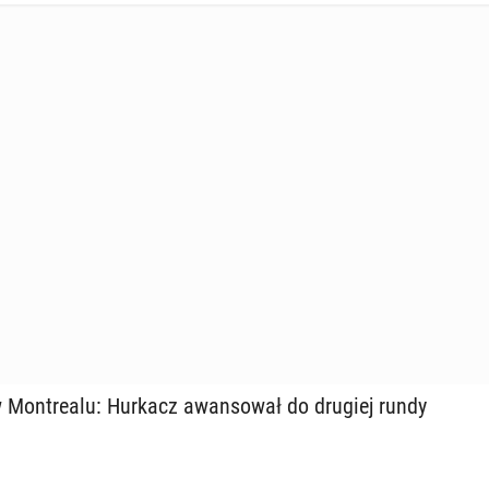
 Mont­re­alu: Hurkacz awan­so­wał do drugiej rundy