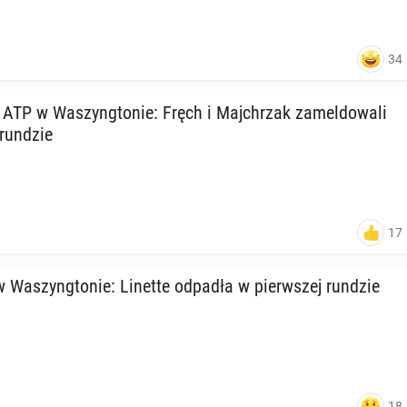
34
ATP w Wa­szyng­to­nie: Fręch i Maj­chrzak za­mel­do­wa­li
 rundzie
17
 Wa­szyng­to­nie: Linette odpadła w pierw­szej rundzie
18