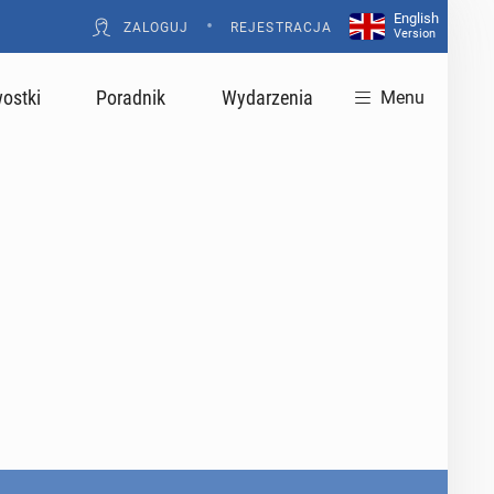
English
•
ZALOGUJ
REJESTRACJA
Version
ostki
Poradnik
Wydarzenia
Menu