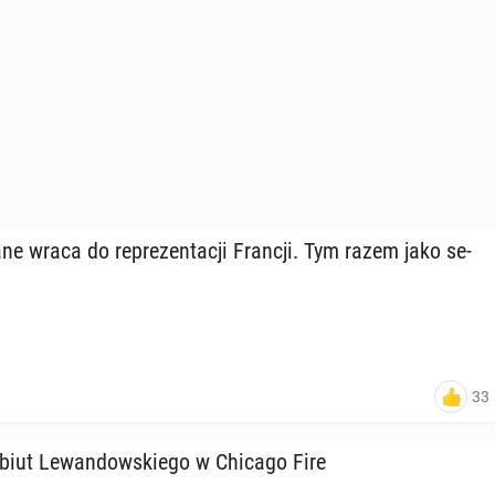
dane wraca do re­pre­zen­ta­cji Francji. Tym razem jako se­
33
iut Le­wan­dow­skie­go w Chicago Fire