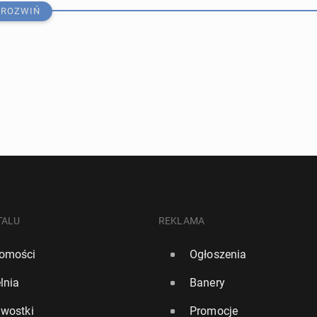
ROZWIŃ
l­ne: Le­wan­dow­ski będzie grał w Chicago Fire. Ame­ry­kań­
­chwy­co­ne
TALU
REKLAMA
omości
Ogłoszenia
70
0
lnia
Banery
A i ATP: Świątek nadal trzecia, kolejny rekord Maj­chrza­
awostki
Promocje