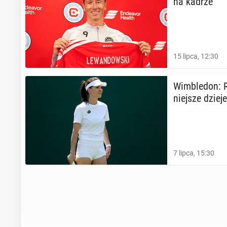
na kadrze
15 lipca, 12:30
Wim­ble­don: 
niej­sze dzie
7 lipca, 15:30