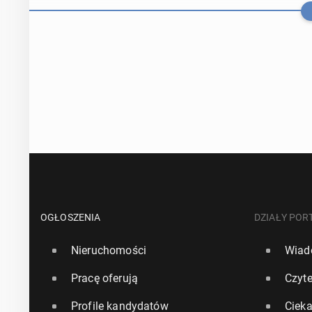
To już ofi­cja
skie media za
OGŁOSZENIA
DZIAŁY POR
Nieruchomości
Wiad
30 czerwca, 15:3
Pracę oferują
Czyte
Ran­kin­gi WT
Profile kandydatów
Ciek