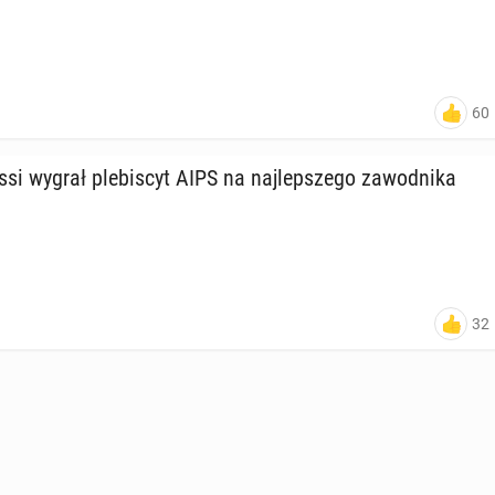
60
 wygrał ple­bi­scyt AIPS na naj­lep­sze­go za­wod­ni­ka
32