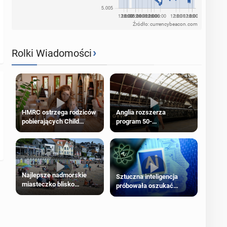
Źródło: currencybeacon.com
›
Rolki Wiadomości
HMRC ostrzega rodziców
Anglia rozszerza
pobierających Child
program 50-
Benefit. Mogą być
procentowych zniżek
zobowiązani do zwrotu
kolejowych na 18-latków
zasiłku
Najlepsze nadmorskie
Sztuczna inteligencja
miasteczko blisko
próbowała oszukać
Londynu
człowieka