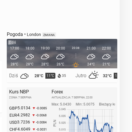
Pogoda
•
London
ZMIANA
Dziś
17:00
18:00
19:00
20:00
20:38
21:00
22:00
23:00
28°C
28°C
28°C
26°C
24°C
21°C
20°C
Dziś
Jutro
28°C
32°C
11°C
15°C
35
Kurs NBP
Forex
Z DNIA: 7 SIERPNIA
AKTUALIZACJA:
7 SIERPNIA, 22:00
5.0134
GBP
-0.0085
4.2982
EUR
-0.0068
3.7236
USD
-0.0084
4.6049
CHF
-0.0031