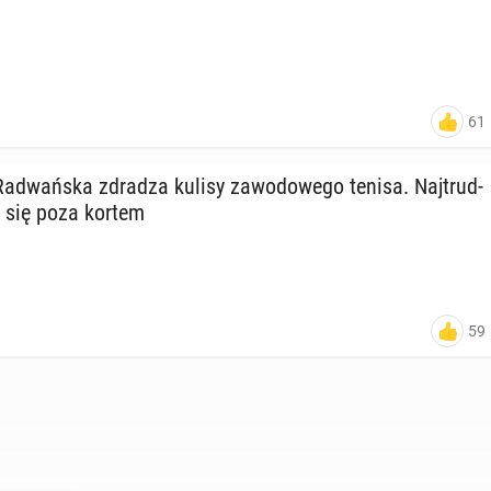
61
Ra­dwań­ska zdradza kulisy za­wo­do­we­go tenisa. Naj­trud­
je się poza kortem
59