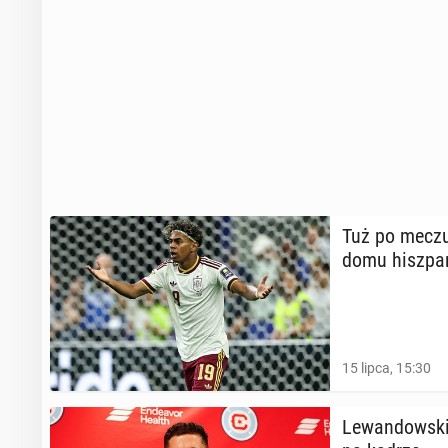
Tuż po meczu 
domu hisz­pań
15 lipca, 15:30
Le­wan­dow­sk