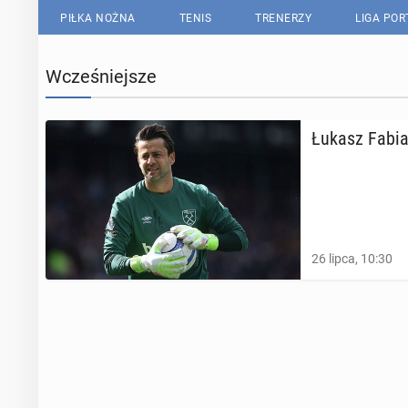
PIŁKA NOŻNA
TENIS
TRENERZY
LIGA PO
Wcześniejsze
Łukasz Fa­biań
26 lipca, 10:30