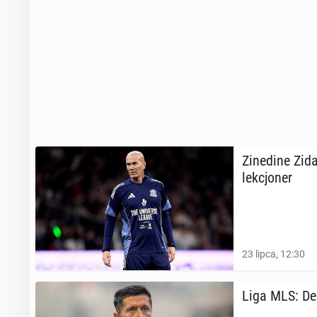
Zi­ne­di­ne Zi
lek­cjo­ner
23 lipca, 12:30
Liga MLS: Deb