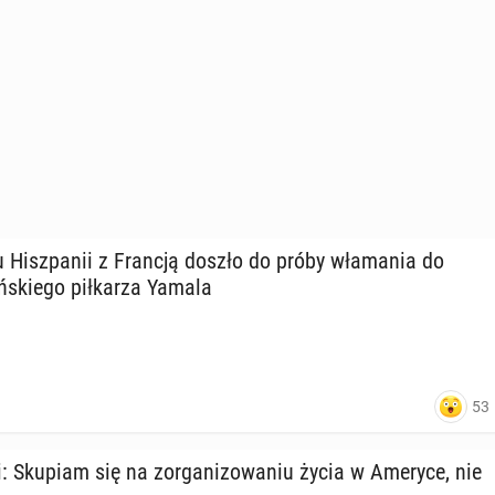
Hisz­pa­nii z Francją doszło do próby wła­ma­nia do
­skie­go pił­ka­rza Yamala
53
i: Skupiam się na zor­ga­ni­zo­wa­niu życia w Ameryce, nie