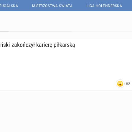
RTUGALSKA
MISTRZOSTWA ŚWIATA
LIGA HOLENDERSKA
­ski za­koń­czył karierę pił­kar­ską
68