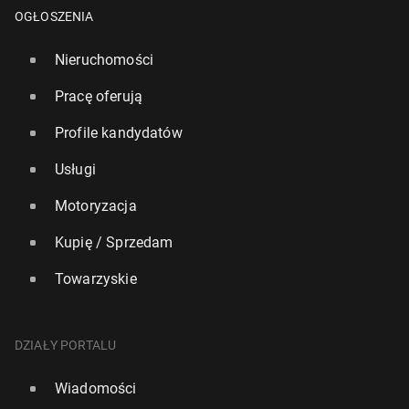
OGŁOSZENIA
Nieruchomości
Pracę oferują
Profile kandydatów
Usługi
El. MŚ 2026: FIFA ukarała fi­nan­so­wo PZPN za mecz
Motoryzacja
Ho­lan­dią
Kupię / Sprzedam
25 listopada 2025, 16:30
Towarzyskie
DZIAŁY PORTALU
Wiadomości