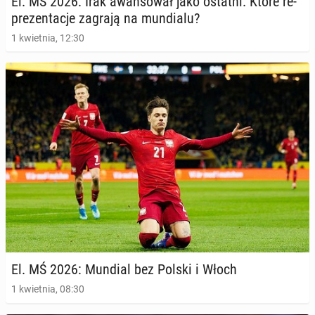
El. MŚ 2026: Irak awan­so­wał jako ostatni. Które re­
pre­zen­ta­cje zagrają na mun­dia­lu?
1 kwietnia, 12:30
El. MŚ 2026: Mundial bez Polski i Włoch
1 kwietnia, 08:30