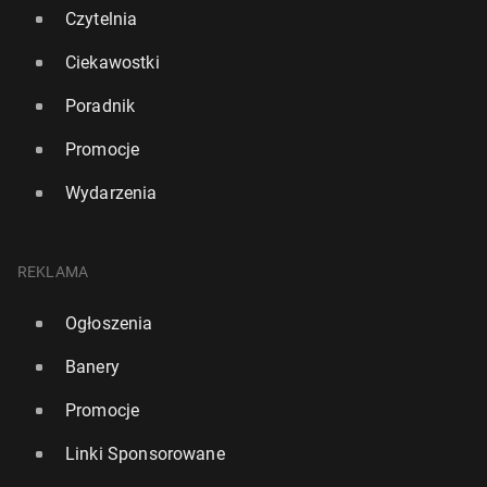
Czytelnia
Ciekawostki
Poradnik
Promocje
El. MŚ 2026: Polska poznała rywali w ba­ra­żach
Wydarzenia
20 listopada 2025, 16:30
REKLAMA
Ogłoszenia
Banery
Promocje
Linki Sponsorowane