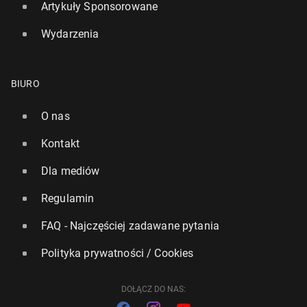
Artykuły Sponsorowane
Wydarzenia
El. MŚ 2026: Polska w drugim koszyku przed lo­so­
wa­niem baraży
19 listopada 2025, 16:30
BIURO
O nas
Kontakt
Dla mediów
Regulamin
FAQ - Najczęściej zadawane pytania
Polityka prywatności / Cookies
DOŁĄCZ DO NAS: