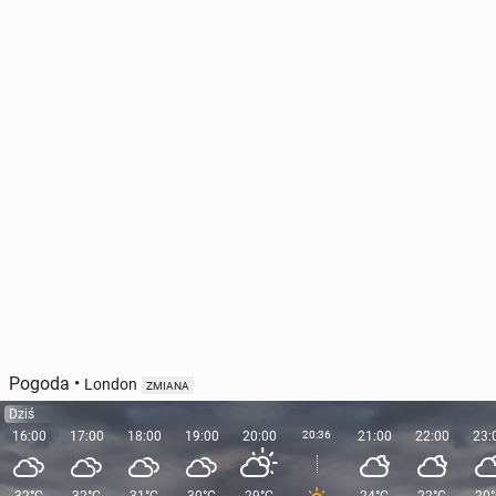
Wygrane Hisz­pa­nii, Ho­lan­dii i Niemiec, remis Anglii
w meczach to­wa­rzy­skich
30 marca, 14:30
Pogoda
•
London
ZMIANA
Dziś
16:00
17:00
18:00
19:00
20:00
20:36
21:00
22:00
23: