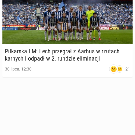
Pił­kar­ska LM: Lech prze­grał z Aarhus w rzutach
karnych i odpadł w 2. rundzie eli­mi­na­cji
21
30 lipca, 12:30