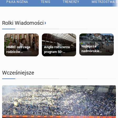
PIŁKA NOŻNA
TENIS
TRENERZY
MISTRZOSTWA Ś
›
Rolki Wiadomości
Najlepsze
HMRC ostrzega
Anglia rozszerza
nadmorskie
rodziców
program 50-
miasteczko blisko
pobierających Child
procentowych
Londynu
Benefit. Mogą być
zniżek kolejowych
zobowiązani do
na 18-latków
zwrotu zasiłku
Wcześniejsze