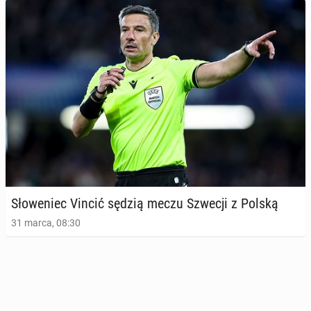
Sło­we­niec Vincić sędzią meczu Szwecji z Polską
31 marca, 08:30