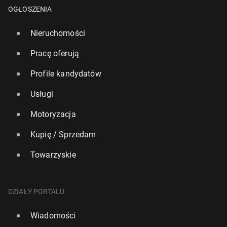
OGŁOSZENIA
Nieruchomości
Pracę oferują
Profile kandydatów
Usługi
Motoryzacja
Igrzy­ska 2026: Ta­jem­ni­ca ła­mią­cych się medali
Kupię / Sprzedam
10 lutego, 08:30
Towarzyskie
DZIAŁY PORTALU
Wiadomości