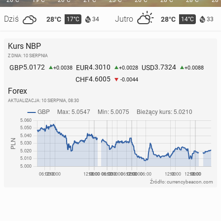
20°C
19°C
20°C
21°C
23°C
26°C
28°C
28°C
28
Dziś
Jutro
28°C
28°C
17°C
14°C
34
33
Igrzy­ska 2026: Polska z drugim medalem! Srebro
dla naszego pan­cze­ni­sty
Kurs NBP
14 lutego, 10:30
Z DNIA: 10 SIERPNIA
5.0172
4.3010
3.7324
GBP
EUR
USD
+0.0038
+0.0028
+0.0088
4.6005
CHF
-0.0044
Forex
AKTUALIZACJA:
10 SIERPNIA, 08:30
Źródło: currencybeacon.com
Igrzy­ska 2026: Srebrny medal To­ma­sia­ka w skokach