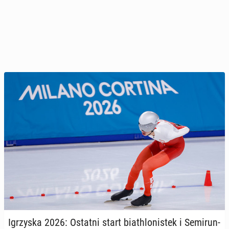
Igrzy­ska 2026: Ostatni start bia­th­lo­ni­stek i Se­mi­run­