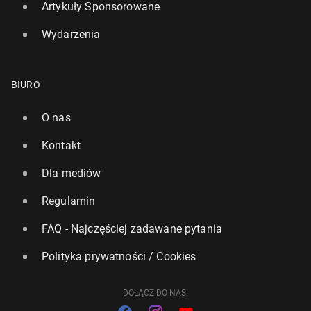
Artykuły Sponsorowane
Wydarzenia
Igrzy­ska 2026: Uro­czy­stość otwar­cia w czte­rech
miej­scach, za­pło­nę­ły dwa znicze
BIURO
7 lutego, 09:30
O nas
Kontakt
Dla mediów
Regulamin
FAQ - Najczęściej zadawane pytania
Polityka prywatności / Cookies
DOŁĄCZ DO NAS: