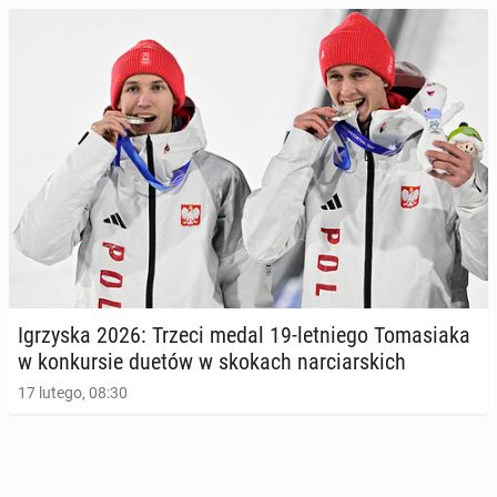
Igrzy­ska 2026: Trzeci medal 19-let­nie­go To­ma­sia­ka
w kon­kur­sie duetów w skokach nar­ciar­skich
17 lutego, 08:30