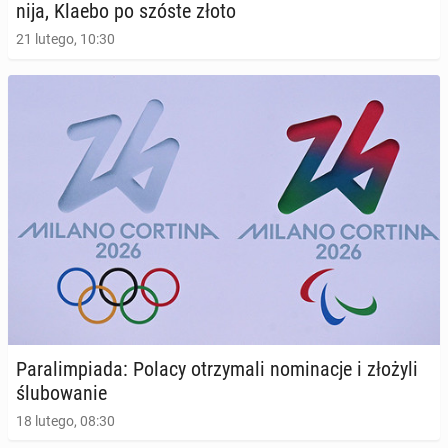
ni­ja, Klaebo po szóste złoto
21 lutego, 10:30
Pa­ra­lim­pia­da: Polacy otrzy­ma­li no­mi­na­cje i złożyli
ślu­bo­wa­nie
18 lutego, 08:30