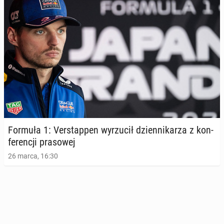
Formuła 1: Ver­stap­pen wy­rzu­cił dzien­ni­ka­rza z kon­
fe­ren­cji pra­so­wej
26 marca, 16:30