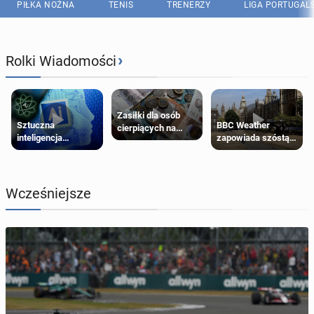
PIŁKA NOŻNA
TENIS
TRENERZY
LIGA PORTUGAL
›
Rolki Wiadomości
Zasiłki dla osób
Sztuczna
BBC Weather
cierpiących na
inteligencja
zapowiada szóstą
schorzenia
próbowała oszukać
falę upałów w
psychiczne
człowieka
Londynie
Wcześniejsze