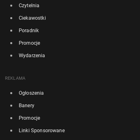
Czytelnia
Ciekawostki
Poradnik
Promocje
Formuła 1: Ver­stap­pen wygrał w Katarze, walka o
tytuł trwa
Wydarzenia
1 grudnia 2025, 08:30
REKLAMA
Ogłoszenia
Banery
Promocje
Linki Sponsorowane