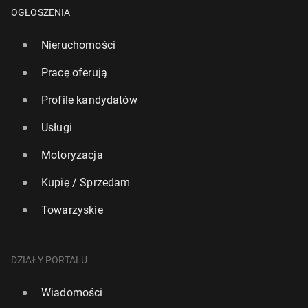
OGŁOSZENIA
Nieruchomości
Pracę oferują
Profile kandydatów
Usługi
Formuła 1: Norris mi­strzem świata, Ver­stap­pen
Motoryzacja
wygrał w Abu Zabi
8 grudnia 2025, 12:30
Kupię / Sprzedam
Towarzyskie
DZIAŁY PORTALU
Wiadomości