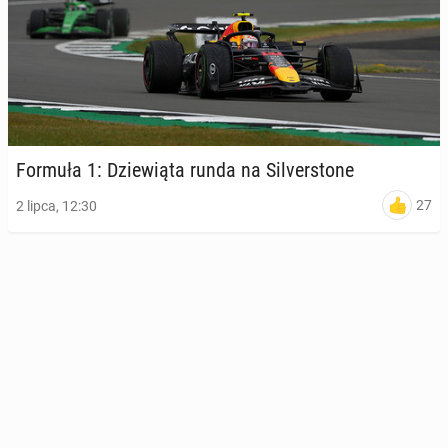
Formuła 1: Dzie­wią­ta runda na Si­lver­sto­ne
27
2 lipca, 12:30