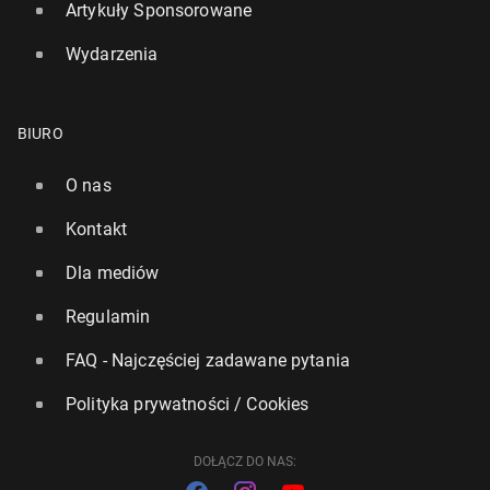
Artykuły Sponsorowane
Wydarzenia
Formuła 1: Ver­stap­pen wygrał w Las Vegas. Dy­kwa­
li­fi­ka­cja kie­row­ców McLa­re­na
BIURO
24 listopada 2025, 08:30
O nas
Kontakt
Dla mediów
Regulamin
FAQ - Najczęściej zadawane pytania
Polityka prywatności / Cookies
DOŁĄCZ DO NAS: