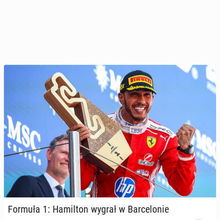
Formuła 1: Ha­mil­ton wygrał w Bar­ce­lo­nie