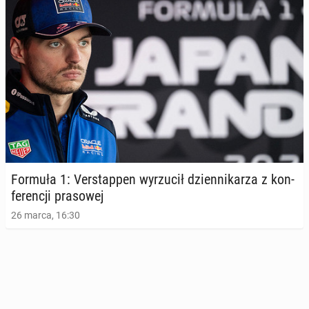
Formuła 1: Ver­stap­pen wy­rzu­cił dzien­ni­ka­rza z kon­
fe­ren­cji pra­so­wej
26 marca, 16:30