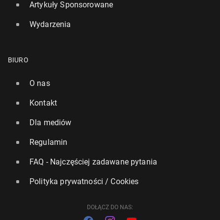
Artykuły Sponsorowane
Wydarzenia
Formuła 1: Ver­stap­pen wygrał w Las Vegas. Dy­kwa­
li­fi­ka­cja kie­row­ców McLa­re­na
BIURO
24 listopada 2025, 08:30
O nas
Kontakt
Dla mediów
Regulamin
FAQ - Najczęściej zadawane pytania
Polityka prywatności / Cookies
DOŁĄCZ DO NAS: