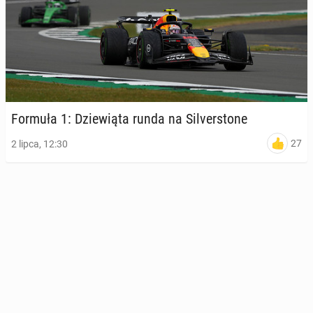
Formuła 1: Dzie­wią­ta runda na Si­lver­sto­ne
27
2 lipca, 12:30