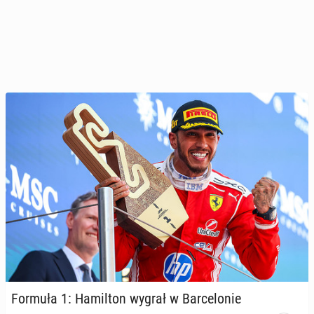
Formuła 1: Ha­mil­ton wygrał w Bar­ce­lo­nie