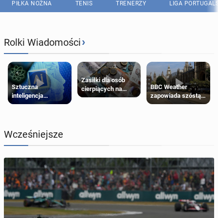
PIŁKA NOŻNA
TENIS
TRENERZY
LIGA PORTUGAL
›
Rolki Wiadomości
Zasiłki dla osób
Sztuczna
BBC Weather
cierpiących na
inteligencja
zapowiada szóstą
schorzenia
próbowała oszukać
falę upałów w
psychiczne
człowieka
Londynie
Wcześniejsze