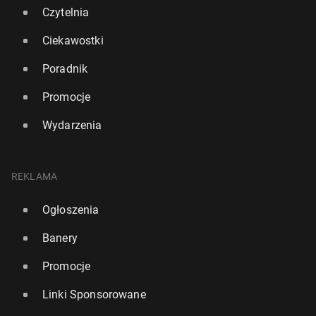
Czytelnia
Ciekawostki
Poradnik
Promocje
Formuła 1: Ver­stap­pen wygrał w Katarze, walka o
tytuł trwa
Wydarzenia
1 grudnia 2025, 08:30
REKLAMA
Ogłoszenia
Banery
Promocje
Linki Sponsorowane