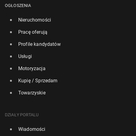
OGŁOSZENIA
Nieruchomości
Pracę oferują
Profile kandydatów
Usługi
Formuła 1: Norris mi­strzem świata, Ver­stap­pen
Motoryzacja
wygrał w Abu Zabi
8 grudnia 2025, 12:30
Kupię / Sprzedam
Towarzyskie
DZIAŁY PORTALU
Wiadomości