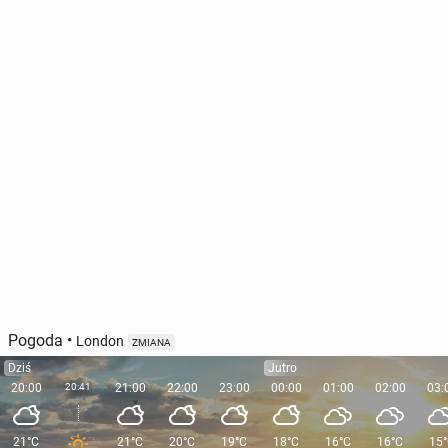
Pogoda
•
London
ZMIANA
Dziś
Jutro
20:00
20:41
21:00
22:00
23:00
00:00
01:00
02:00
03:
21°C
21°C
20°C
19°C
18°C
16°C
16°C
15