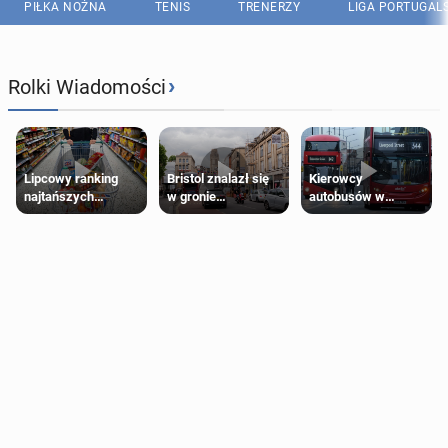
PIŁKA NOŻNA
TENIS
TRENERZY
LIGA PORTUGAL
›
Rolki Wiadomości
Lipcowy ranking
Bristol znalazł się
Kierowcy
najtańszych
w gronie
autobusów w
supermarketów
najlepszych
Londynie
kierunków podróży
zapowiadają strajki
na świecie