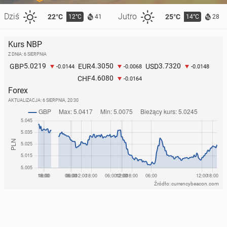
Dziś
Jutro
22°C
25°C
12°C
14°C
41
28
Kurs NBP
Z DNIA: 6 SIERPNIA
5.0219
4.3050
3.7320
GBP
EUR
USD
-0.0144
-0.0068
-0.0148
4.6080
CHF
-0.0164
Forex
AKTUALIZACJA:
6 SIERPNIA, 20:30
Źródło: currencybeacon.com