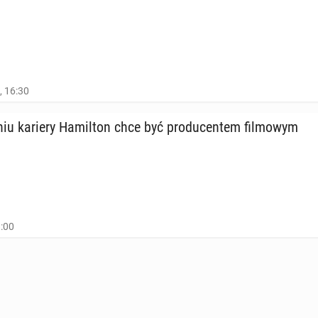
, 16:30
niu kariery Ha­mil­ton chce być pro­du­cen­tem fil­mo­wym
8:00