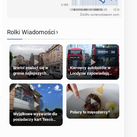
Źródło: currencybeacon.com
›
Rolki Wiadomości
Bristol znalazł się w
Kierowcy autobusów w
gronie najlepszych
Londynie zapowiadają
kierunków podróży na
strajki
świecie
Polacy to mięsożercy?
Wyjątkowe wyzwanie dla
posiadaczy kart Tesco
Clubcard!