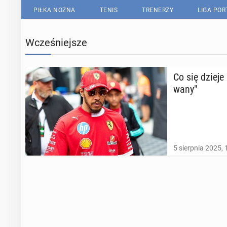
PIŁKA NOŻNA
TENIS
TRENERZY
LIGA PO
Wcześniejsze
Co się dzieje 
wa­ny"
5 sierpnia 2025, 