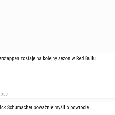
r­stap­pen zostaje na kolejny sezon w Red Bullu
13:30
ck Schu­ma­cher po­waż­nie myśli o po­wro­cie