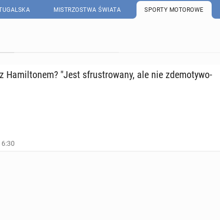
RTUGALSKA
MISTRZOSTWA ŚWIATA
SPORTY MOTOROWE
z Ha­mil­to­nem? "Jest sfru­stro­wa­ny, ale nie zde­mo­ty­wo­
16:30