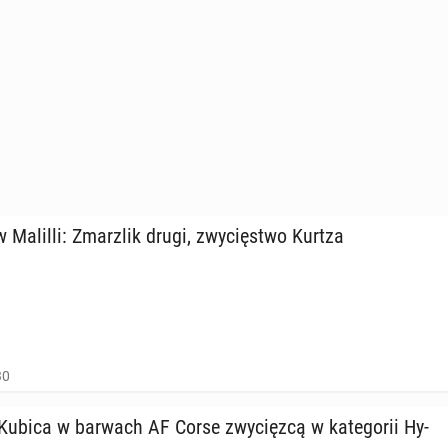
Malilli: Zmar­z­lik drugi, zwy­cię­stwo Kurtza
30
ubica w barwach AF Corse zwy­cięz­cą w ka­te­go­rii Hy­