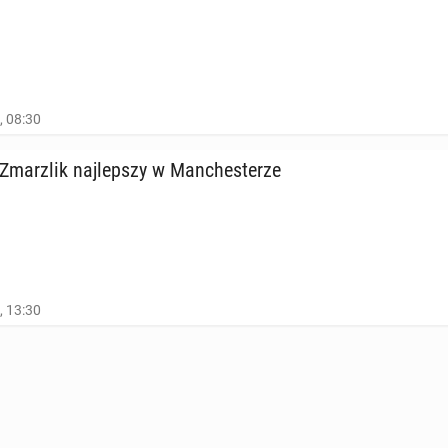
, 08:30
ar­z­lik naj­lep­szy w Man­che­ste­rze
, 13:30