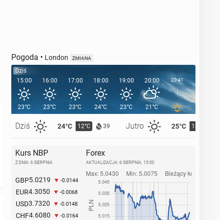
Pogoda
•
London
ZMIANA
Dziś
15:00
16:00
17:00
18:00
19:00
20:00
20:41
21:00
23°C
23°C
23°C
24°C
23°C
21°C
19°C
Dziś
Jutro
24°C
25°C
12°C
13°C
39
Kurs NBP
Forex
Z DNIA: 6 SIERPNIA
AKTUALIZACJA:
6 SIERPNIA, 15:00
5.0219
GBP
-0.0144
4.3050
EUR
-0.0068
3.7320
USD
-0.0148
4.6080
CHF
-0.0164