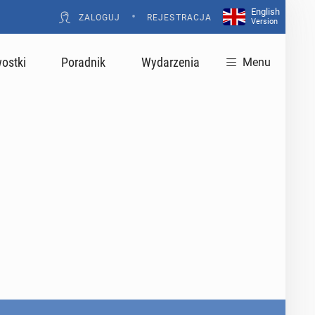
English
•
ZALOGUJ
REJESTRACJA
Version
ostki
Poradnik
Wydarzenia
Menu