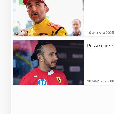
10 czerwca 2025
Po za­koń­cze­
30 maja 2025, 0