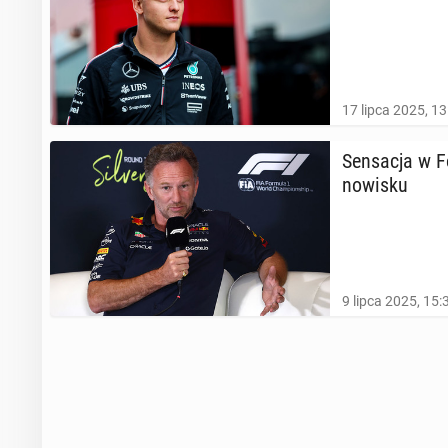
17 lipca 2025, 13
Sen­sa­cja w 
no­wi­sku
9 lipca 2025, 15: