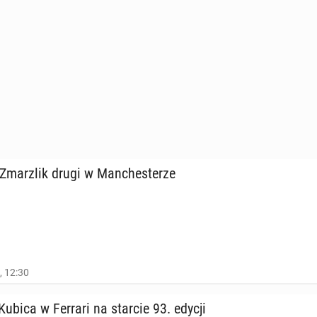
mar­z­lik drugi w Man­che­ste­rze
, 12:30
ubica w Ferrari na starcie 93. edycji