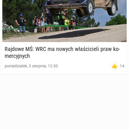
Rajdowe MŚ: WRC ma nowych wła­ści­cie­li praw ko­
mer­cyj­nych
14
poniedziałek, 3 sierpnia, 12:30