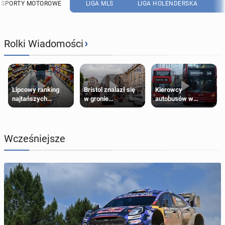
SPORTY MOTOROWE
LIGA MLS
LIGA HOLENDERSKA
›
Rolki Wiadomości
Lipcowy ranking
Bristol znalazł się
Kierowcy
najtańszych
w gronie
autobusów w
supermarketów
najlepszych
Londynie
kierunków podróży
zapowiadają strajki
na świecie
Wcześniejsze