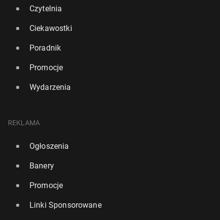
Czytelnia
Ciekawostki
Poradnik
Promocje
Norris będzie miał swoją figurę w słynnym muzeum
w Lon­dy­nie
Wydarzenia
20 marca, 16:30
REKLAMA
Ogłoszenia
Banery
Promocje
Linki Sponsorowane