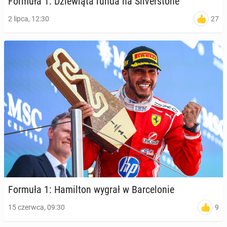
Formuła 1: Dzie­wią­ta runda na Si­lver­sto­ne
27
2 lipca, 12:30
Formuła 1: Ha­mil­ton wygrał w Bar­ce­lo­nie
9
15 czerwca, 09:30