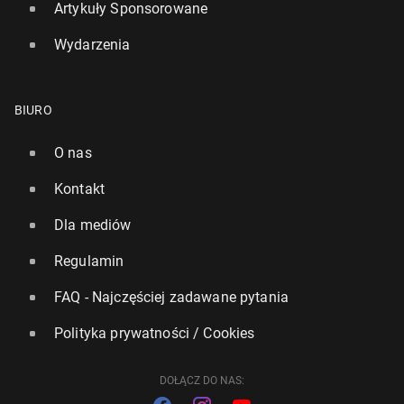
Artykuły Sponsorowane
Wydarzenia
Formuła 1: Ver­stap­pen wy­star­tu­je w 24-go­dzin­nym
wyścigu w Niem­czech
BIURO
10 marca, 08:30
O nas
Kontakt
Dla mediów
Regulamin
FAQ - Najczęściej zadawane pytania
Polityka prywatności / Cookies
DOŁĄCZ DO NAS: