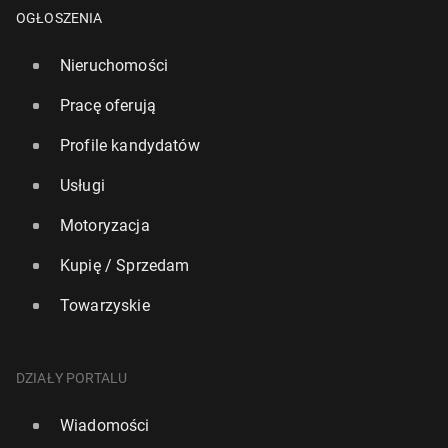
OGŁOSZENIA
Nieruchomości
Pracę oferują
Profile kandydatów
Usługi
Rajdowe MŚ: Od sezonu 2027 wraca runda w Wiel­
Motoryzacja
kiej Bry­ta­nii
Kupię / Sprzedam
24 marca, 08:30
Towarzyskie
DZIAŁY PORTALU
Wiadomości