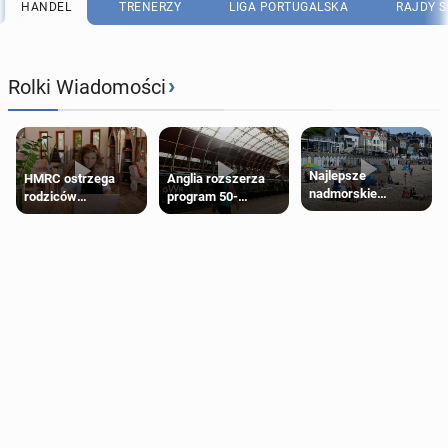
HANDEL
TRENERZY
LIGA PORTUGALSKA
RAJDY 
›
Rolki Wiadomości
Najlepsze
HMRC ostrzega
Anglia rozszerza
nadmorskie
rodziców
program 50-
miasteczko blisko
pobierających Child
procentowych
Londynu
Benefit. Mogą być
zniżek kolejowych
zobowiązani do
na 18-latków
zwrotu zasiłku