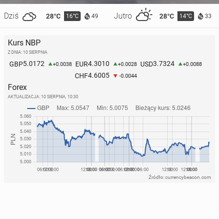
Dziś
Jutro
28°C
28°C
16°C
14°C
49
33
Kurs NBP
Z DNIA: 10 SIERPNIA
5.0172
4.3010
3.7324
GBP
EUR
USD
+0.0038
+0.0028
+0.0088
4.6005
CHF
-0.0044
Forex
AKTUALIZACJA:
10 SIERPNIA, 10:30
Źródło: currencybeacon.com