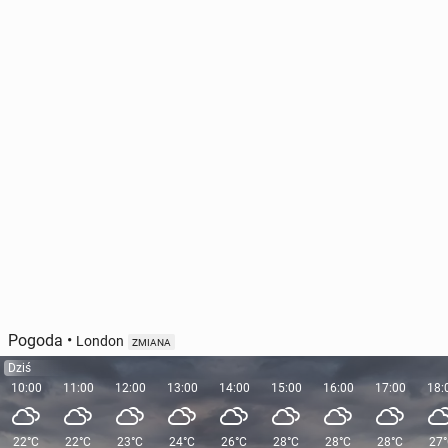
Pogoda
•
London
ZMIANA
Dziś
10:00
11:00
12:00
13:00
14:00
15:00
16:00
17:00
18:
22°C
22°C
23°C
24°C
26°C
28°C
28°C
28°C
27