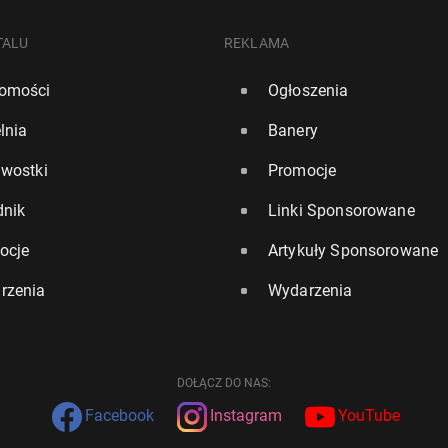
TALU
REKLAMA
omości
Ogłoszenia
lnia
Banery
awostki
Promocje
dnik
Linki Sponsorowane
ocje
Artykuły Sponsorowane
rzenia
Wydarzenia
DOŁĄCZ DO NAS:
Facebook
Instagram
YouTube