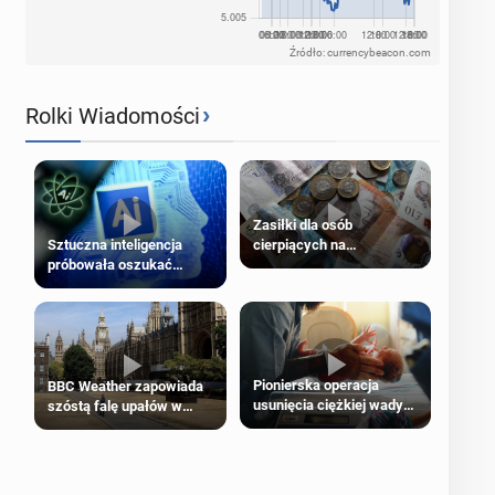
Źródło: currencybeacon.com
›
Rolki Wiadomości
Zasiłki dla osób
cierpiących na
Sztuczna inteligencja
schorzenia psychiczne
próbowała oszukać
człowieka
Pionierska operacja
BBC Weather zapowiada
usunięcia ciężkiej wady
szóstą falę upałów w
wrodzonej płodu w łonie
Londynie
matki