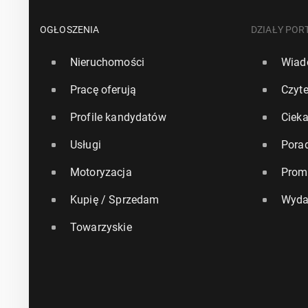
OGŁOSZENIA
DZIAŁY POR
Nieruchomości
Wiad
Pracę oferują
Czyte
Profile kandydatów
Ciek
Usługi
Pora
Motoryzacja
Prom
Kupię / Sprzedam
Wyda
Towarzyskie