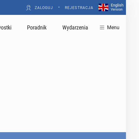
English
•
ZALOGUJ
REJESTRACJA
Version
ostki
Poradnik
Wydarzenia
Menu