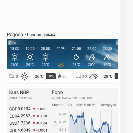
Pogoda
•
London
ZMIANA
Dziś
Jutro
18:00
19:00
20:00
20:39
21:00
22:00
23:00
00:00
26°C
26°C
25°C
23°C
20°C
16°C
15°C
Dziś
Jutro
26°C
28°C
10°C
11°C
36
Kurs NBP
Forex
Z DNIA: 7 SIERPNIA
AKTUALIZACJA:
7 SIERPNIA, 18:00
5.0134
GBP
-0.0085
4.2982
EUR
-0.0068
3.7236
USD
-0.0084
4.6049
CHF
-0.0031