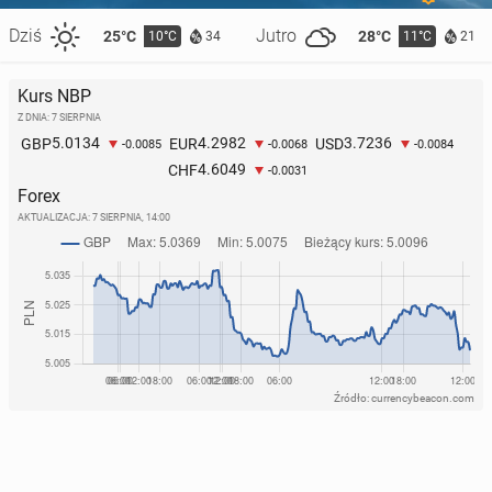
Dziś
Jutro
25°C
28°C
10°C
11°C
34
21
Kurs NBP
Z DNIA: 7 SIERPNIA
5.0134
4.2982
3.7236
GBP
EUR
USD
-0.0085
-0.0068
-0.0084
4.6049
CHF
-0.0031
Forex
AKTUALIZACJA:
7 SIERPNIA, 14:00
Źródło: currencybeacon.com