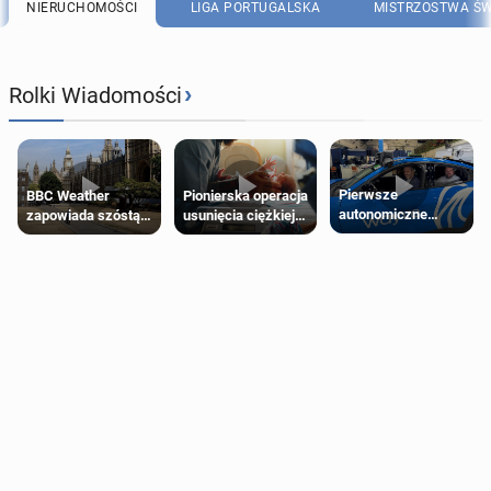
NIERUCHOMOŚCI
LIGA PORTUGALSKA
MISTRZOSTWA ŚW
›
Rolki Wiadomości
Pierwsze
Pionierska operacja
BBC Weather
autonomiczne
usunięcia ciężkiej
zapowiada szóstą
Ubery pojawią się
wady wrodzonej
falę upałów w
w Londynie jeszcze
płodu w łonie matki
Londynie
tego lata