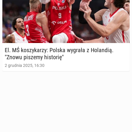
El. MŚ ko­szy­ka­rzy: Polska wygrała z Ho­lan­dią.
"Znowu piszemy hi­sto­rię"
2 grudnia 2025, 16:30