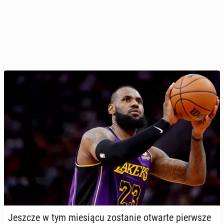
Jeszcze w tym mie­sią­cu zo­sta­nie otwarte pierw­sze