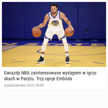
Gwiazdy NBA za­in­te­re­so­wa­ne wy­stę­pem w igrzy­
skach w Paryżu. Trzy opcje Embiida
4 października 2023, 08:00