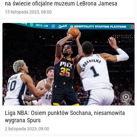
na świecie ofi­cjal­ne muzeum LeBrona Jamesa
15 listopada 2023, 08:00
Liga NBA: Osiem punktów Sochana, nie­sa­mo­wi­ta
wygrana Spurs
2 listopada 2023, 08:00