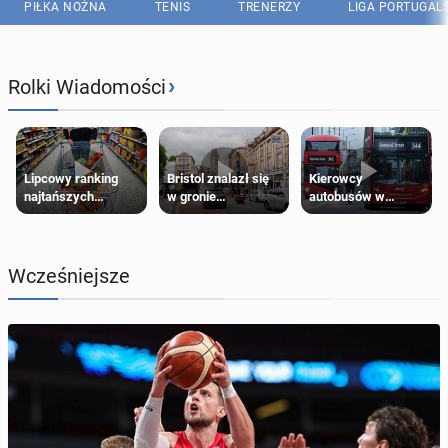
PIŁKA NOŻNA
TENIS
TRENERZY
LIGA PORTUGAL
›
Rolki Wiadomości
Lipcowy ranking
Bristol znalazł się
Kierowcy
najtańszych
w gronie
autobusów w
supermarketów
najlepszych
Londynie
kierunków podróży
zapowiadają strajki
na świecie
Wcześniejsze