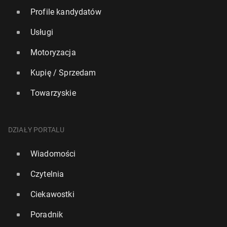
Profile kandydatów
Usługi
Motoryzacja
Kupię / Sprzedam
Towarzyskie
Trener So­uthamp­ton oskar­żo­ny o szpie­go­wa­nie
rywali
DZIAŁY PORTALU
17
22 lipca, 15:30
Wiadomości
Czytelnia
Ciekawostki
Poradnik