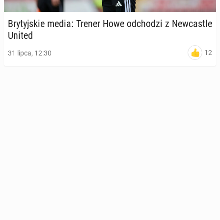
Bry­tyj­skie media: Trener Howe od­cho­dzi z New­ca­stle
United
12
31 lipca, 12:30