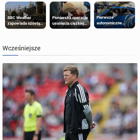
Pierwsze
Pionierska operacja
BBC Weather
autonomiczne
usunięcia ciężkiej
zapowiada szóstą
Ubery pojawią się
wady wrodzonej
falę upałów w
w Londynie jeszcze
płodu w łonie matki
Londynie
tego lata
Wcześniejsze