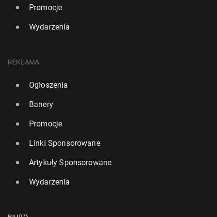
Promocje
Wydarzenia
REKLAMA
Gu­ar­dio­la może zostać se­lek­cjo­ne­rem re­pre­zen­ta­cji
Ogłoszenia
Włoch
Banery
25
21 lipca, 15:30
Promocje
Linki Sponsorowane
Artykuły Sponsorowane
Wydarzenia