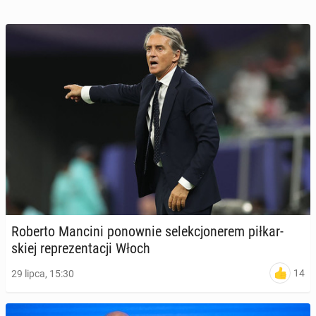
Roberto Mancini po­now­nie se­lek­cjo­ne­rem pił­kar­
skiej re­pre­zen­ta­cji Włoch
14
29 lipca, 15:30