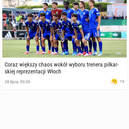
Coraz większy chaos wokół wyboru trenera pił­kar­
skiej re­pre­zen­ta­cji Włoch
19
28 lipca, 09:30