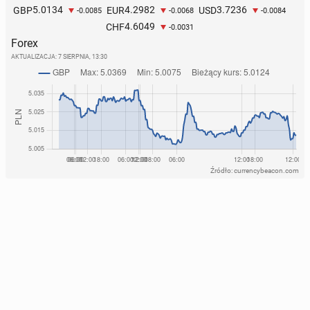
rzy
5.0134
4.2982
3.7236
GBP
EUR
USD
-0.0085
-0.0068
-0.0084
4.6049
CHF
33
24 lipca, 12:30
-0.0031
Forex
AKTUALIZACJA:
7 SIERPNIA, 13:30
Źródło: currencybeacon.com
Zi­ne­di­ne Zidane wraca do re­pre­zen­ta­cji Francji. Tym
razem jako se­lek­cjo­ner
33
23 lipca, 12:30