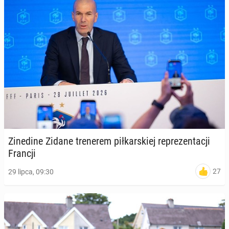
Zi­ne­di­ne Zidane tre­ne­rem pił­kar­skiej re­pre­zen­ta­cji
Francji
27
29 lipca, 09:30