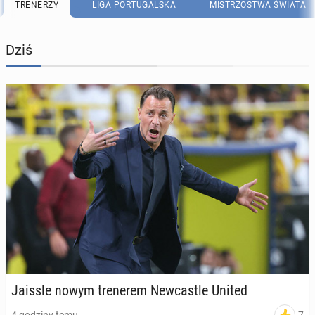
TRENERZY
LIGA PORTUGALSKA
MISTRZOSTWA ŚWIATA
Dziś
Jaissle nowym tre­ne­rem New­ca­stle United