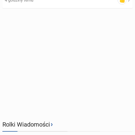
7
4 godziny temu
›
Rolki Wiadomości