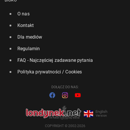
BIURO
O nas
Kontakt
MŚ 2026: An­ce­lot­ti naj­le­piej za­ra­bia­ją­cym tre­ne­rem
tur­nie­ju
Dla mediów
37
13 lipca, 12:30
Regulamin
FAQ - Najczęściej zadawane pytania
Polityka prywatności / Cookies
DOŁĄCZ DO NAS:
English
Version
COPYRIGHT © 2002-2026