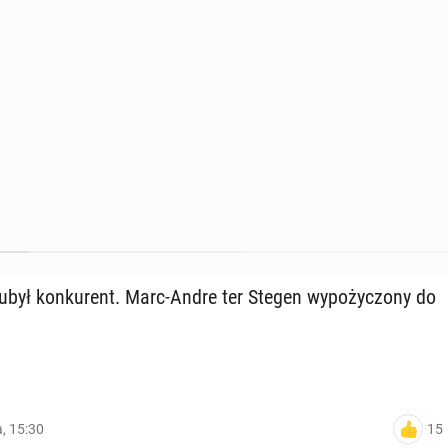
ubył kon­ku­rent. Marc-Andre ter Stegen wy­po­ży­czo­ny do
15
a, 15:30