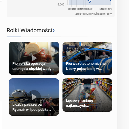
Źródło: currencybeacon.com
›
Rolki Wiadomości
Pierwsze autonomiczne
Pionierska operacja
Ubery pojawią się w
usunięcia ciężkiej wady
Londynie jeszcze tego
wrodzonej płodu w łonie
lata
matki
Lipcowy ranking
Liczba pasażerów
najtańszych
Ryanair w lipcu pobiła
supermarketów
rekord