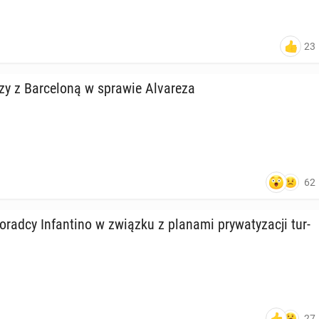
23
czy z Bar­ce­lo­ną w sprawie Alva­re­za
62
doradcy In­fan­ti­no w związku z planami pry­wa­ty­za­cji tur­
27