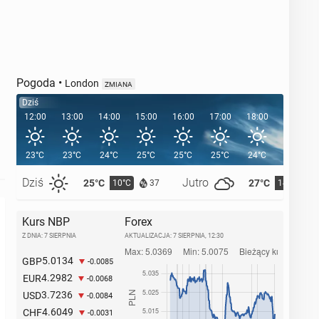
Pogoda
•
London
ZMIANA
Dziś
12:00
13:00
14:00
15:00
16:00
17:00
18:00
19:00
23°C
23°C
24°C
25°C
25°C
25°C
24°C
22°C
Dziś
Jutro
25°C
27°C
10°C
14°C
37
Kurs NBP
Forex
Z DNIA: 7 SIERPNIA
AKTUALIZACJA:
7 SIERPNIA, 12:30
5.0134
GBP
-0.0085
4.2982
EUR
-0.0068
3.7236
USD
-0.0084
4.6049
CHF
-0.0031