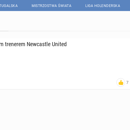
RTUGALSKA
MISTRZOSTWA ŚWIATA
LIGA HOLENDERSKA
 tre­ne­rem New­ca­stle United
7