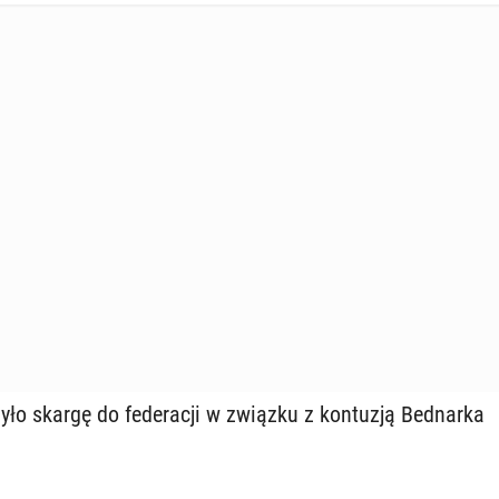
ło skargę do fe­de­ra­cji w związku z kon­tu­zją Bed­nar­ka