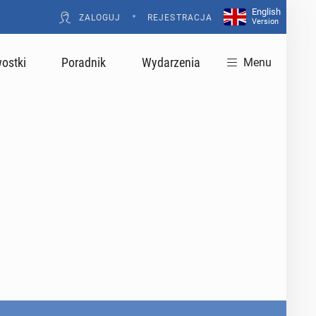
English
•
ZALOGUJ
REJESTRACJA
Version
ostki
Poradnik
Wydarzenia
Menu