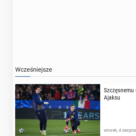
Wcześniejsze
Szczę­sne­mu 
Ajaksu
wtorek, 4 sierpni