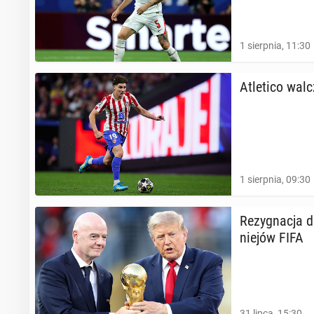
1 sierpnia, 11:30
Atle­ti­co wal
1 sierpnia, 09:30
Re­zy­gna­cja 
nie­jów FIFA
31 lipca, 15:30