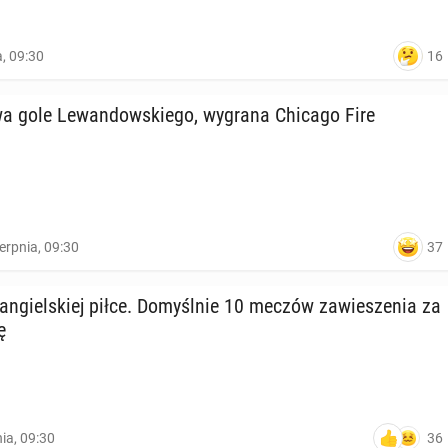
16
a, 09:30
 gole Le­wan­dow­skie­go, wygrana Chicago Fire
37
ierpnia, 09:30
n­giel­skiej piłce. Do­myśl­nie 10 meczów za­wie­sze­nia za
ę
36
nia, 09:30