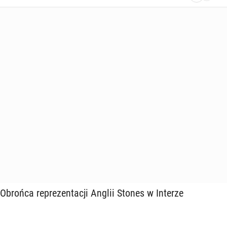
brońca re­pre­zen­ta­cji Anglii Stones w Interze