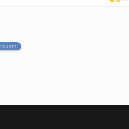
ROZWIŃ
edia: Trener Howe od­cho­dzi z New­ca­stle United