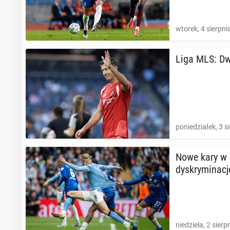
wtorek, 4 sierpni
Liga MLS: Dwa
poniedziałek, 3 s
Nowe kary w a
dys­kry­mi­na­cj
niedziela, 2 sierp