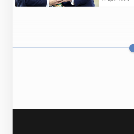
Bry­tyj­skie m