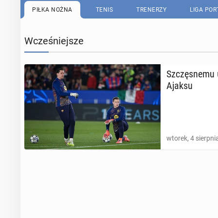
PIŁKA NOŻNA
TENIS
TRENERZY
LIGA PO
Wcześniejsze
Szczę­sne­mu 
Ajaksu
wtorek, 4 sierpni