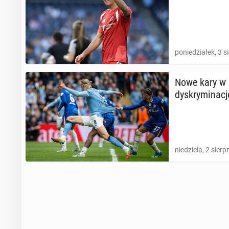
poniedziałek, 3 s
Nowe kary w a
dys­kry­mi­na­cj
niedziela, 2 sierp