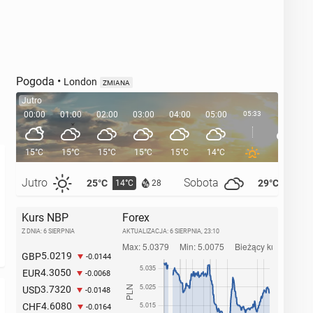
Pogoda
•
London
ZMIANA
Jutro
00:00
01:00
02:00
03:00
04:00
05:00
05:33
06:00
15°C
15°C
15°C
15°C
15°C
14°C
14°C
Jutro
Sobota
25°C
29°C
14°C
14°C
28
Kurs NBP
Forex
Z DNIA: 6 SIERPNIA
AKTUALIZACJA:
6 SIERPNIA, 23:10
5.0219
GBP
-0.0144
4.3050
EUR
-0.0068
3.7320
USD
-0.0148
4.6080
CHF
-0.0164