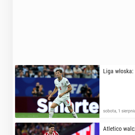
Liga włoska: O
sobota, 1 sierpni
Atle­ti­co wal