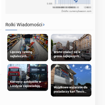
Źródło: currencybeacon.com
›
Rolki Wiadomości
Lipcowy ranking
Bristol znalazł się w
najtańszych
gronie najlepszych
supermarketów
kierunków podróży na
świecie
Kierowcy autobusów w
Londynie zapowiadają
Wyjątkowe wyzwanie dla
strajki
posiadaczy kart Tesco
Clubcard!