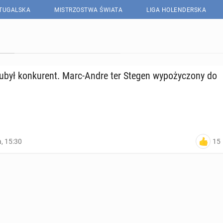
RTUGALSKA
MISTRZOSTWA ŚWIATA
LIGA HOLENDERSKA
ubył kon­ku­rent. Marc-Andre ter Stegen wy­po­ży­czo­ny do
15
a, 15:30