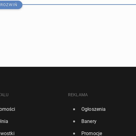
ROZWIŃ
edia: Trener Howe od­cho­dzi z New­ca­stle United
TALU
REKLAMA
omości
Ogłoszenia
12
lnia
Banery
si wrócił do tre­nin­gów z Interem Miami
awostki
Promocje