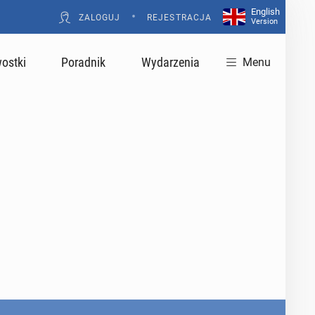
English
•
ZALOGUJ
REJESTRACJA
Version
ostki
Poradnik
Wydarzenia
Menu