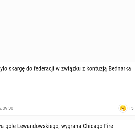
ło skargę do fe­de­ra­cji w związku z kon­tu­zją Bed­nar­ka
15
a, 09:30
 gole Le­wan­dow­skie­go, wygrana Chicago Fire