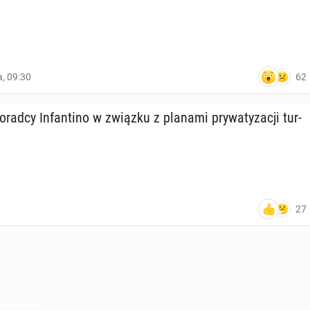
62
a, 09:30
doradcy In­fan­ti­no w związku z planami pry­wa­ty­za­cji tur­
27