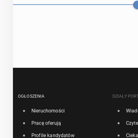
Bry­tyj­skie m
OGŁOSZENIA
DZIAŁY POR
Nieruchomości
Wiad
31 lipca, 12:30
Pracę oferują
Czyte
Liga MLS: Mes
Profile kandydatów
Ciek