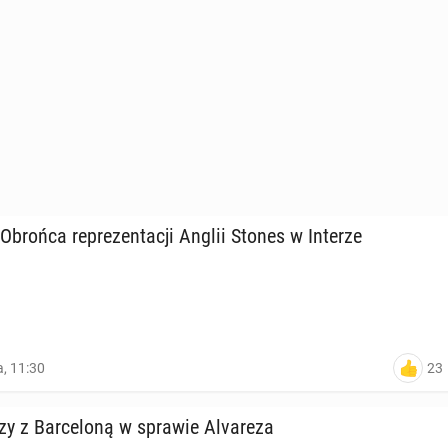
brońca re­pre­zen­ta­cji Anglii Stones w Interze
23
a, 11:30
czy z Bar­ce­lo­ną w sprawie Alva­re­za