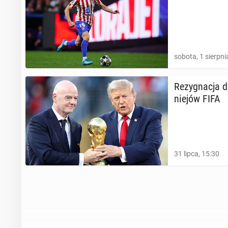
sobota, 1 sierpni
Re­zy­gna­cja 
nie­jów FIFA
31 lipca, 15:30