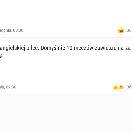
36
ierpnia, 09:30
n­giel­skiej piłce. Do­myśl­nie 10 meczów za­wie­sze­nia za
ę
36
nia, 09:30