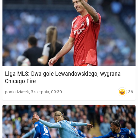
Liga MLS: Dwa gole Le­wan­dow­skie­go, wygrana
Chicago Fire
36
poniedziałek, 3 sierpnia, 09:30