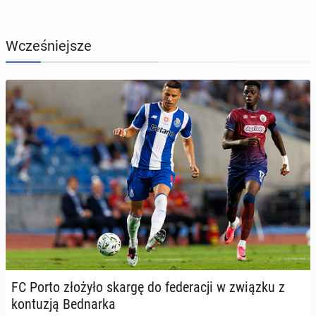
Wcześniejsze
FC Porto złożyło skargę do fe­de­ra­cji w związku z
kon­tu­zją Bed­nar­ka