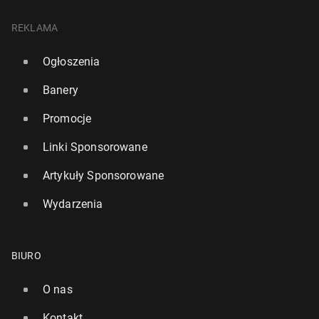
REKLAMA
Premier League: Nowe prze­pi­sy przeciw bram­ka­
Ogłoszenia
rzom-sy­mu­lan­tom
Banery
42
30 lipca, 15:30
Promocje
Linki Sponsorowane
Artykuły Sponsorowane
Wydarzenia
BIURO
O nas
Kontakt