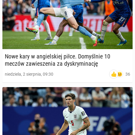
Nowe kary w an­giel­skiej piłce. Do­myśl­nie 10
meczów za­wie­sze­nia za dys­kry­mi­na­cję
36
niedziela, 2 sierpnia, 09:30