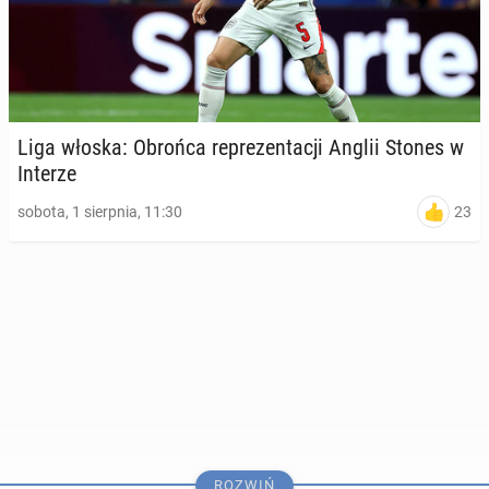
Liga włoska: Obrońca re­pre­zen­ta­cji Anglii Stones w
Interze
23
sobota, 1 sierpnia, 11:30
ROZWIŃ