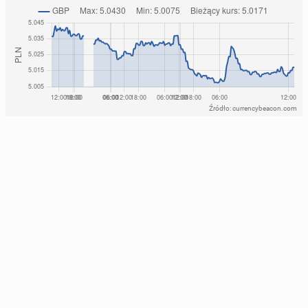
Źródło: currencybeacon.com
Bry­tyj­skie media: Trener Howe od­cho­dzi z New­ca­stle
United
12
31 lipca, 12:30