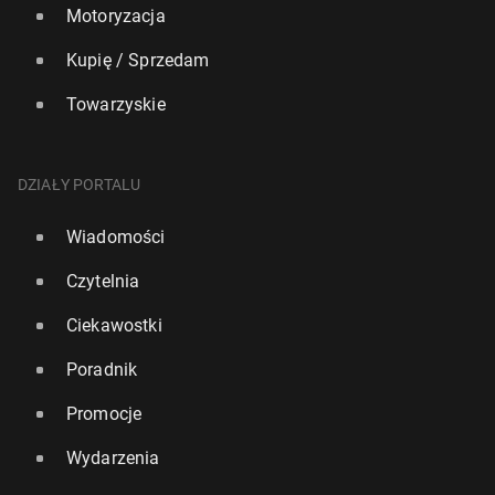
Motoryzacja
Kupię / Sprzedam
Towarzyskie
Liga MLS: Messi wrócił do tre­nin­gów z Interem
Miami
DZIAŁY PORTALU
17
31 lipca, 09:30
Wiadomości
Czytelnia
Ciekawostki
Poradnik
Promocje
Wydarzenia