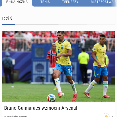
PIŁKA NOŻNA
TENIS
TRENERZY
MISTRZOSTWA Ś
Dziś
Bruno Gu­ima­ra­es wzmocni Arsenal