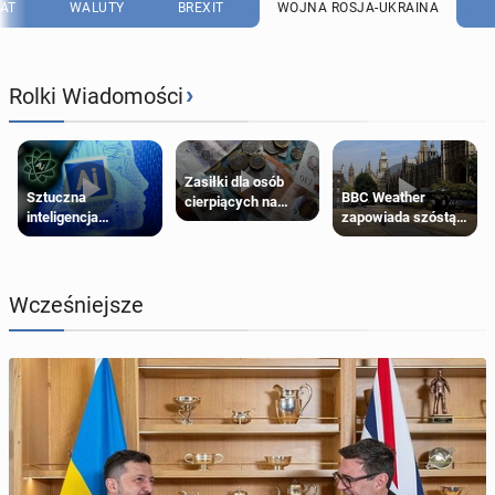
AT
WALUTY
BREXIT
WOJNA ROSJA-UKRAINA
›
Rolki Wiadomości
Zasiłki dla osób
Sztuczna
BBC Weather
cierpiących na
inteligencja
zapowiada szóstą
schorzenia
próbowała oszukać
falę upałów w
psychiczne
człowieka
Londynie
Wcześniejsze