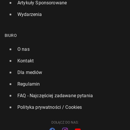
Artykuły Sponsorowane
Wydarzenia
BIURO
O nas
Johnson: Londyn i so­jusz­ni­cy powinni wysłać na
Kontakt
Ukrainę siły nie­bo­jo­we
23 lutego, 11:15
Dla mediów
Regulamin
FAQ - Najczęściej zadawane pytania
Polityka prywatności / Cookies
DOŁĄCZ DO NAS: