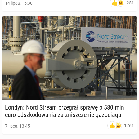
251
14 lipca, 15:30
Londyn: Nord Stream prze­grał sprawę o 580 mln
euro od­szko­do­wa­nia za znisz­cze­nie ga­zo­cią­gu
1761
7 lipca, 13:45