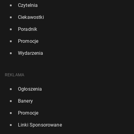
Czytelnia
Ciekawostki
Poradnik
Promocje
Wydarzenia
REKLAMA
Premier Starmer: Je­ste­śmy z Ukrainą, to Putin prze­
szko­dą w drodze do pokoju
Ogłoszenia
24 lutego, 15:00
Banery
Promocje
Linki Sponsorowane