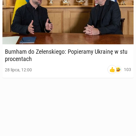
Burnham do Ze­łen­skie­go: Po­pie­ra­my Ukrainę w stu
pro­cen­tach
103
28 lipca, 12:00