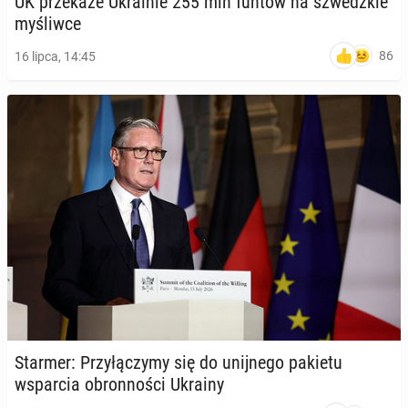
UK prze­ka­że Ukra­inie 255 mln funtów na szwedz­kie
my­śliw­ce
86
16 lipca, 14:45
Starmer: Przy­łą­czy­my się do unij­ne­go pakietu
wspar­cia obron­no­ści Ukrainy