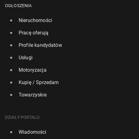
OGŁOSZENIA
Nieruchomości
Pracę oferują
Profile kandydatów
Usługi
Motoryzacja
Kupię / Sprzedam
Towarzyskie
Szef bry­tyj­skiej armii: Wielka Bry­ta­nia na nie­uchron­
nym kursie ko­li­zyj­nym z Rosją
25 lutego, 17:00
DZIAŁY PORTALU
Wiadomości