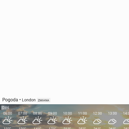
Rząd UK o nie­obec­no­ści pre­mie­ra Tuska w Lon­dy­
nie: "Chcemy współ­pra­cy z Europą"
1
10 czerwca, 12:45
Pogoda
•
London
ZMIANA
Dziś
06:00
07:00
08:00
09:00
10:00
11:00
12:00
13:00
14: