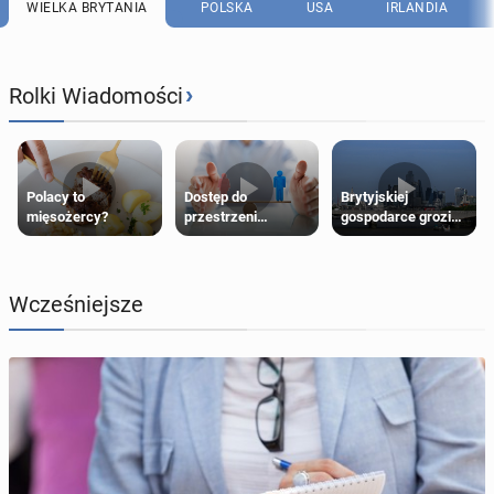
WIELKA BRYTANIA
POLSKA
USA
IRLANDIA
›
Rolki Wiadomości
Polacy to
Dostęp do
Brytyjskiej
mięsożercy?
przestrzeni
gospodarce grozi
przeznaczonych
recesja, jeśli
dla jednej płci ma
kryzys na Bliskim
opierać się
Wschodzie się
wyłącznie na płci
przedłuży
Wcześniejsze
biologicznej