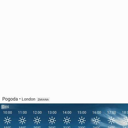
Jeremy Clark­son ma "agre­syw­ne­go" raka. Bry­tyj­czy­
cy w szoku
567
17 czerwca, 14:00
Pogoda
•
London
ZMIANA
Dziś
10:00
11:00
12:00
13:00
14:00
15:00
16:00
17:00
18: