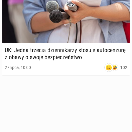
UK: Jedna trzecia dzien­ni­ka­rzy stosuje au­to­cen­zu­rę
z obawy o swoje bez­pie­czeń­stwo
102
27 lipca, 10:00