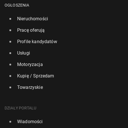
OGŁOSZENIA
Nieruchomości
Pracę oferują
Profile kandydatów
Usługi
Motoryzacja
Kupię / Sprzedam
Towarzyskie
Bry­tyj­ski rząd spraw­dzi prze­ję­cie "The Daily Te­le­
graph" przez nie­miec­ki koncern
10 marca, 11:15
DZIAŁY PORTALU
Wiadomości