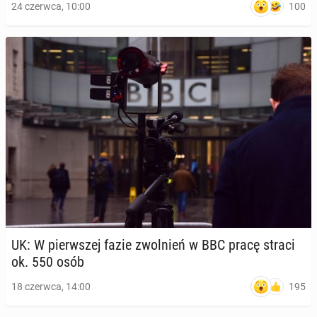
100
24 czerwca, 10:00
UK: W pierw­szej fazie zwol­nień w BBC pracę straci
ok. 550 osób
195
18 czerwca, 14:00