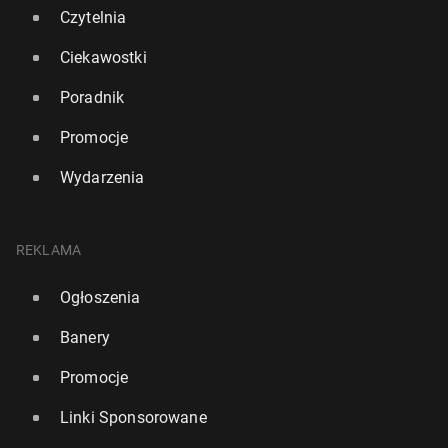
Czytelnia
Ciekawostki
Poradnik
Promocje
Wydarzenia
REKLAMA
Nie­miec­ki koncern Axel Sprin­ger przej­mu­je dzien­nik
"The Daily Te­le­graph"
Ogłoszenia
7 marca, 11:00
Banery
Promocje
Linki Sponsorowane