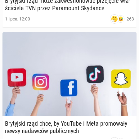
Bry­tyj­ski rząd może za­kwe­stio­no­wać prze­ję­cie wła­
ści­cie­la TVN przez Pa­ra­mo­unt Sky­dan­ce
263
1 lipca, 12:00
Bry­tyj­ski rząd chce, by YouTube i Meta pro­mo­wa­ły
newsy nadaw­ców pu­blicz­nych