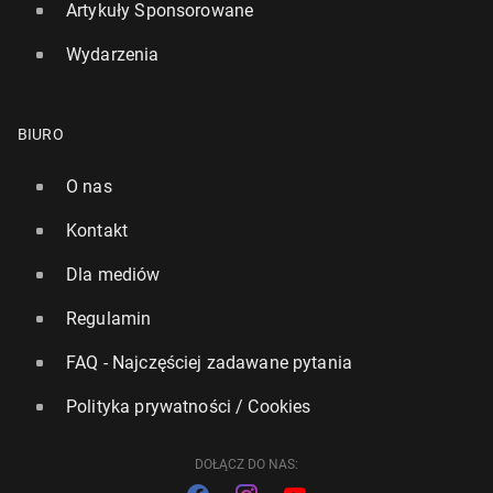
Artykuły Sponsorowane
Wydarzenia
BIURO
O nas
BBC planuje ogromne zmiany w opłacie za abo­na­
Kontakt
ment te­le­wi­zyj­ny
6 marca, 14:15
Dla mediów
Regulamin
FAQ - Najczęściej zadawane pytania
Polityka prywatności / Cookies
DOŁĄCZ DO NAS: