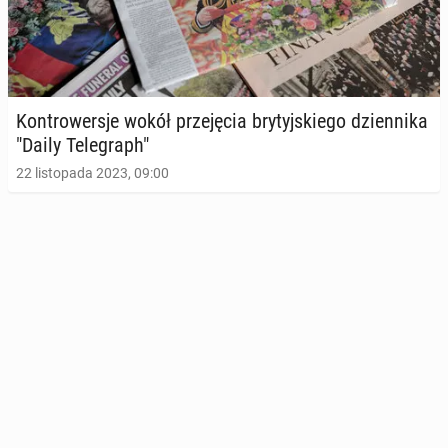
Kon­tro­wer­sje wokół prze­ję­cia bry­tyj­skie­go dzien­ni­ka
"Daily Te­le­graph"
22 listopada 2023, 09:00