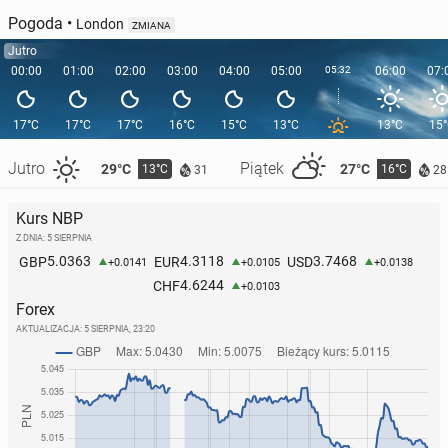
Pogoda
•
London
ZMIANA
Jutro
00:00
01:00
02:00
03:00
04:00
05:00
05:32
06:00
07:
17°C
17°C
17°C
16°C
15°C
13°C
13°C
15
Jutro
Piątek
29°C
27°C
13°C
16°C
31
28
Kurs NBP
Z DNIA: 5 SIERPNIA
5.0363
4.3118
3.7468
GBP
EUR
USD
+0.0141
+0.0105
+0.0138
4.6244
CHF
+0.0103
Forex
AKTUALIZACJA:
5 SIERPNIA, 23:20