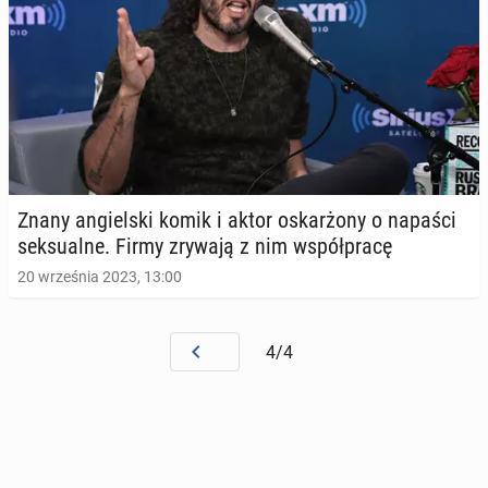
Znany an­giel­ski komik i aktor oskar­żo­ny o napaści
sek­su­al­ne. Firmy zrywają z nim współ­pra­cę
20 września 2023, 13:00
4/4