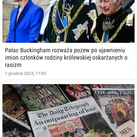
Pałac Buc­kin­gham rozważa pozew po ujaw­nie­niu
imion człon­ków rodziny kró­lew­skiej oskar­ża­nych o
rasizm
1 grudnia 2023, 17:00