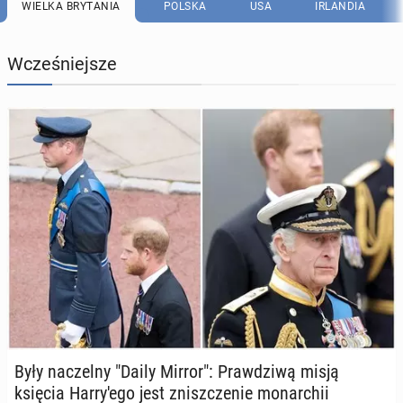
WIELKA BRYTANIA
POLSKA
USA
IRLANDIA
Wcześniejsze
Były na­czel­ny "Daily Mirror": Praw­dzi­wą misją
księcia Har­ry­'e­go jest znisz­cze­nie mo­nar­chii