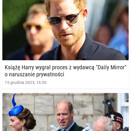
Książę Harry wygrał proces z wydawcą "Daily Mirror"
o na­ru­sza­nie pry­wat­no­ści
15 grudnia 2023, 16:30