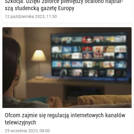
Szkocja: Dzięki zbiórce pie­nię­dzy ocalono naj­star­
szą stu­denc­ką gazetę Europy
12 października 2023, 11:30
Ofcom zajmie się re­gu­la­cją in­ter­ne­to­wych kanałów
te­le­wi­zyj­nych
25 września 2023, 08:00