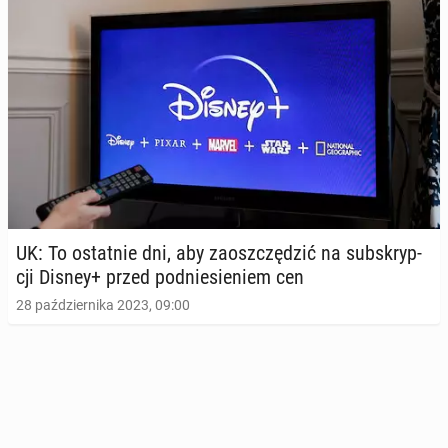
UK: To ostat­nie dni, aby za­osz­czę­dzić na sub­skryp­
cji Disney+ przed pod­nie­sie­niem cen
28 października 2023, 09:00