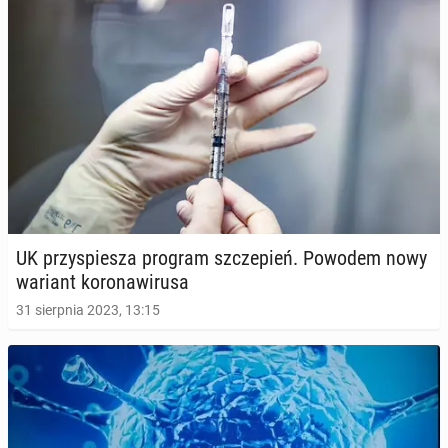
UK przy­spie­sza program szcze­pień. Powodem nowy
wariant ko­ro­na­wi­ru­sa
31 sierpnia 2023, 13:15