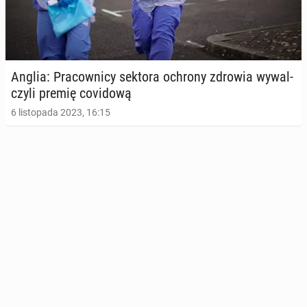
Anglia: Pra­cow­ni­cy sektora ochrony zdrowia wy­wal­
czy­li premię co­vi­do­wą
6 listopada 2023, 16:15