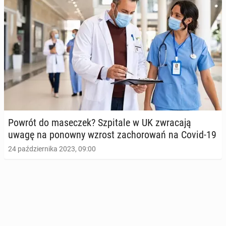
Powrót do ma­se­czek? Szpi­ta­le w UK zwra­ca­ją
uwagę na ponowny wzrost za­cho­ro­wań na Covid-19
24 października 2023, 09:00