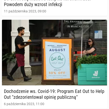
Powodem duży wzrost in­fek­cji
11 października 2023, 09:00
Do­cho­dze­nie ws. Covid-19: Program Eat Out to Help
Out "zdez­o­rien­to­wał opinię pu­blicz­ną"
6 października 2023, 11:00