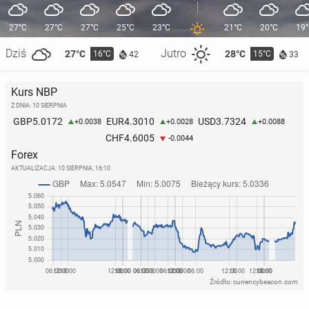
27°C
27°C
27°C
25°C
23°C
21°C
20°C
19
Dziś
Jutro
27°C
28°C
16°C
15°C
42
33
Kurs NBP
Z DNIA: 10 SIERPNIA
5.0172
4.3010
3.7324
GBP
EUR
USD
+0.0038
+0.0028
+0.0088
4.6005
CHF
-0.0044
Forex
AKTUALIZACJA:
10 SIERPNIA, 16:10
Źródło: currencybeacon.com