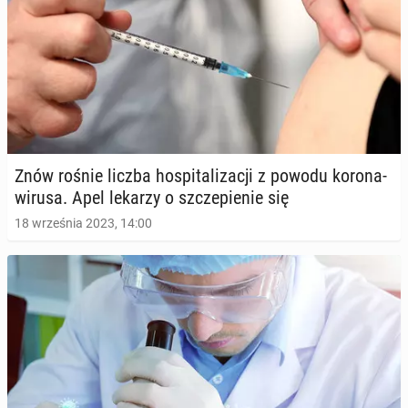
Znów rośnie liczba ho­spi­ta­li­za­cji z powodu ko­ro­na­
wi­ru­sa. Apel lekarzy o szcze­pie­nie się
18 września 2023, 14:00