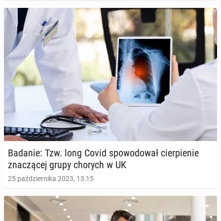
Badanie: Tzw. long Covid spo­wo­do­wał cier­pie­nie
zna­czą­cej grupy chorych w UK
25 października 2023, 13:15