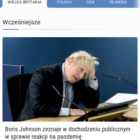
WIELKA BRYTANIA
POLSKA
USA
IRLANDIA
Wcześniejsze
Boris Johnson zeznaje w do­cho­dze­niu pu­blicz­nym
w sprawie reakcji na pan­de­mię