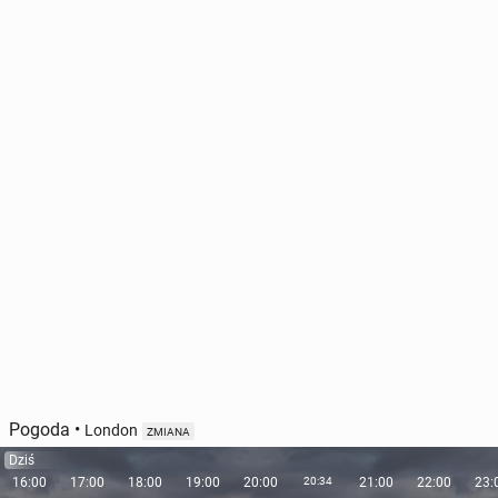
Pogoda
•
London
ZMIANA
Dziś
16:00
17:00
18:00
19:00
20:00
20:34
21:00
22:00
23: