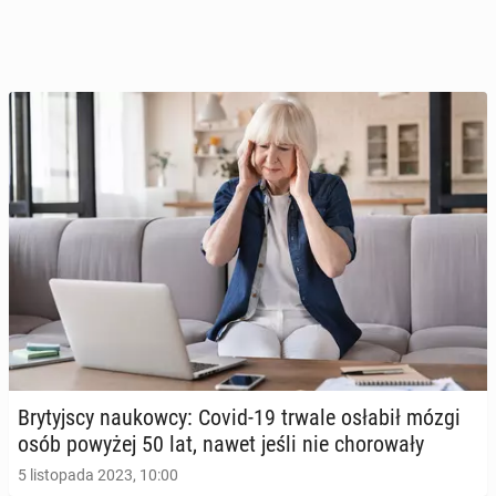
Bry­tyj­scy na­ukow­cy: Covid-19 trwale osłabił mózgi
osób powyżej 50 lat, nawet jeśli nie cho­ro­wa­ły
5 listopada 2023, 10:00