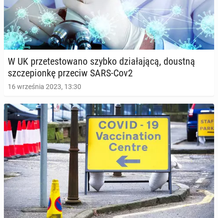
W UK prze­te­sto­wa­no szybko dzia­ła­ją­cą, doustną
szcze­pion­kę przeciw SARS-Cov2
16 września 2023, 13:30