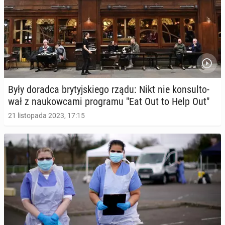
Były doradca bry­tyj­skie­go rządu: Nikt nie kon­sul­to­
wał z na­ukow­ca­mi pro­gra­mu "Eat Out to Help Out"
21 listopada 2023, 17:15