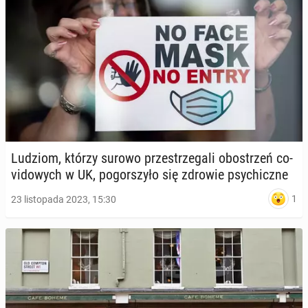
Ludziom, którzy surowo prze­strze­ga­li ob­ostrzeń co­
vi­do­wych w UK, po­gor­szy­ło się zdrowie psy­chicz­ne
1
23 listopada 2023, 15:30