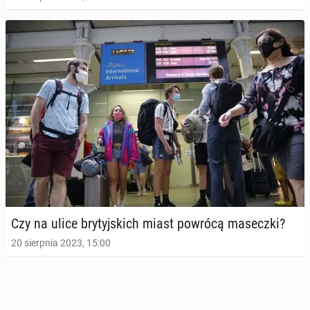
Czy na ulice bry­tyj­skich miast powrócą ma­secz­ki?
20 sierpnia 2023, 15:00