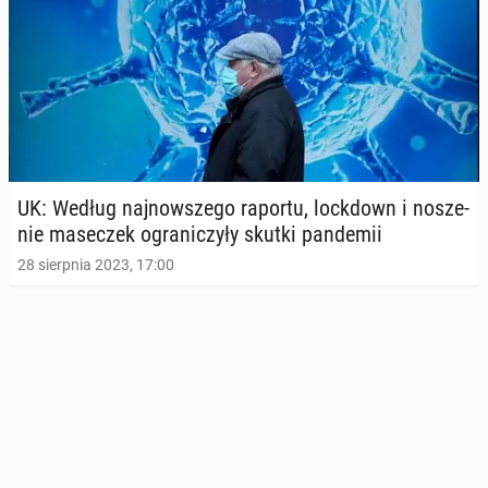
UK: Według naj­now­sze­go raportu, lock­down i no­sze­
nie ma­se­czek ogra­ni­czy­ły skutki pan­de­mii
28 sierpnia 2023, 17:00