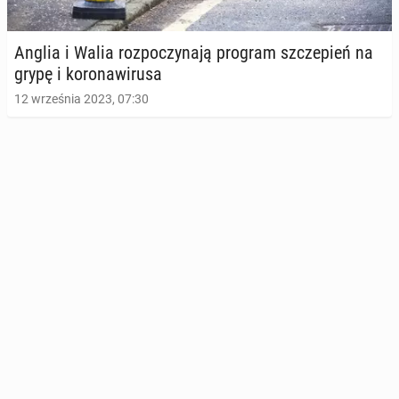
Anglia i Walia roz­po­czy­na­ją program szcze­pień na
grypę i ko­ro­na­wi­ru­sa
12 września 2023, 07:30