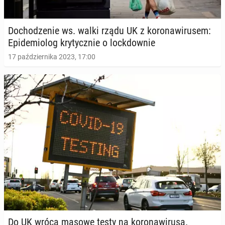
Do­cho­dze­nie ws. walki rządu UK z ko­ro­na­wi­ru­sem:
Epi­de­mio­log kry­tycz­nie o lock­dow­nie
17 października 2023, 17:00
Do UK wrócą masowe testy na ko­ro­na­wi­ru­sa.