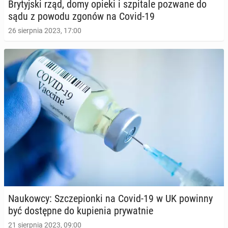
Bry­tyj­ski rząd, domy opieki i szpi­ta­le pozwane do
sądu z powodu zgonów na Covid-19
26 sierpnia 2023, 17:00
Na­ukow­cy: Szcze­pion­ki na Covid-19 w UK powinny
być do­stęp­ne do ku­pie­nia pry­wat­nie
21 sierpnia 2023, 09:00