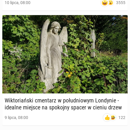
3555
10 lipca, 08:00
Wik­to­riań­ski cmen­tarz w po­łu­dnio­wym Lon­dy­nie -
idealne miejsce na spo­koj­ny spacer w cieniu drzew
122
9 lipca, 08:00