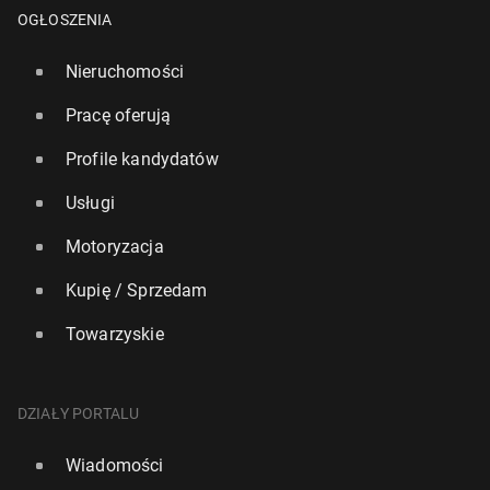
OGŁOSZENIA
Nieruchomości
Pracę oferują
Profile kandydatów
Usługi
Motoryzacja
Kupię / Sprzedam
W Lon­dy­nie stanie nowa rzeźba kró­lo­wej Elż­bie­ty II
Towarzyskie
26 stycznia, 08:00
DZIAŁY PORTALU
Wiadomości