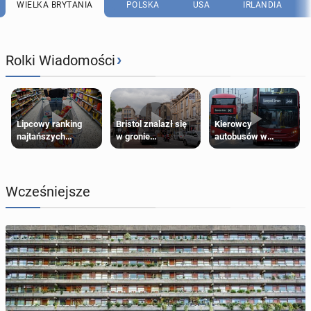
WIELKA BRYTANIA
POLSKA
USA
IRLANDIA
›
Rolki Wiadomości
Lipcowy ranking
Bristol znalazł się
Kierowcy
najtańszych
w gronie
autobusów w
supermarketów
najlepszych
Londynie
kierunków podróży
zapowiadają strajki
na świecie
Wcześniejsze