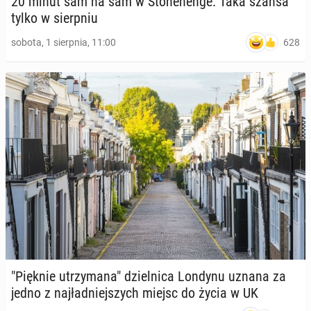
20 minut sam na sam w Sto­ne­hen­ge. Taka szansa
tylko w sierp­niu
628
sobota, 1 sierpnia, 11:00
"Pięknie utrzy­ma­na" dziel­ni­ca Londynu uznana za
jedno z naj­ład­niej­szych miejsc do życia w UK