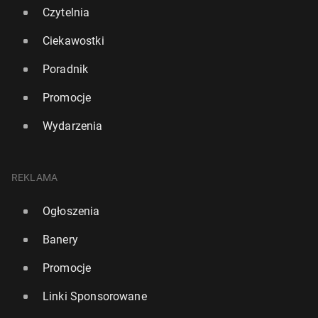
Czytelnia
Ciekawostki
Poradnik
Promocje
Wydarzenia
Nowy most za 10 mln funtów ma po­łą­czyć dziel­ni­ce
wschod­nie­go Londynu
REKLAMA
6 listopada 2025, 08:00
Ogłoszenia
Banery
Promocje
Linki Sponsorowane