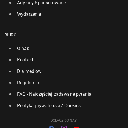
Artykuły Sponsorowane
Wydarzenia
BIURO
Londyn: Roz­biór­ka wia­duk­tu na Ham­mer­smith i
budowa nowego tunelu coraz bliżej
O nas
13 października 2025, 16:00
Kontakt
Dla mediów
Regulamin
FAQ - Najczęściej zadawane pytania
Polityka prywatności / Cookies
DOŁĄCZ DO NAS: