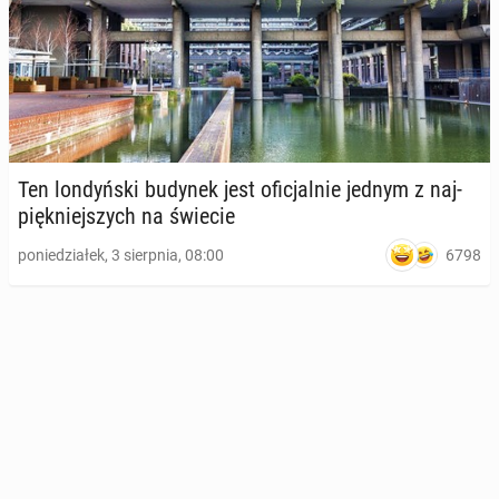
Ten lon­dyń­ski budynek jest ofi­cjal­nie jednym z naj­
pięk­niej­szych na świecie
6798
poniedziałek, 3 sierpnia, 08:00