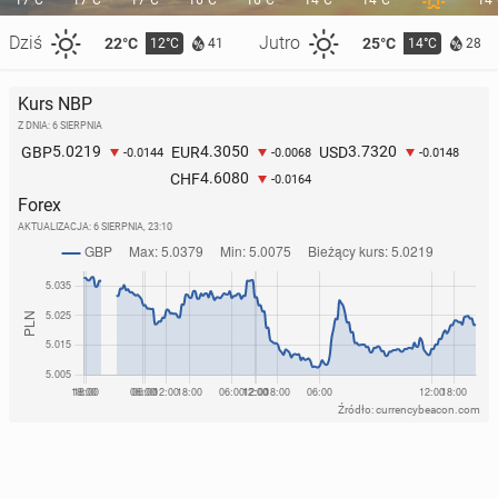
17°C
17°C
17°C
16°C
16°C
14°C
14°C
14
Dziś
Jutro
22°C
25°C
12°C
14°C
41
28
Kurs NBP
Z DNIA: 6 SIERPNIA
Oto naj­krót­sze i naj­star­sze molo w Wiel­kiej Bry­ta­nii
5.0219
4.3050
3.7320
GBP
EUR
USD
-0.0144
-0.0068
-0.0148
23 kwietnia, 08:00
4.6080
CHF
-0.0164
Forex
AKTUALIZACJA:
6 SIERPNIA, 23:10
Źródło: currencybeacon.com