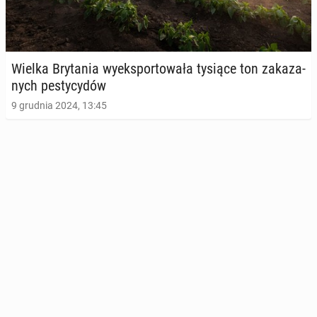
Wielka Bry­ta­nia wy­eks­por­to­wa­ła tysiące ton za­ka­za­
nych pe­sty­cy­dów
9 grudnia 2024, 13:45