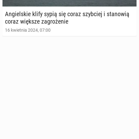
An­giel­skie klify sypią się coraz szyb­ciej i sta­no­wią
coraz większe za­gro­że­nie
16 kwietnia 2024, 07:00