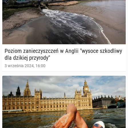
Poziom za­nie­czysz­czeń w Anglii "wysoce szko­dli­wy
dla dzikiej przy­ro­dy"
3 września 2024, 16:00