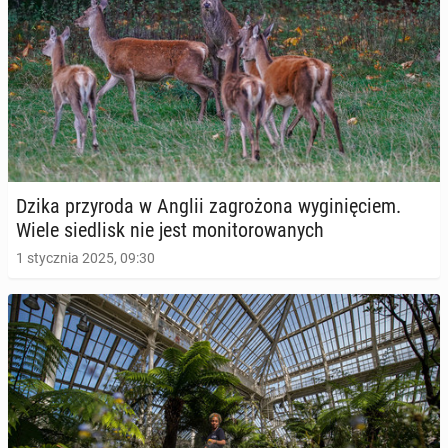
Dzika przy­ro­da w Anglii za­gro­żo­na wy­gi­nię­ciem.
Wiele sie­dlisk nie jest mo­ni­to­ro­wa­nych
1 stycznia 2025, 09:30