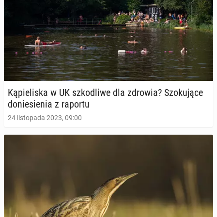
Ką­pie­li­ska w UK szko­dli­we dla zdrowia? Szo­ku­ją­ce
do­nie­sie­nia z raportu
24 listopada 2023, 09:00