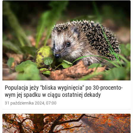
Po­pu­la­cja jeży "bliska wy­gi­nię­cia" po 30-pro­cen­to­
wym jej spadku w ciągu ostat­niej dekady
31 października 2024, 07:00