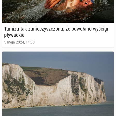
Tamiza tak za­nie­czysz­czo­na, że od­wo­ła­no wyścigi
pły­wac­kie
5 maja 2024, 14:00