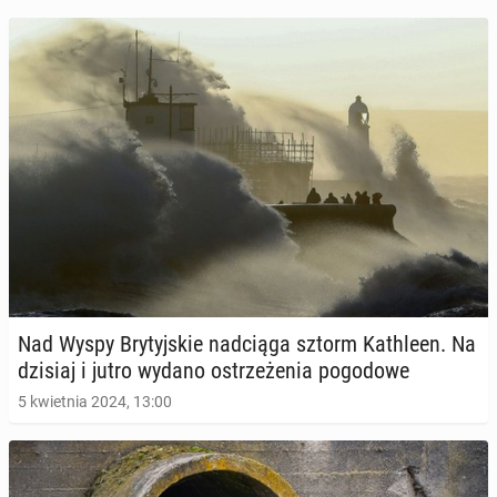
Nad Wyspy Bry­tyj­skie nad­cią­ga sztorm Ka­th­le­en. Na
dzisiaj i jutro wydano ostrze­że­nia po­go­do­we
5 kwietnia 2024, 13:00