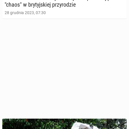
"chaos" w bry­tyj­skiej przy­ro­dzie
28 grudnia 2023, 07:30