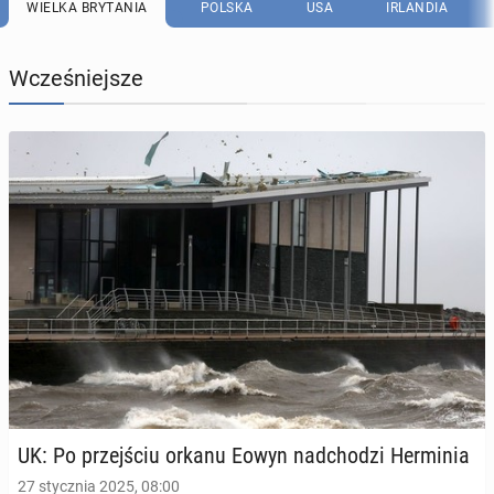
WIELKA BRYTANIA
POLSKA
USA
IRLANDIA
Wcześniejsze
UK: Po przej­ściu orkanu Eowyn nad­cho­dzi Her­mi­nia
27 stycznia 2025, 08:00