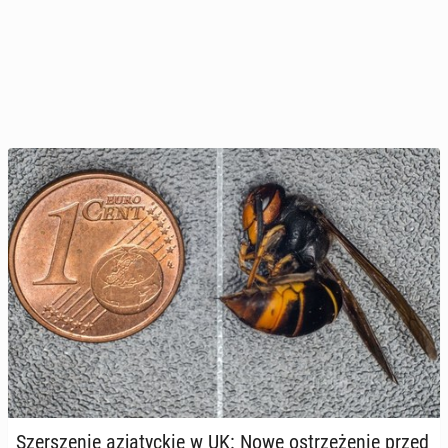
Szer­sze­nie azja­tyc­kie w UK: Nowe ostrze­że­nie przed