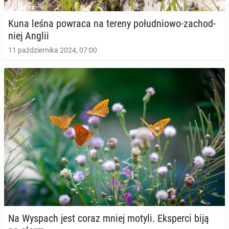
Kuna leśna powraca na tereny po­łu­dnio­wo-za­chod­
niej Anglii
11 października 2024, 07:00
Na Wyspach jest coraz mniej motyli. Eks­per­ci biją