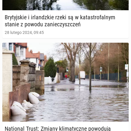
Bry­tyj­skie i ir­landz­kie rzeki są w ka­ta­stro­fal­nym
stanie z powodu za­nie­czysz­czeń
28 lutego 2024, 09:45
Na­tio­nal Trust: Zmiany kli­ma­tycz­ne po­wo­du­ją