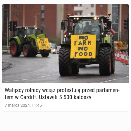
Wa­lij­scy rolnicy wciąż pro­te­stu­ją przed par­la­men­
tem w Cardiff. Usta­wi­li 5 500 kaloszy
7 marca 2024, 11:45