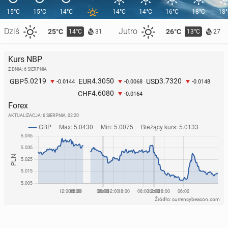
15°C
15°C
14°C
14°C
14°C
16°C
18°C
18
Dziś
Jutro
25°C
26°C
14°C
13°C
31
27
Kurs NBP
Z DNIA: 6 SIERPNIA
5.0219
4.3050
3.7320
GBP
EUR
USD
-0.0144
-0.0068
-0.0148
4.6080
CHF
-0.0164
Forex
AKTUALIZACJA:
6 SIERPNIA, 02:20
Źródło: currencybeacon.com