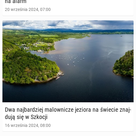
na alarm
20 września 2024, 07:00
Dwa naj­bar­dziej ma­low­ni­cze jeziora na świecie znaj­
du­ją się w Szkocji
16 września 2024, 08:00