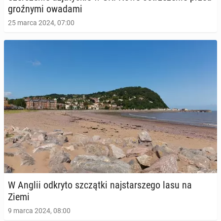
groź­ny­mi owadami
25 marca 2024, 07:00
W Anglii odkryto szcząt­ki naj­star­sze­go lasu na
Ziemi
9 marca 2024, 08:00