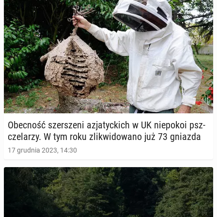
Obec­ność szer­sze­ni azja­tyc­kich w UK nie­po­koi psz­
cze­la­rzy. W tym roku zli­kwi­do­wa­no już 73 gniazda
17 grudnia 2023, 14:30