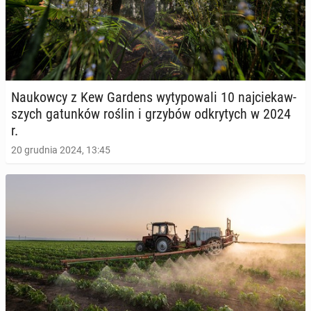
Na­ukow­cy z Kew Gardens wy­ty­po­wa­li 10 naj­cie­kaw­
szych ga­tun­ków roślin i grzybów od­kry­tych w 2024
r.
20 grudnia 2024, 13:45