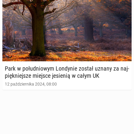
Park w po­łu­dnio­wym Lon­dy­nie został uznany za naj­
pięk­niej­sze miejsce je­sie­nią w całym UK
12 października 2024, 08:00