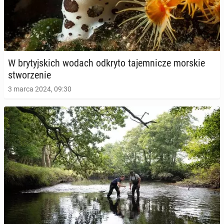
W bry­tyj­skich wodach odkryto ta­jem­ni­cze morskie
stwo­rze­nie
3 marca 2024, 09:30