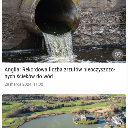
Anglia: Re­kor­do­wa liczba zrzutów nie­oczysz­czo­
nych ścieków do wód
28 marca 2024, 11:00