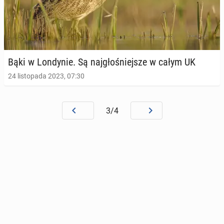
Bąki w Lon­dy­nie. Są naj­gło­śniej­sze w całym UK
24 listopada 2023, 07:30
3/4