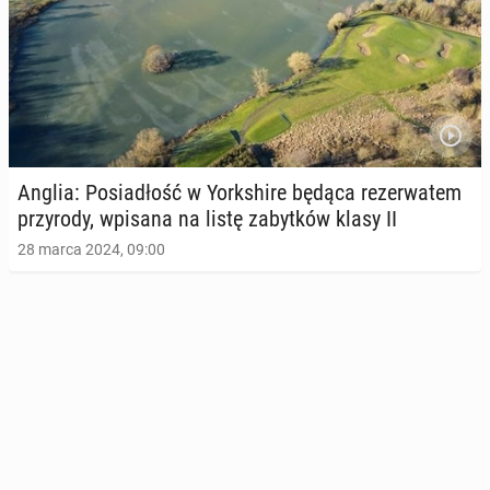
Anglia: Po­sia­dłość w York­shi­re będąca re­zer­wa­tem
przy­ro­dy, wpisana na listę za­byt­ków klasy II
28 marca 2024, 09:00