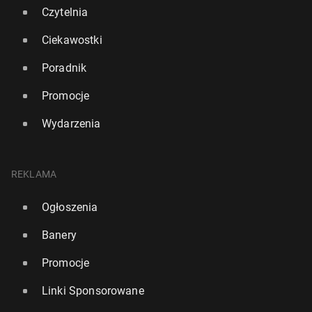
Czytelnia
Ciekawostki
Poradnik
Promocje
Wydarzenia
Liczba motyli w UK spada. Które gatunki można
jeszcze zo­ba­czyć?
REKLAMA
17 kwietnia, 08:00
Ogłoszenia
Banery
Promocje
Linki Sponsorowane