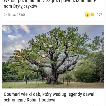
Wzrost poziomu mórz zagrozi po­wo­dzia­mi mi­lio­
nom Bry­tyj­czy­ków
407
24 lipca, 08:00
Obumarł wielki dąb, który według legendy dawał
schro­nie­nie Robin Hoodowi