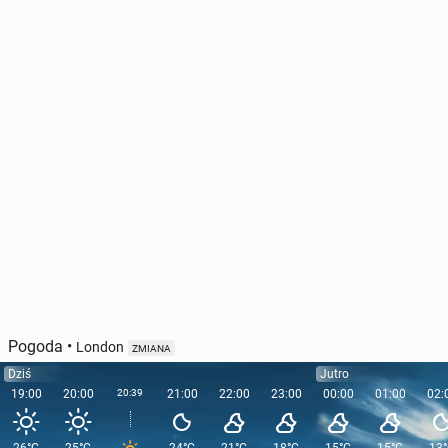
Bry­tyj­czy­cy wezmą udział w pierw­szym w hi­sto­rii
gło­so­wa­niu na ulu­bio­ne­go motyla
18 maja, 12:00
Pogoda
•
London
ZMIANA
Dziś
Jutro
19:00
20:00
20:39
21:00
22:00
23:00
00:00
01:00
02: