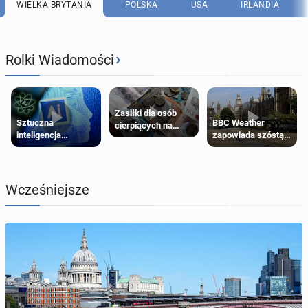
WIELKA BRYTANIA
POLSKA
USA
IRLANDIA
›
Rolki Wiadomości
Zasiłki dla osób
Sztuczna
BBC Weather
cierpiących na
inteligencja
zapowiada szóstą
schorzenia
próbowała oszukać
falę upałów w
psychiczne
człowieka
Londynie
Wcześniejsze