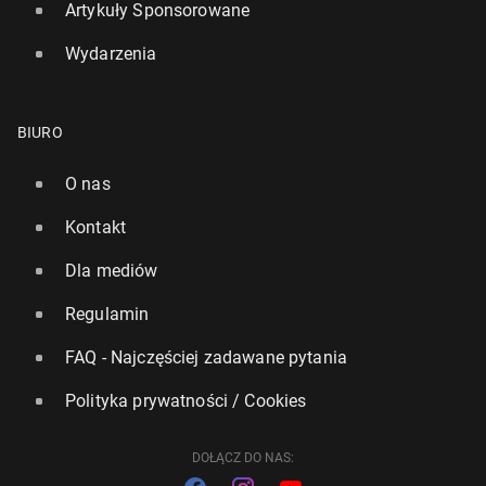
Artykuły Sponsorowane
Wydarzenia
BIURO
Sezon kataru sien­ne­go: "Czer­wo­ny alert" dla
Londynu. Jak się chronić przed skut­ka­mi alergii?
O nas
10 kwietnia, 13:00
Kontakt
Dla mediów
Regulamin
FAQ - Najczęściej zadawane pytania
Polityka prywatności / Cookies
DOŁĄCZ DO NAS: