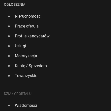
OGŁOSZENIA
Nieruchomości
Pracę oferują
Profile kandydatów
Usługi
Motoryzacja
Kupię / Sprzedam
Po 150 latach do Anglii mogą wrócić orły przed­nie
Towarzyskie
20 kwietnia, 08:00
DZIAŁY PORTALU
Wiadomości