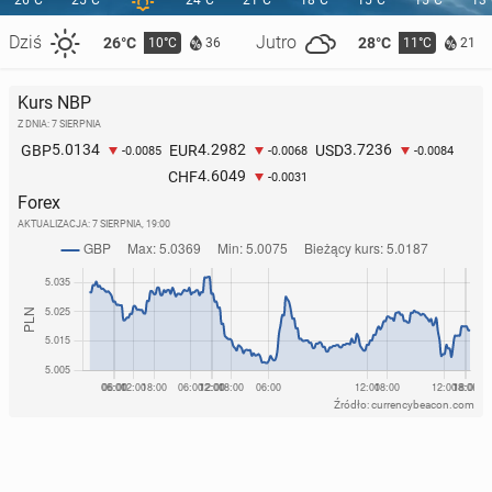
26°C
25°C
24°C
21°C
18°C
15°C
15°C
13
Dziś
Jutro
26°C
28°C
10°C
11°C
36
21
Kurs NBP
Ta plaża w Wiel­kiej Bry­ta­nii przy­po­mi­na Karaiby
Z DNIA: 7 SIERPNIA
5.0134
4.2982
3.7236
GBP
EUR
USD
-0.0085
-0.0068
-0.0084
1
1 maja, 08:00
4.6049
CHF
-0.0031
Forex
AKTUALIZACJA:
7 SIERPNIA, 19:00
Źródło: currencybeacon.com