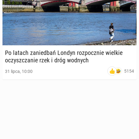
Po latach za­nie­dbań Londyn roz­pocz­nie wielkie
oczysz­cza­nie rzek i dróg wodnych
5154
31 lipca, 10:00