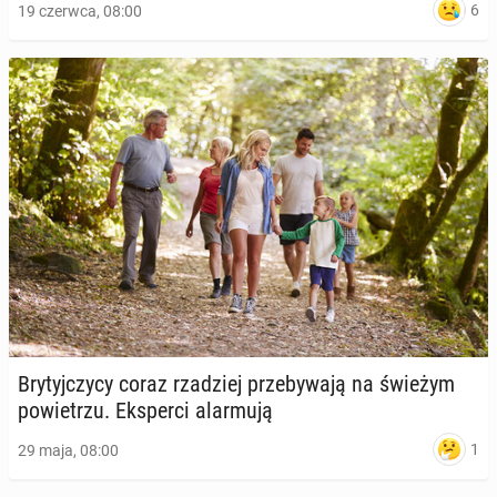
6
19 czerwca, 08:00
Bry­tyj­czy­cy coraz rza­dziej prze­by­wa­ją na świeżym
po­wie­trzu. Eks­per­ci alar­mu­ją
1
29 maja, 08:00