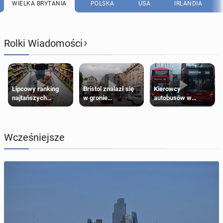
WIELKA BRYTANIA
POLSKA
USA
IRLANDIA
›
Rolki Wiadomości
Lipcowy ranking
Bristol znalazł się
Kierowcy
najtańszych
w gronie
autobusów w
supermarketów
najlepszych
Londynie
kierunków podróży
zapowiadają strajki
na świecie
Wcześniejsze