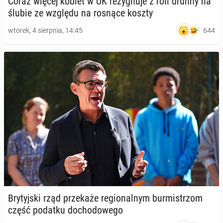
Coraz więcej kobiet w UK re­zy­gnu­je z roli druhny na
ślubie ze względu na rosnące koszty
644
wtorek, 4 sierpnia, 14:45
Bry­tyj­ski rząd prze­ka­że re­gio­nal­nym bur­mi­strzom
część podatku do­cho­do­we­go