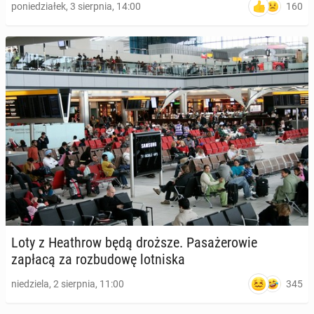
160
poniedziałek, 3 sierpnia, 14:00
Loty z He­ath­row będą droższe. Pa­sa­że­ro­wie
zapłacą za roz­bu­do­wę lot­ni­ska
345
niedziela, 2 sierpnia, 11:00