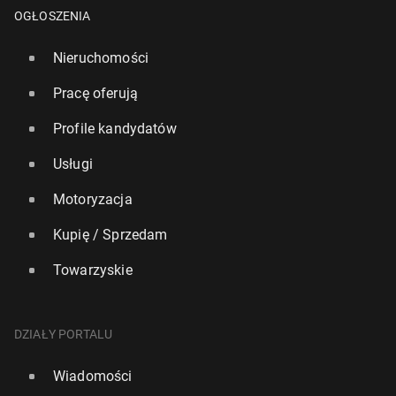
OGŁOSZENIA
Nieruchomości
Pracę oferują
Profile kandydatów
Usługi
Motoryzacja
Kupię / Sprzedam
Towarzyskie
Edyn­burg jako pierw­sze miasto w Szkocji wpro­wa­
dził podatek tu­ry­stycz­ny
DZIAŁY PORTALU
3532
25 lipca, 09:00
Wiadomości