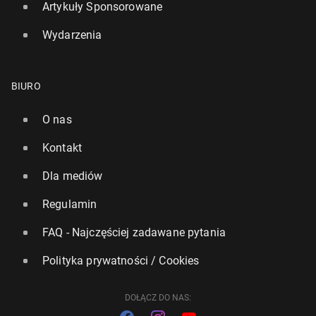
Artykuły Sponsorowane
Wydarzenia
BIURO
O nas
Kontakt
Dla mediów
Rząd UK za­pew­nia, że nowe ame­ry­kań­skie cła nie
Regulamin
po­gor­szą sy­tu­acji bry­tyj­skich firm
FAQ - Najczęściej zadawane pytania
131
24 lipca, 14:45
Polityka prywatności / Cookies
DOŁĄCZ DO NAS: