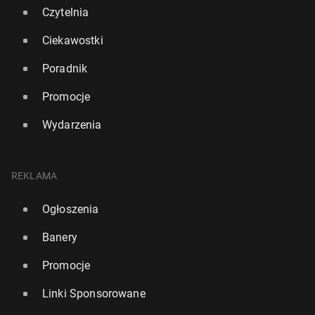
Czytelnia
Ciekawostki
Poradnik
Promocje
Wydarzenia
REKLAMA
Ogłoszenia
Za­ska­ku­ją­ce dane z rynku nie­ru­cho­mo­ści. Ceny w
centrum Londynu spadły w ciągu roku o ponad 20
Banery
proc.
Promocje
654
24 lipca, 16:15
Linki Sponsorowane