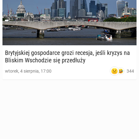
Bry­tyj­skiej go­spo­dar­ce grozi recesja, jeśli kryzys na
Bliskim Wscho­dzie się prze­dłu­ży
344
wtorek, 4 sierpnia, 17:00