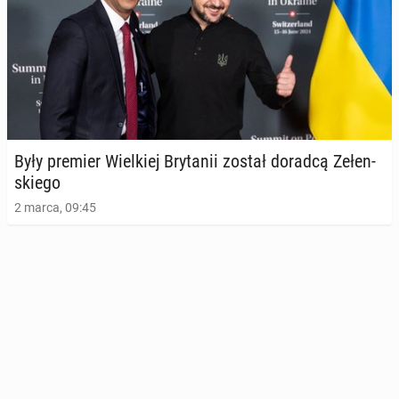
Były premier Wiel­kiej Bry­ta­nii został doradcą Ze­łen­
skie­go
2 marca, 09:45