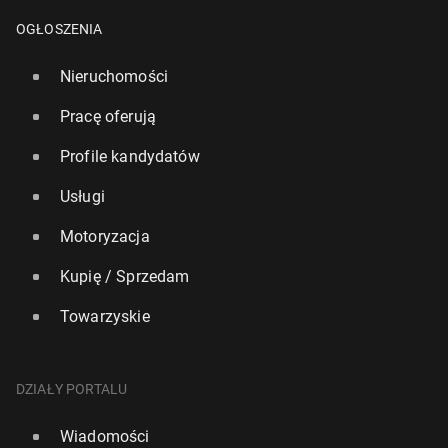
OGŁOSZENIA
Nieruchomości
Pracę oferują
Profile kandydatów
Usługi
Motoryzacja
Szef bry­tyj­skie­go MSZ ofiarą oszusta uda­ją­ce­go
Kupię / Sprzedam
byłego pre­zy­den­ta Ukrainy
8 czerwca 2024, 15:30
Towarzyskie
DZIAŁY PORTALU
Wiadomości