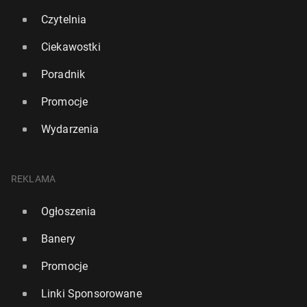
Czytelnia
Ciekawostki
Poradnik
Promocje
Wydarzenia
Księżna Zofia jako pierw­sza z rodziny kró­lew­skiej
od­wie­dzi­ła Ukrainę
30 kwietnia 2024, 12:45
REKLAMA
Ogłoszenia
Banery
Promocje
Linki Sponsorowane