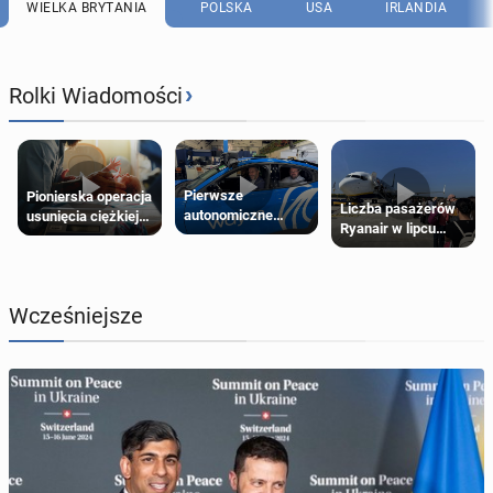
WIELKA BRYTANIA
POLSKA
USA
IRLANDIA
›
Rolki Wiadomości
Pierwsze
Pionierska operacja
Liczba pasażerów
autonomiczne
usunięcia ciężkiej
Ryanair w lipcu
Ubery pojawią się
wady wrodzonej
pobiła rekord
w Londynie jeszcze
płodu w łonie matki
tego lata
Wcześniejsze