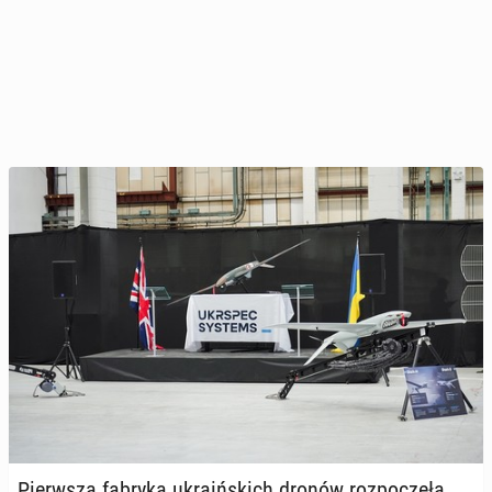
Pierw­sza fabryka ukra­iń­skich dronów roz­po­czę­ła