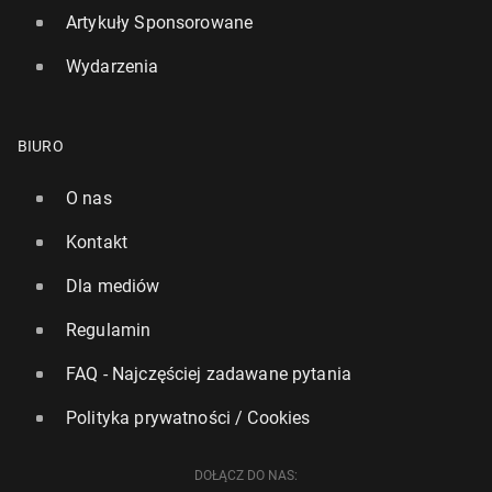
Artykuły Sponsorowane
Wydarzenia
Szczyt Eu­ro­pej­skiej Wspól­no­ty Po­li­tycz­nej od­bę­dzie
BIURO
się 18 lipca w Anglii
O nas
21 marca 2024, 11:45
Kontakt
Dla mediów
Regulamin
FAQ - Najczęściej zadawane pytania
Polityka prywatności / Cookies
DOŁĄCZ DO NAS: