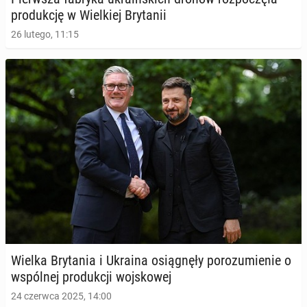
pro­duk­cję w Wiel­kiej Bry­ta­nii
26 lutego, 11:15
Wielka Bry­ta­nia i Ukraina osią­gnę­ły po­ro­zu­mie­nie o
wspól­nej pro­duk­cji woj­sko­wej
24 czerwca 2025, 14:00