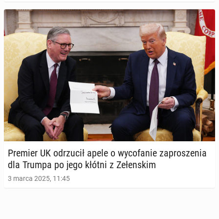
Premier UK od­rzu­cił apele o wy­co­fa­nie za­pro­sze­nia
dla Trumpa po jego kłótni z Ze­łen­skim
3 marca 2025, 11:45