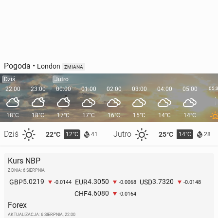
Pogoda
•
London
ZMIANA
Dziś
Jutro
22:00
23:00
00:00
01:00
02:00
03:00
04:00
05:00
05:
18°C
18°C
17°C
17°C
16°C
15°C
14°C
14°C
Dziś
Jutro
22°C
25°C
12°C
14°C
41
28
Kurs NBP
Z DNIA: 6 SIERPNIA
5.0219
4.3050
3.7320
GBP
EUR
USD
-0.0144
-0.0068
-0.0148
4.6080
CHF
-0.0164
Forex
AKTUALIZACJA:
6 SIERPNIA, 22:00