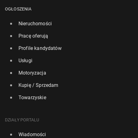
OGŁOSZENIA
Nieruchomości
Pracę oferują
Profile kandydatów
Usługi
Motoryzacja
Kupię / Sprzedam
Towarzyskie
Londyn wy­prze­dził Paryż i Nowy Jork w ran­kin­gu
naj­lep­szych miast dla sma­ko­szy
DZIAŁY PORTALU
165
12 czerwca, 08:00
Wiadomości