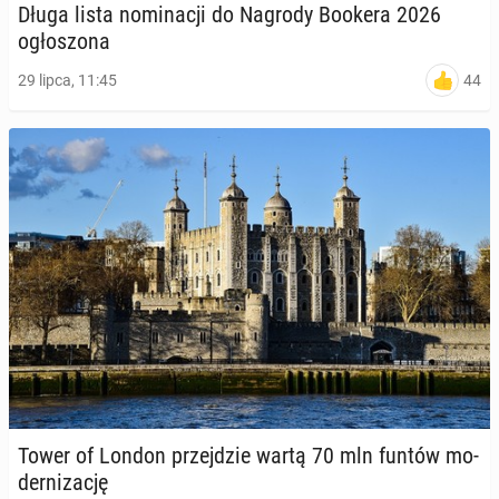
Długa lista no­mi­na­cji do Nagrody Bookera 2026
ogło­szo­na
44
29 lipca, 11:45
Tower of London przej­dzie wartą 70 mln funtów mo­
der­ni­za­cję