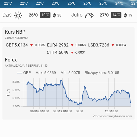
22°C
22°C
22°C
23°C
25°C
26°C
25°C
24°C
22
Dziś
Jutro
26°C
27°C
10°C
14°C
38
19
Kurs NBP
Z DNIA: 7 SIERPNIA
Miliony po­dró­żu­ją­cych może czytać polską poezję w
5.0134
4.2982
3.7236
GBP
EUR
USD
-0.0085
-0.0068
-0.0084
lon­dyń­skim metrze
4.6049
CHF
-0.0031
Forex
208
15 czerwca, 08:00
AKTUALIZACJA:
7 SIERPNIA, 11:50
Źródło: currencybeacon.com