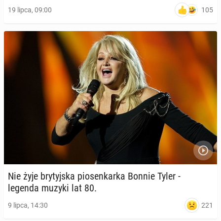
105
19 lipca, 09:00
Nie żyje bry­tyj­ska pio­sen­kar­ka Bonnie Tyler -
legenda muzyki lat 80.
221
9 lipca, 14:30