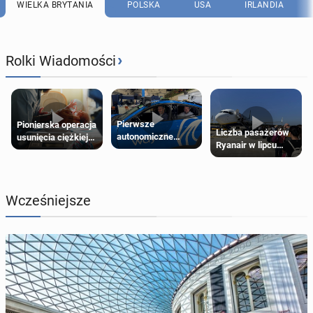
WIELKA BRYTANIA
POLSKA
USA
IRLANDIA
›
Rolki Wiadomości
Pierwsze
Pionierska operacja
Liczba pasażerów
autonomiczne
usunięcia ciężkiej
Ryanair w lipcu
Ubery pojawią się
wady wrodzonej
pobiła rekord
w Londynie jeszcze
płodu w łonie matki
tego lata
Wcześniejsze