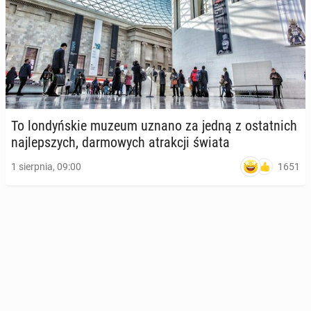
To lon­dyń­skie muzeum uznano za jedną z ostat­nich
naj­lep­szych, dar­mo­wych atrak­cji świata
1651
1 sierpnia, 09:00