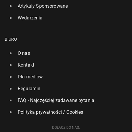
Artykuły Sponsorowane
Wydarzenia
BIURO
O nas
Kontakt
Londyn uznany za naj­lep­sze miasto na świecie pod
wzglę­dem kultury
Dla mediów
18 maja, 08:00
Regulamin
FAQ - Najczęściej zadawane pytania
Polityka prywatności / Cookies
DOŁĄCZ DO NAS: