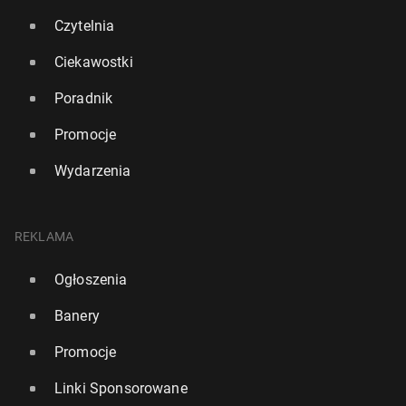
Czytelnia
Ciekawostki
Poradnik
Promocje
Wydarzenia
REKLAMA
Poznaj an­giel­skie "mia­stecz­ko książek" z nie­za­leż­
Ogłoszenia
ny­mi księ­gar­nia­mi i przy­tul­ny­mi ka­wiar­nia­mi
Banery
2
20 maja, 08:00
Promocje
Linki Sponsorowane