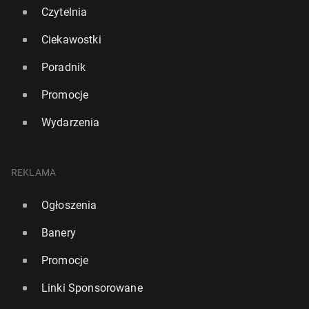
Czytelnia
Ciekawostki
Poradnik
Promocje
Wydarzenia
REKLAMA
Ogłoszenia
Francja prze­dłu­ży­ła po­ro­zu­mie­nie z Wielką Bry­ta­nią
Banery
o od­sy­ła­niu imi­gran­tów
Promocje
1
5 czerwca, 11:45
Linki Sponsorowane