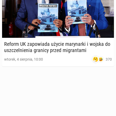
Reform UK za­po­wia­da użycie ma­ry­nar­ki i wojska do
uszczel­nie­nia granicy przed mi­gran­ta­mi
370
wtorek, 4 sierpnia, 10:00