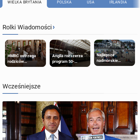
WIELKA BRYTANIA
POLSKA
USA
IRLANDIA
›
Rolki Wiadomości
Najlepsze
HMRC ostrzega
Anglia rozszerza
nadmorskie
rodziców
program 50-
miasteczko blisko
pobierających Child
procentowych
Londynu
Benefit. Mogą być
zniżek kolejowych
zobowiązani do
na 18-latków
zwrotu zasiłku
Wcześniejsze