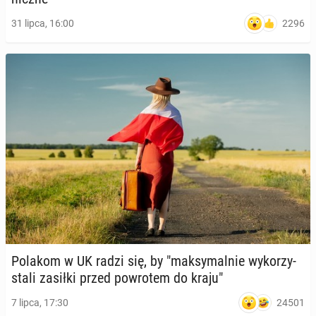
2296
31 lipca, 16:00
Polakom w UK radzi się, by "mak­sy­mal­nie wy­ko­rzy­
sta­li zasiłki przed po­wro­tem do kraju"
24501
7 lipca, 17:30