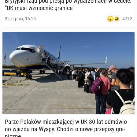
Bry­tyj­ski rząd pod presją po wy­da­rze­niach w Ceucie.
"UK musi wzmoc­nić granice"
4772
3 sierpnia, 16:15
Parze Polaków miesz­ka­ją­cej w UK 80 lat od­mó­wio­
no wjazdu na Wyspy. Chodzi o nowe prze­pi­sy gra­
nicz­ne