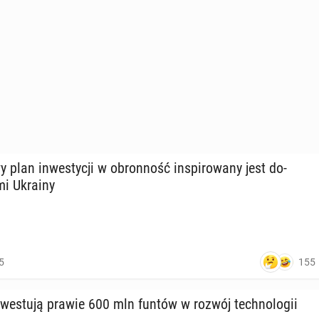
plan in­we­sty­cji w obron­ność in­spi­ro­wa­ny jest do­
­mi Ukrainy
155
5
 in­we­stu­ją prawie 600 mln funtów w rozwój tech­no­lo­gii