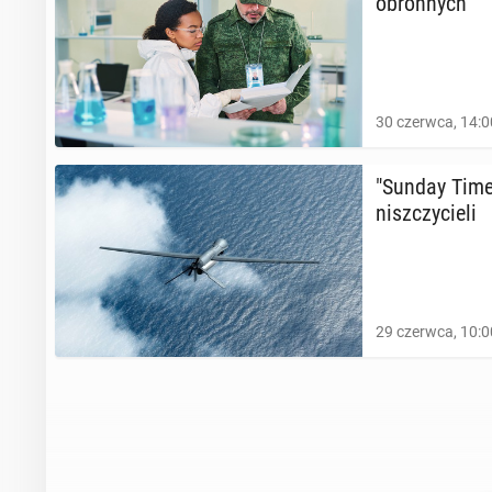
obron­nych
30 czerwca, 14:0
"Sunday Times
nisz­czy­cie­li
29 czerwca, 10:0