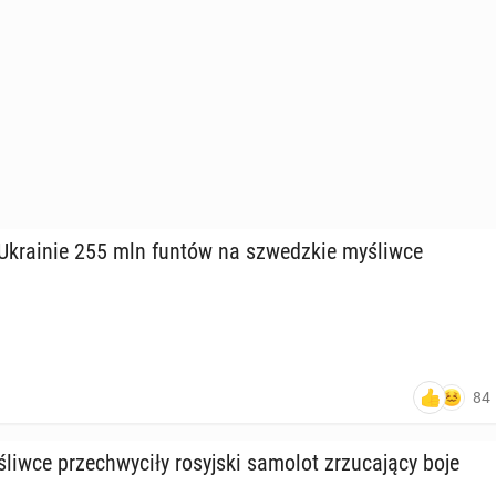
 Ukra­inie 255 mln funtów na szwedz­kie my­śliw­ce
84
­śliw­ce prze­chwy­ci­ły ro­syj­ski samolot zrzu­ca­ją­cy boje