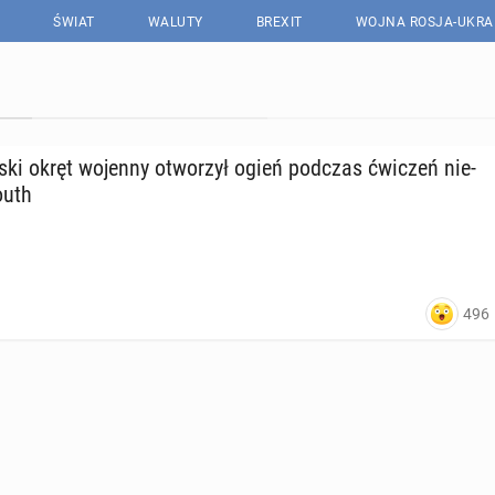
ŚWIAT
WALUTY
BREXIT
WOJNA ROSJA-UKRA
j­ski okręt wojenny otwo­rzył ogień podczas ćwiczeń nie­
­uth
496