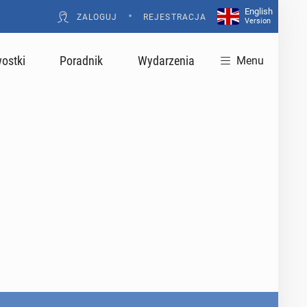
English
•
ZALOGUJ
REJESTRACJA
Version
ostki
Poradnik
Wydarzenia
Menu