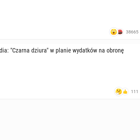
38665
media: "Czarna dziura" w planie wy­dat­ków na obronę
111