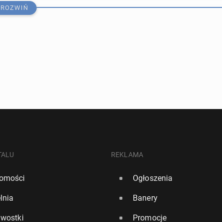
ROZWIŃ
ręt na kanale La Manche oddał strzały ostrze­gaw­cze. Bry­
tłu­ma­czą sy­tu­ację
TALU
REKLAMA
omości
Ogłoszenia
447
0
lnia
Banery
ia prze­ję­ła tan­ko­wiec ro­syj­skiej floty cieni
awostki
Promocje