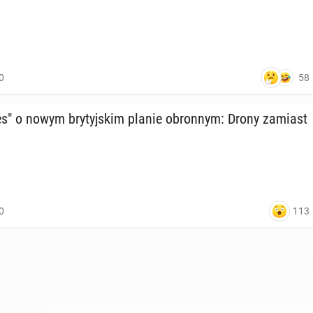
58
0
" o nowym bry­tyj­skim planie obron­nym: Drony zamiast
113
0