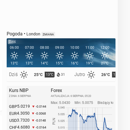
Pogoda
•
London
ZMIANA
Dziś
06:00
07:00
08:00
09:00
10:00
11:00
12:00
13:00
13°C
13°C
14°C
15°C
16°C
19°C
21°C
21°C
Dziś
Jutro
25°C
26°C
13°C
13°C
31
Kurs NBP
Forex
Z DNIA: 6 SIERPNIA
AKTUALIZACJA:
6 SIERPNIA, 05:20
5.0219
GBP
-0.0144
4.3050
EUR
-0.0068
3.7320
USD
-0.0148
4.6080
CHF
-0.0164