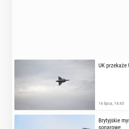
UK prze­ka­że
16 lipca, 14:45
Bry­tyj­skie my
so­na­ro­we