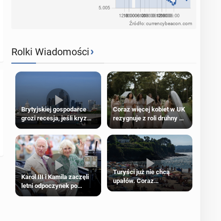
Źródło: currencybeacon.com
›
Rolki Wiadomości
Brytyjskiej gospodarce
Coraz więcej kobiet w UK
grozi recesja, jeśli kryzys
rezygnuje z roli druhny na
na Bliskim Wschodzie się
ślubie
przedłuży
Turyści już nie chcą
Karol III i Kamila zaczęli
upałów. Coraz
letni odpoczynek po
popularniejsze
Igrzyskach Wspólnoty w
„coolcation”
Glasgow