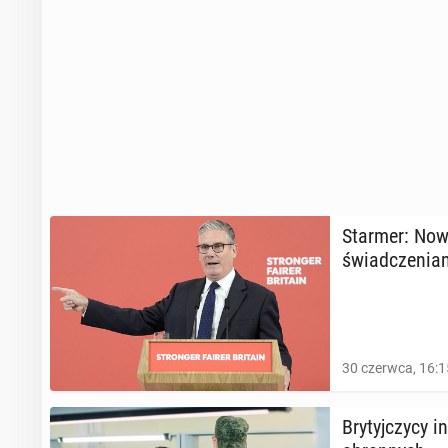
Starmer: Nowy 
świad­cze­nia
30 czerwca, 16:1
Bry­tyj­czy­cy