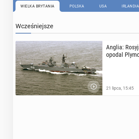
WIELKA BRYTANIA
POLSKA
USA
IRLANDIA
Wcześniejsze
Anglia: Ro­sy
opo­dal Ply­mo
21 lipca, 15:45