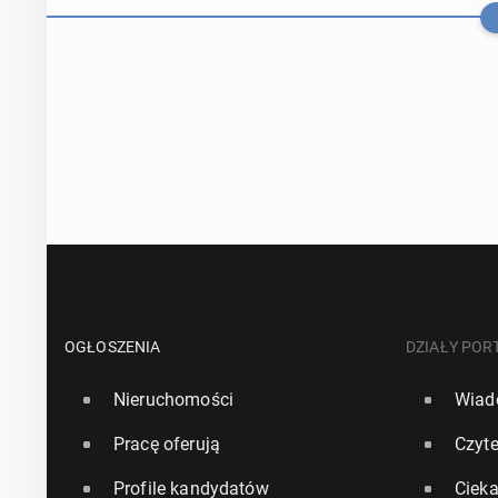
Ro­syj­ski ok
tyj­skie media 
OGŁOSZENIA
DZIAŁY POR
Nieruchomości
Wiad
17 czerwca, 10:0
Pracę oferują
Czyte
Wielka Bry­ta­n
Profile kandydatów
Ciek